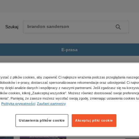
Szukaj
Szukaj
E-prasa
e
Literaturoznawstwo, językoznawstwo
Leksyka i frazeologia socjolektu...
Zobacz wszystkie E-prasa
polityka, społeczno-informacyjne
stać z plików cookies, aby zapewnić Ci najlepsze wrażenia podczas przeglądania naszego
iobooków i e-prasy, dostarczać spersonalizowane rekomendacje oraz udostępniać Ci najno
psychologiczne
ologia socjolektu biegaczy nieprofesjonalnych” nie jest dostępny.
amy dzięki analizie danych i współpracy z naszymi partnerami. Jeśli zgadzasz się na korzyst
inne
lików cookies, kliknij „Zaakceptuj wszystkie”. Możesz również dostosować swoje preferencje
popularno-naukowe
ienia”. Pamiętaj, że zawsze możesz wycofać swoją zgodę, zmieniając ustawienia cookies lu
Polityka prywatności
Zaufani partnerzy
historia
zdrowie
religie
Ustawienia plików cookie
Akceptuj pliki cookie