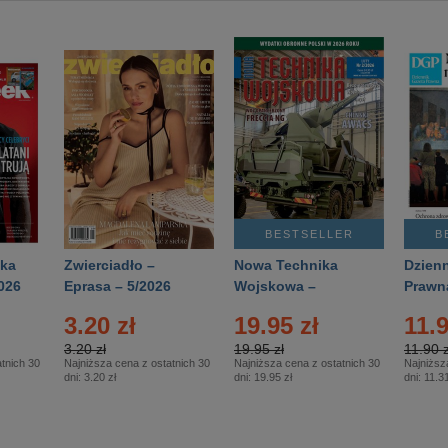
BESTSELLER
B
ka
Zwierciadło –
Nowa Technika
Dzienn
026
Eprasa – 5/2026
Wojskowa –
Prawn
Eprasa – 2/2026
65/20
3.20 zł
19.95 zł
11.9
3.20 zł
19.95 zł
11.90 z
tnich 30
Najniższa cena z ostatnich 30
Najniższa cena z ostatnich 30
Najniższ
dni:
3.20 zł
dni:
19.95 zł
dni:
11.31