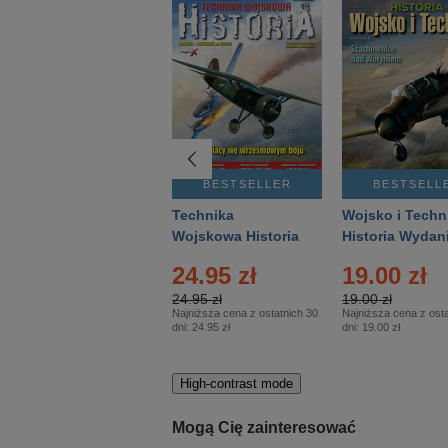
BESTSELLER
BESTSELLER
BESTSELL
Gość Niedzielny -
Technika
Wojsko i Techn
Warszawski –
Wojskowa Historia
Historia Wydan
Eprasa – 14/2026
– Eprasa – 2/2026
Specjalne – Ep
24.95 zł
19.00 zł
– 2/2026
24.95 zł
19.00 zł
Najniższa cena z ostatnich 30
Najniższa cena z osta
dni:
24.95 zł
dni:
19.00 zł
High-contrast mode
Mogą Cię zainteresować