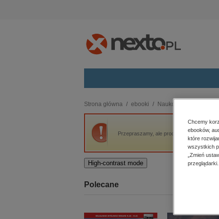
Kategorie
Strona główna
ebooki
Naukowe i akademicki
budownictwo, aranżacja wnętrz
Chcemy korzy
ebooków, aud
biznesowe, branżowe, gospodarka
Przepraszamy, ale produkt „Leksyka i fraze
które rozwij
darmowe wydania
wszystkich p
dzienniki
„Zmień ustaw
High-contrast mode
przeglądarki.
edukacja
hobby, sport, rozrywka
Polecane
komputery, internet, technologie,
informatyka
kobiece, lifestyle, kultura