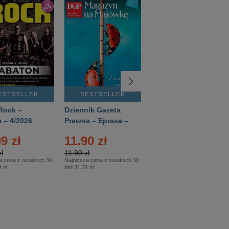
ESTSELLER
BESTSELLER
BESTSELLER
Rock –
Dziennik Gazeta
Świat Wiedzy
 – 4/2026
Prawna – Eprasa –
Historia – Eprasa –
83/2026
2/2026
9 zł
11.90 zł
13.99 zł
ł
11.90 zł
13.99 zł
a cena z ostatnich 30
Najniższa cena z ostatnich 30
Najniższa cena z ostatnich 30
 zł
dni:
11.31 zł
dni:
13.99 zł