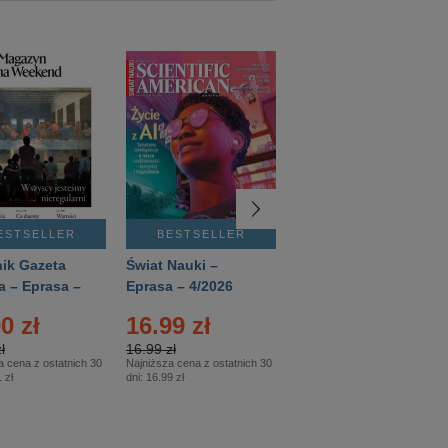
ESTSELLER
BESTSELLER
BESTSELLER
ik Gazeta
Świat Nauki –
Mówią Wieki –
a – Eprasa –
Eprasa – 4/2026
Eprasa – 3/2026
26
0 zł
16.99 zł
12.50 zł
ł
16.99 zł
12.50 zł
a cena z ostatnich 30
Najniższa cena z ostatnich 30
Najniższa cena z ostatnich 30
 zł
dni:
16.99 zł
dni:
12.50 zł