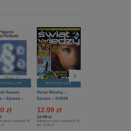
ESTSELLER
BESTSELLER
BESTSELLER
ik Gazeta
Świat Wiedzy –
T3 – Eprasa –
a – Eprasa –
Eprasa – 5/2026
4/2026
26
0 zł
12.99 zł
9.50 zł
ł
12.99 zł
9.50 zł
a cena z ostatnich 30
Najniższa cena z ostatnich 30
Najniższa cena z ostatnich 30
 zł
dni:
12.99 zł
dni:
11.90 zł