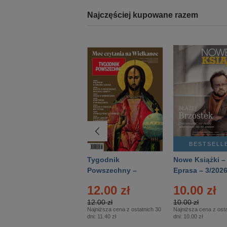
Najczęściej kupowane razem
BESTSELLER
BESTSELL
Technika
Tygodnik
Nowe Książki –
Wojskowa Historia
Powszechny –
Eprasa – 3/202
- Numer specjalny
Eprasa – 14/2026
12.00 zł
10.00 zł
– Eprasa – 2/2026
12.00 zł
10.00 zł
Najniższa cena z ostatnich 30
Najniższa cena z osta
dni:
11.40 zł
dni:
10.00 zł