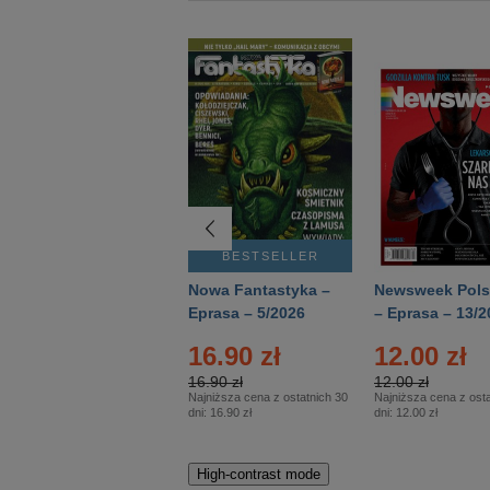
BESTSELLER
BESTSELLER
Deutsch Aktuell –
Nowa Fantastyka –
Newsweek Pols
Eprasa – 2/2026
Eprasa – 5/2026
– Eprasa – 13/2
16.90 zł
12.00 zł
16.90 zł
12.00 zł
Najniższa cena z ostatnich 30
Najniższa cena z osta
dni:
16.90 zł
dni:
12.00 zł
High-contrast mode