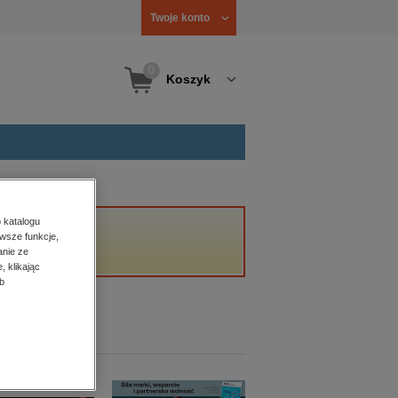
Twoje konto
0
Koszyk
 katalogu
wsze funkcje,
anie ze
, klikając
b