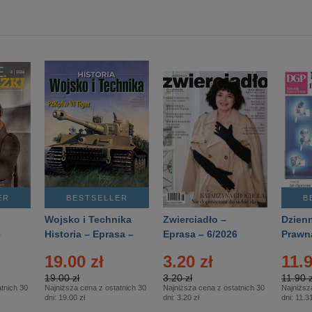
ER
BESTSELLER
B
Wojsko i Technika
Zwierciadło –
Dzienn
6
Historia – Eprasa –
Eprasa – 6/2026
Prawn
2/2026
74/20
19.00 zł
3.20 zł
11.9
19.00 zł
3.20 zł
11.90 z
tnich 30
Najniższa cena z ostatnich 30
Najniższa cena z ostatnich 30
Najniższ
dni:
19.00 zł
dni:
3.20 zł
dni:
11.31