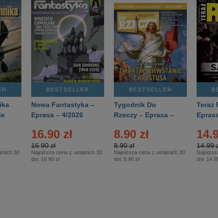
ER
BESTSELLER
BESTSELLER
B
ika
Nowa Fantastyka –
Tygodnik Do
Teraz 
ie
Eprasa – 4/2026
Rzeczy – Eprasa –
Eprasa
rasa
14/2026
16.90 zł
8.90 zł
14.9
16.90 zł
8.90 zł
14.99 z
tnich 30
Najniższa cena z ostatnich 30
Najniższa cena z ostatnich 30
Najniższ
dni:
16.90 zł
dni:
8.90 zł
dni:
14.99