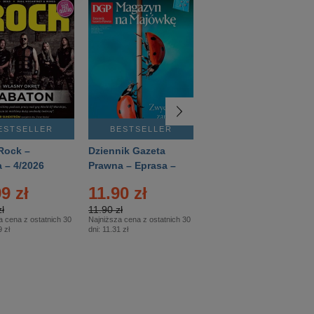
ESTSELLER
BESTSELLER
BESTSELLER
Rock –
Dziennik Gazeta
Świat Wiedzy
 – 4/2026
Prawna – Eprasa –
Historia – Eprasa –
83/2026
2/2026
9 zł
11.90 zł
13.99 zł
ł
11.90 zł
13.99 zł
a cena z ostatnich 30
Najniższa cena z ostatnich 30
Najniższa cena z ostatnich 30
 zł
dni:
11.31 zł
dni:
13.99 zł