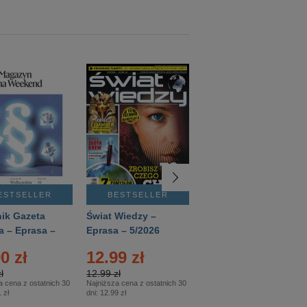
ESTSELLER
BESTSELLER
BESTSELLER
ik Gazeta
Świat Wiedzy –
T3 – Eprasa –
a – Eprasa –
Eprasa – 5/2026
4/2026
26
0 zł
12.99 zł
9.50 zł
ł
12.99 zł
9.50 zł
a cena z ostatnich 30
Najniższa cena z ostatnich 30
Najniższa cena z ostatnich 30
 zł
dni:
12.99 zł
dni:
11.90 zł