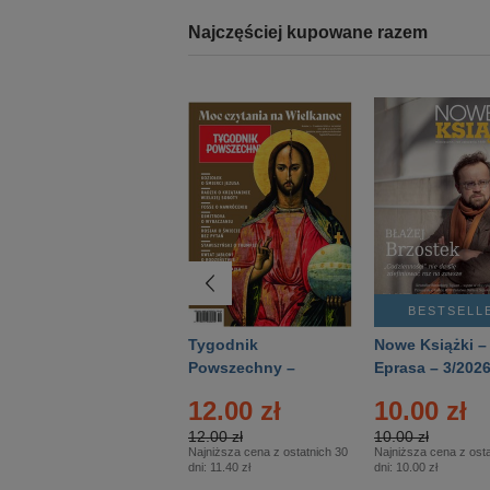
Najczęściej kupowane razem
BESTSELLER
BESTSELL
Technika
Tygodnik
Nowe Książki –
Wojskowa Historia
Powszechny –
Eprasa – 3/202
- Numer specjalny
Eprasa – 14/2026
12.00 zł
10.00 zł
– Eprasa – 2/2026
12.00 zł
10.00 zł
Najniższa cena z ostatnich 30
Najniższa cena z osta
dni:
11.40 zł
dni:
10.00 zł