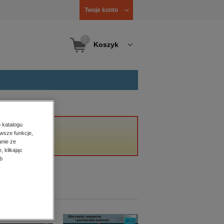
Twoje konto
0
Koszyk
 katalogu
wsze funkcje,
anie ze
, klikając
b