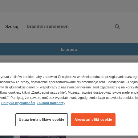
Szukaj
Szukaj
E-prasa
e
Medycyna
Mały atlas anatomiczny
Zobacz wszystkie E-prasa
polityka, społeczno-informacyjne
stać z plików cookies, aby zapewnić Ci najlepsze wrażenia podczas przeglądania naszego
iobooków i e-prasy, dostarczać spersonalizowane rekomendacje oraz udostępniać Ci najno
psychologiczne
tomiczny” nie jest dostępny.
amy dzięki analizie danych i współpracy z naszymi partnerami. Jeśli zgadzasz się na korzyst
inne
lików cookies, kliknij „Zaakceptuj wszystkie”. Możesz również dostosować swoje preferencje
popularno-naukowe
ienia”. Pamiętaj, że zawsze możesz wycofać swoją zgodę, zmieniając ustawienia cookies lu
Polityka prywatności
Zaufani partnerzy
historia
zdrowie
religie
Ustawienia plików cookie
Akceptuj pliki cookie