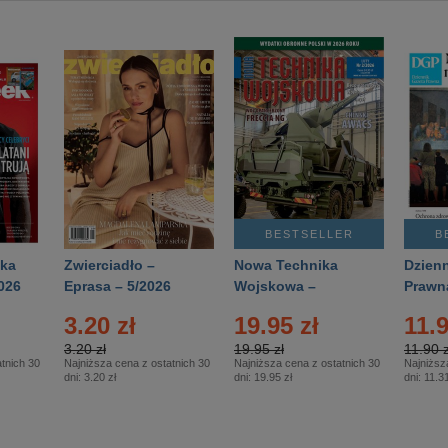
BESTSELLER
B
ka
Zwierciadło –
Nowa Technika
Dzienn
026
Eprasa – 5/2026
Wojskowa –
Prawn
Eprasa – 2/2026
65/20
3.20 zł
19.95 zł
11.9
3.20 zł
19.95 zł
11.90 z
tnich 30
Najniższa cena z ostatnich 30
Najniższa cena z ostatnich 30
Najniższ
dni:
3.20 zł
dni:
19.95 zł
dni:
11.31