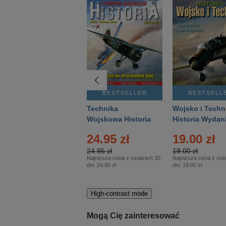
BESTSELLER
BESTSELLER
BESTSELL
Gość Niedzielny -
Technika
Wojsko i Techn
Warszawski –
Wojskowa Historia
Historia Wydan
Eprasa – 14/2026
– Eprasa – 2/2026
Specjalne – Ep
24.95 zł
19.00 zł
– 2/2026
24.95 zł
19.00 zł
Najniższa cena z ostatnich 30
Najniższa cena z osta
dni:
24.95 zł
dni:
19.00 zł
High-contrast mode
Mogą Cię zainteresować