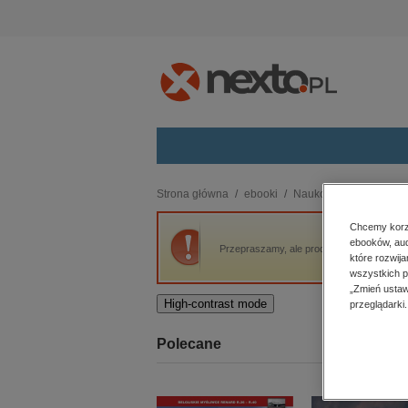
Kategorie
Strona główna
ebooki
Naukowe i akademicki
budownictwo, aranżacja wnętrz
Chcemy korzy
ebooków, aud
biznesowe, branżowe, gospodarka
Przepraszamy, ale produkt „Mały atlas ana
które rozwij
darmowe wydania
wszystkich p
dzienniki
„Zmień ustaw
High-contrast mode
przeglądarki.
edukacja
hobby, sport, rozrywka
Polecane
komputery, internet, technologie,
informatyka
kobiece, lifestyle, kultura