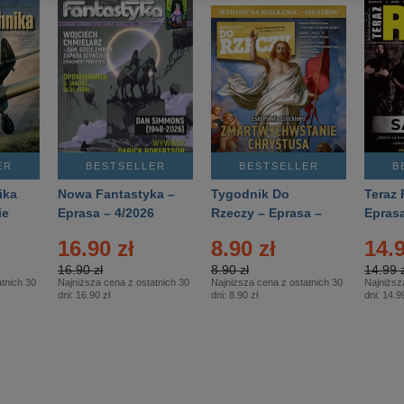
ER
BESTSELLER
BESTSELLER
B
ika
Nowa Fantastyka –
Tygodnik Do
Teraz 
ie
Eprasa – 4/2026
Rzeczy – Eprasa –
Eprasa
rasa
14/2026
16.90 zł
8.90 zł
14.9
16.90 zł
8.90 zł
14.99 z
tnich 30
Najniższa cena z ostatnich 30
Najniższa cena z ostatnich 30
Najniższ
dni:
16.90 zł
dni:
8.90 zł
dni:
14.99