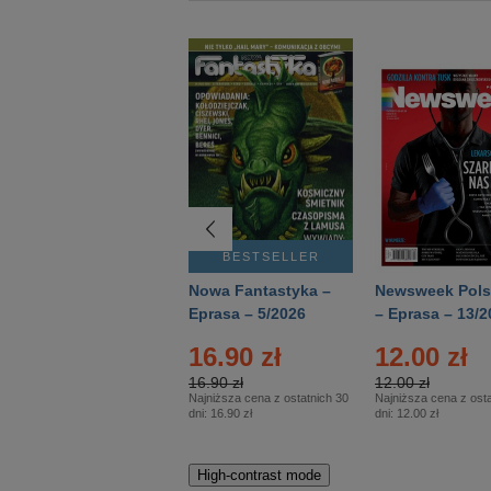
BESTSELLER
BESTSELLER
Deutsch Aktuell –
Nowa Fantastyka –
Newsweek Pols
Eprasa – 2/2026
Eprasa – 5/2026
– Eprasa – 13/2
16.90 zł
12.00 zł
16.90 zł
12.00 zł
Najniższa cena z ostatnich 30
Najniższa cena z osta
dni:
16.90 zł
dni:
12.00 zł
High-contrast mode