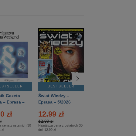
ESTSELLER
BESTSELLER
BESTSELLER
ik Gazeta
Świat Wiedzy –
T3 – Eprasa –
a – Eprasa –
Eprasa – 5/2026
4/2026
26
0 zł
12.99 zł
9.50 zł
ł
12.99 zł
9.50 zł
a cena z ostatnich 30
Najniższa cena z ostatnich 30
Najniższa cena z ostatnich 30
 zł
dni:
12.99 zł
dni:
11.90 zł