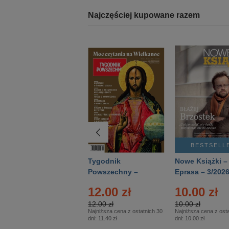
Najczęściej kupowane razem
BESTSELLER
BESTSELL
Technika
Tygodnik
Nowe Książki –
Wojskowa Historia
Powszechny –
Eprasa – 3/202
- Numer specjalny
Eprasa – 14/2026
12.00 zł
10.00 zł
– Eprasa – 2/2026
12.00 zł
10.00 zł
Najniższa cena z ostatnich 30
Najniższa cena z osta
dni:
11.40 zł
dni:
10.00 zł