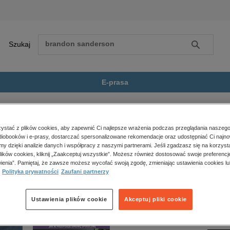
Szukaj
Szukaj
E-prasa
samodoskonalenie, motywacja
Matematyka dla gimnazjalisty....
Zobacz wszystkie E-prasa
polityka, społeczno-informacyjne
stać z plików cookies, aby zapewnić Ci najlepsze wrażenia podczas przeglądania naszego
iobooków i e-prasy, dostarczać spersonalizowane rekomendacje oraz udostępniać Ci najno
psychologiczne
 gimnazjalisty. Zbiór zadań” nie jest dostępny.
amy dzięki analizie danych i współpracy z naszymi partnerami. Jeśli zgadzasz się na korzyst
inne
lików cookies, kliknij „Zaakceptuj wszystkie”. Możesz również dostosować swoje preferencje
popularno-naukowe
ienia”. Pamiętaj, że zawsze możesz wycofać swoją zgodę, zmieniając ustawienia cookies lu
Polityka prywatności
Zaufani partnerzy
historia
zdrowie
religie
Ustawienia plików cookie
Akceptuj pliki cookie