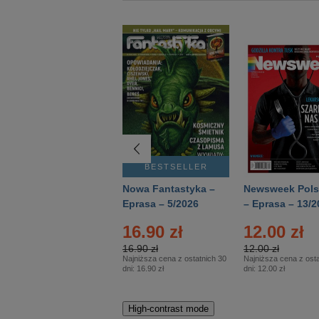
BESTSELLER
BESTSELLER
Deutsch Aktuell –
Nowa Fantastyka –
Newsweek Pols
Eprasa – 2/2026
Eprasa – 5/2026
– Eprasa – 13/2
16.90 zł
12.00 zł
16.90 zł
12.00 zł
Najniższa cena z ostatnich 30
Najniższa cena z osta
dni:
16.90 zł
dni:
12.00 zł
High-contrast mode