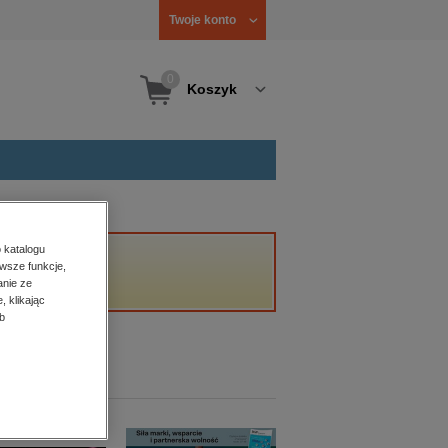
Twoje konto
0
Koszyk
 katalogu
wsze funkcje,
anie ze
, klikając
b