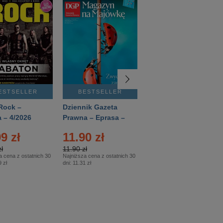
ESTSELLER
BESTSELLER
BESTSELLER
Rock –
Dziennik Gazeta
Świat Wiedzy
 – 4/2026
Prawna – Eprasa –
Historia – Eprasa –
83/2026
2/2026
9 zł
11.90 zł
13.99 zł
ł
11.90 zł
13.99 zł
a cena z ostatnich 30
Najniższa cena z ostatnich 30
Najniższa cena z ostatnich 30
 zł
dni:
11.31 zł
dni:
13.99 zł