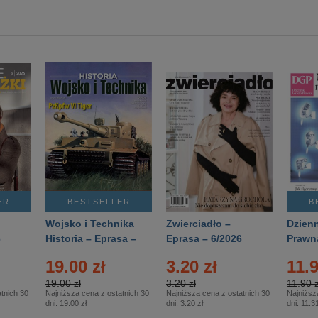
ER
BESTSELLER
B
Wojsko i Technika
Zwierciadło –
Dzienn
6
Historia – Eprasa –
Eprasa – 6/2026
Prawn
2/2026
74/20
19.00 zł
3.20 zł
11.9
19.00 zł
3.20 zł
11.90 z
tnich 30
Najniższa cena z ostatnich 30
Najniższa cena z ostatnich 30
Najniższ
dni:
19.00 zł
dni:
3.20 zł
dni:
11.31