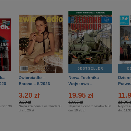
BESTSELLER
B
ka
Zwierciadło –
Nowa Technika
Dzienn
026
Eprasa – 5/2026
Wojskowa –
Prawn
Eprasa – 2/2026
65/20
3.20 zł
19.95 zł
11.9
3.20 zł
19.95 zł
11.90 z
tnich 30
Najniższa cena z ostatnich 30
Najniższa cena z ostatnich 30
Najniższ
dni:
3.20 zł
dni:
19.95 zł
dni:
11.31