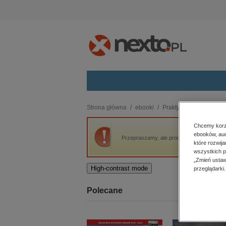
Kategorie
Strona główna
ebooki
Praktyczna edukacja, 
budownictwo, aranżacja wnętrz
Chcemy korzy
ebooków, aud
biznesowe, branżowe, gospodarka
Przepraszamy, ale produkt „Matematyka dla
które rozwij
darmowe wydania
wszystkich p
dzienniki
„Zmień ustaw
High-contrast mode
przeglądarki.
edukacja
hobby, sport, rozrywka
Polecane
komputery, internet, technologie,
informatyka
kobiece, lifestyle, kultura