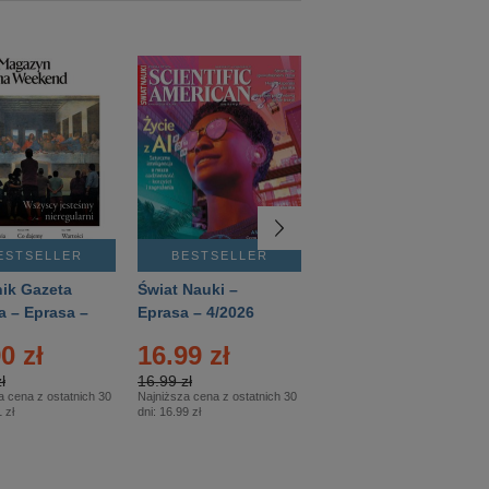
ESTSELLER
BESTSELLER
BESTSELLER
ik Gazeta
Świat Nauki –
Mówią Wieki –
a – Eprasa –
Eprasa – 4/2026
Eprasa – 3/2026
26
0 zł
16.99 zł
12.50 zł
ł
16.99 zł
12.50 zł
a cena z ostatnich 30
Najniższa cena z ostatnich 30
Najniższa cena z ostatnich 30
 zł
dni:
16.99 zł
dni:
12.50 zł