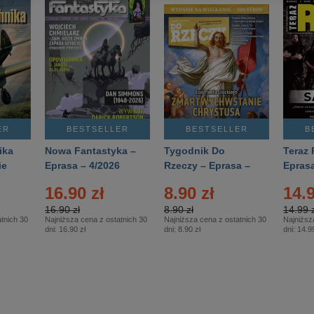
ER
BESTSELLER
BESTSELLER
B
ika
Nowa Fantastyka –
Tygodnik Do
Teraz 
ie
Eprasa – 4/2026
Rzeczy – Eprasa –
Eprasa
rasa
14/2026
16.90 zł
8.90 zł
14.9
16.90 zł
8.90 zł
14.99 z
tnich 30
Najniższa cena z ostatnich 30
Najniższa cena z ostatnich 30
Najniższ
dni:
16.90 zł
dni:
8.90 zł
dni:
14.99