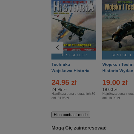
BESTSELLER
BESTSELLER
BESTSELL
Gość Niedzielny -
Technika
Wojsko i Techn
Warszawski –
Wojskowa Historia
Historia Wydan
Eprasa – 14/2026
– Eprasa – 2/2026
Specjalne – Ep
4.00 zł
24.95 zł
19.00 zł
– 2/2026
4.00 zł
24.95 zł
19.00 zł
Najniższa cena z ostatnich 30
Najniższa cena z ostatnich 30
Najniższa cena z osta
dni:
3.80 zł
dni:
24.95 zł
dni:
19.00 zł
High-contrast mode
Mogą Cię zainteresować