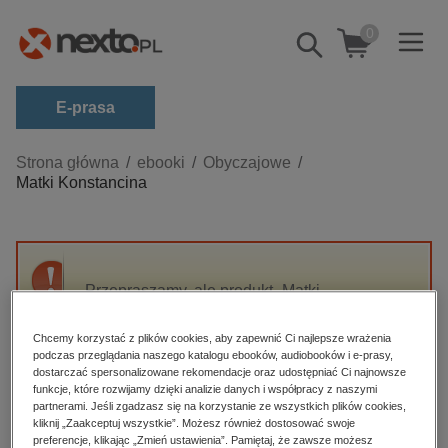
0
Pokaż/schowaj
wyszukiwarkę
E-prasa
Kategorie
Strona główna
ebooki
Obyczajowe
Matki Konstancina
Zobacz wszystkie E-prasa
budownictwo, aranżacja wnętrz
biznesowe, branżowe, gospodarka
Przepraszamy, ale produkt „Matki
darmowe wydania
Konstancina” nie jest dostępny.
dzienniki
Chcemy korzystać z plików cookies, aby zapewnić Ci najlepsze wrażenia
podczas przeglądania naszego katalogu ebooków, audiobooków i e-prasy,
edukacja
High-contrast mode
dostarczać spersonalizowane rekomendacje oraz udostępniać Ci najnowsze
hobby, sport, rozrywka
funkcje, które rozwijamy dzięki analizie danych i współpracy z naszymi
partnerami. Jeśli zgadzasz się na korzystanie ze wszystkich plików cookies,
Polecane
komputery, internet, technologie, informatyka
kliknij „Zaakceptuj wszystkie”. Możesz również dostosować swoje
preferencje, klikając „Zmień ustawienia”. Pamiętaj, że zawsze możesz