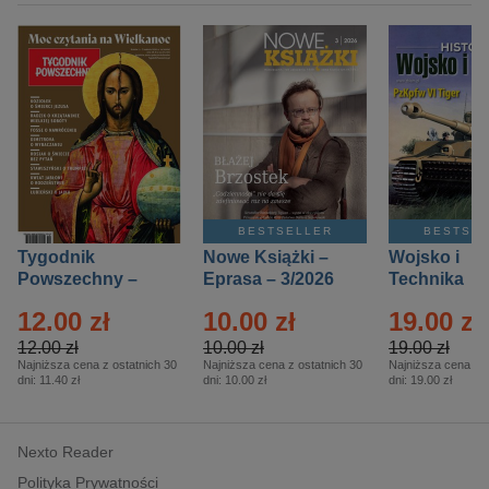
BESTSELLER
BESTSE
Tygodnik
Nowe Książki –
Wojsko i
Powszechny –
Eprasa – 3/2026
Technika
Eprasa – 14/2026
Historia – E
12.00 zł
10.00 zł
19.00 zł
– 2/2026
12.00 zł
10.00 zł
19.00 zł
Najniższa cena z ostatnich 30
Najniższa cena z ostatnich 30
Najniższa cena z o
dni:
11.40 zł
dni:
10.00 zł
dni:
19.00 zł
Nexto Reader
Polityka Prywatności