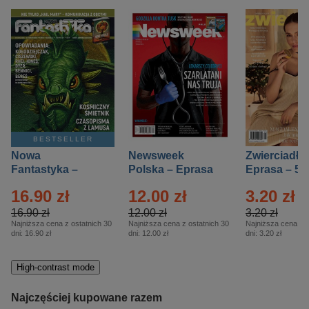
BESTSELLER
Nowa
Newsweek
Zwierciadło
Fantastyka –
Polska – Eprasa
Eprasa – 5/
Eprasa – 5/2026
– 13/2026
16.90 zł
12.00 zł
3.20 zł
16.90 zł
12.00 zł
3.20 zł
Najniższa cena z ostatnich 30
Najniższa cena z ostatnich 30
Najniższa cena z o
dni:
16.90 zł
dni:
12.00 zł
dni:
3.20 zł
High-contrast mode
Najczęściej kupowane razem