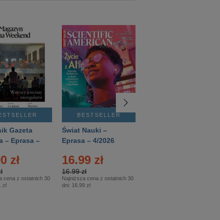
ESTSELLER
BESTSELLER
BESTSELLER
ik Gazeta
Świat Nauki –
Mówią Wieki –
a – Eprasa –
Eprasa – 4/2026
Eprasa – 3/2026
26
0 zł
16.99 zł
12.50 zł
ł
16.99 zł
12.50 zł
a cena z ostatnich 30
Najniższa cena z ostatnich 30
Najniższa cena z ostatnich 30
 zł
dni:
16.99 zł
dni:
12.50 zł