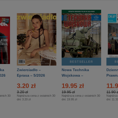
BESTSELLER
B
ka
Zwierciadło –
Nowa Technika
Dzienn
026
Eprasa – 5/2026
Wojskowa –
Prawn
Eprasa – 2/2026
65/20
3.20 zł
19.95 zł
11.9
3.20 zł
19.95 zł
11.90 z
tnich 30
Najniższa cena z ostatnich 30
Najniższa cena z ostatnich 30
Najniższ
dni:
3.20 zł
dni:
19.95 zł
dni:
11.31