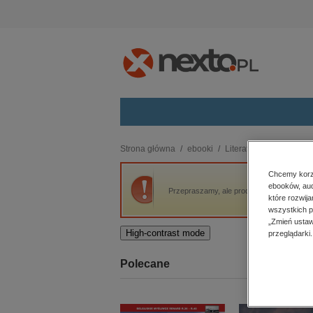
Kategorie
Strona główna
ebooki
Literatura piękna, bele
budownictwo, aranżacja wnętrz
Chcemy korzy
ebooków, aud
biznesowe, branżowe, gospodarka
Przepraszamy, ale produkt „Medea z Wyspy
które rozwij
darmowe wydania
wszystkich p
dzienniki
„Zmień ustaw
High-contrast mode
przeglądarki.
edukacja
hobby, sport, rozrywka
Polecane
komputery, internet, technologie,
informatyka
kobiece, lifestyle, kultura