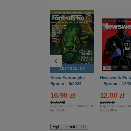
BESTSELLER
BESTSELLER
Deutsch Aktuell –
Nowa Fantastyka –
Newsweek Pols
Eprasa – 2/2026
Eprasa – 5/2026
– Eprasa – 13/2
16.90 zł
12.00 zł
16.90 zł
12.00 zł
Najniższa cena z ostatnich 30
Najniższa cena z osta
dni:
16.90 zł
dni:
12.00 zł
High-contrast mode