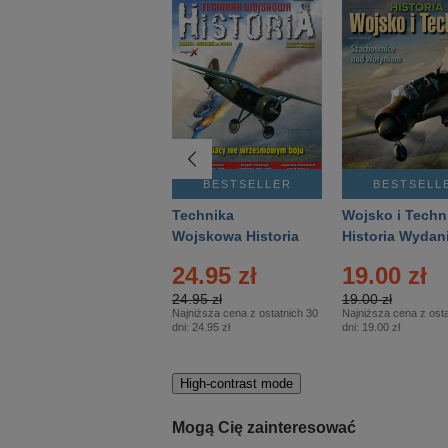
BESTSELLER
BESTSELLER
BESTSELL
Gość Niedzielny -
Technika
Wojsko i Techn
Warszawski –
Wojskowa Historia
Historia Wydan
Eprasa – 14/2026
– Eprasa – 2/2026
Specjalne – Ep
4.00 zł
24.95 zł
19.00 zł
– 2/2026
4.00 zł
24.95 zł
19.00 zł
Najniższa cena z ostatnich 30
Najniższa cena z ostatnich 30
Najniższa cena z osta
dni:
3.80 zł
dni:
24.95 zł
dni:
19.00 zł
High-contrast mode
Mogą Cię zainteresować