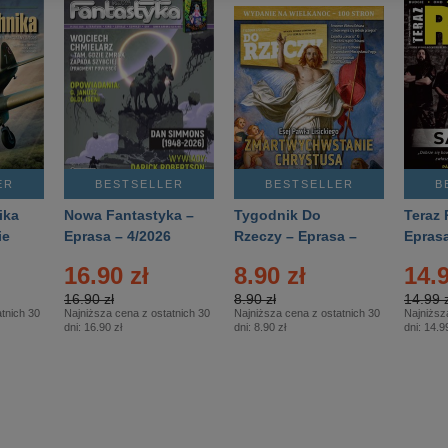
ER
BESTSELLER
BESTSELLER
B
ika
Nowa Fantastyka –
Tygodnik Do
Teraz 
ie
Eprasa – 4/2026
Rzeczy – Eprasa –
Eprasa
rasa
14/2026
16.90 zł
8.90 zł
14.9
16.90 zł
8.90 zł
14.99 z
tnich 30
Najniższa cena z ostatnich 30
Najniższa cena z ostatnich 30
Najniższ
dni:
16.90 zł
dni:
8.90 zł
dni:
14.99