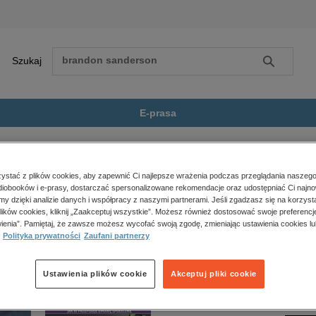
Szukaj
Szukaj
E-prasa
trystyka
Medea z Wyspy Wisielców
Zobacz wszystkie E-prasa
polityka, społeczno-informacyjne
stać z plików cookies, aby zapewnić Ci najlepsze wrażenia podczas przeglądania naszego
iobooków i e-prasy, dostarczać spersonalizowane rekomendacje oraz udostępniać Ci najno
psychologiczne
 Wisielców” nie jest dostępny.
amy dzięki analizie danych i współpracy z naszymi partnerami. Jeśli zgadzasz się na korzyst
inne
lików cookies, kliknij „Zaakceptuj wszystkie”. Możesz również dostosować swoje preferencje
popularno-naukowe
ienia”. Pamiętaj, że zawsze możesz wycofać swoją zgodę, zmieniając ustawienia cookies lu
Polityka prywatności
Zaufani partnerzy
historia
zdrowie
religie
Ustawienia plików cookie
Akceptuj pliki cookie