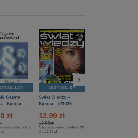
ESTSELLER
BESTSELLER
BESTSELLER
ik Gazeta
Świat Wiedzy –
T3 – Eprasa –
a – Eprasa –
Eprasa – 5/2026
4/2026
26
0 zł
12.99 zł
9.50 zł
ł
12.99 zł
9.50 zł
a cena z ostatnich 30
Najniższa cena z ostatnich 30
Najniższa cena z ostatnich 30
 zł
dni:
12.99 zł
dni:
11.90 zł