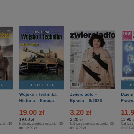
ER
BESTSELLER
B
Wojsko i Technika
Zwierciadło –
Dzienn
6
Historia – Eprasa –
Eprasa – 6/2026
Prawn
2/2026
74/20
19.00 zł
3.20 zł
11.9
19.00 zł
3.20 zł
11.90 z
tnich 30
Najniższa cena z ostatnich 30
Najniższa cena z ostatnich 30
Najniższ
dni:
19.00 zł
dni:
3.20 zł
dni:
11.31