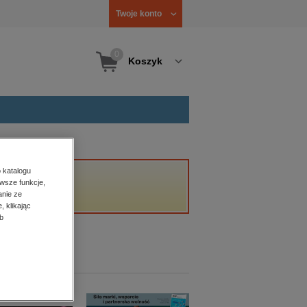
Twoje konto
0
Koszyk
 katalogu
wsze funkcje,
anie ze
, klikając
b