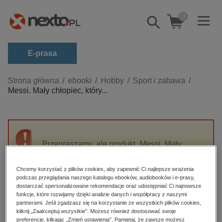
0
Pokaż/schowaj
wyszukiwarkę
E-prasa
Kategorie
Strona główna
ebooki
Hobby
Sport i zabawa
Messi. Mały chłopiec, który...
Zobacz wszystkie E-prasa
budownictwo, aranżacja wnętrz
biznesowe, branżowe, gospodarka
Przepraszamy, ale produkt „Messi. Mały
darmowe wydania
chłopiec, który został wielkim piłkarzem” nie
dzienniki
jest dostępny.
Chcemy korzystać z plików cookies, aby zapewnić Ci najlepsze wrażenia
edukacja
podczas przeglądania naszego katalogu ebooków, audiobooków i e-prasy,
dostarczać spersonalizowane rekomendacje oraz udostępniać Ci najnowsze
High-contrast mode
hobby, sport, rozrywka
funkcje, które rozwijamy dzięki analizie danych i współpracy z naszymi
partnerami. Jeśli zgadzasz się na korzystanie ze wszystkich plików cookies,
komputery, internet, technologie, informatyka
kliknij „Zaakceptuj wszystkie”. Możesz również dostosować swoje
Polecane
preferencje, klikając „Zmień ustawienia”. Pamiętaj, że zawsze możesz