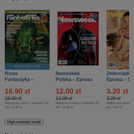
BESTSELLER
Nowa
Newsweek
Zwierciadło
Fantastyka –
Polska – Eprasa
Eprasa – 5/
Eprasa – 5/2026
– 13/2026
16.90 zł
12.00 zł
3.20 zł
16.90 zł
12.00 zł
3.20 zł
Najniższa cena z ostatnich 30
Najniższa cena z ostatnich 30
Najniższa cena z o
dni:
16.90 zł
dni:
12.00 zł
dni:
3.20 zł
High-contrast mode