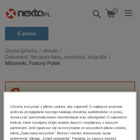
0
Pokaż/schowaj
wyszukiwarkę
E-prasa
Kategorie
Strona główna
ebooki
Dokument, literatura faktu, reportaże, biografie
Zobacz wszystkie E-prasa
Milionerki. Fortuny Polek
budownictwo, aranżacja wnętrz
biznesowe, branżowe, gospodarka
darmowe wydania
Przepraszamy, ale produkt „Milionerki. Fortuny
dzienniki
Polek” nie jest dostępny.
Chcemy korzystać z plików cookies, aby zapewnić Ci najlepsze wrażenia
edukacja
podczas przeglądania naszego katalogu ebooków, audiobooków i e-prasy,
dostarczać spersonalizowane rekomendacje oraz udostępniać Ci najnowsze
High-contrast mode
hobby, sport, rozrywka
funkcje, które rozwijamy dzięki analizie danych i współpracy z naszymi
partnerami. Jeśli zgadzasz się na korzystanie ze wszystkich plików cookies,
komputery, internet, technologie, informatyka
kliknij „Zaakceptuj wszystkie”. Możesz również dostosować swoje
Polecane
preferencje, klikając „Zmień ustawienia”. Pamiętaj, że zawsze możesz