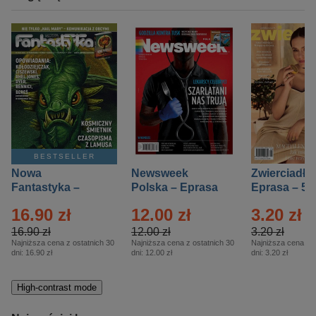
BESTSELLER
Nowa
Newsweek
Zwierciadło
Fantastyka –
Polska – Eprasa
Eprasa – 5/
Eprasa – 5/2026
– 13/2026
16.90 zł
12.00 zł
3.20 zł
16.90 zł
12.00 zł
3.20 zł
Najniższa cena z ostatnich 30
Najniższa cena z ostatnich 30
Najniższa cena z o
dni:
16.90 zł
dni:
12.00 zł
dni:
3.20 zł
High-contrast mode