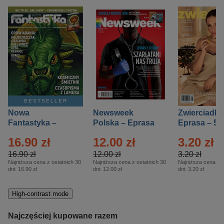
BESTSELLER
Nowa
Newsweek
Zwierciadło
Fantastyka –
Polska – Eprasa
Eprasa – 5/
Eprasa – 5/2026
– 13/2026
16.90 zł
12.00 zł
3.20 zł
16.90 zł
12.00 zł
3.20 zł
Najniższa cena z ostatnich 30
Najniższa cena z ostatnich 30
Najniższa cena z o
dni:
16.90 zł
dni:
12.00 zł
dni:
3.20 zł
High-contrast mode
Najczęściej kupowane razem