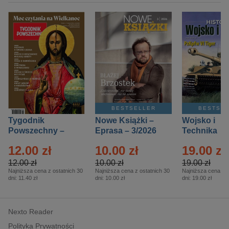
BESTSELLER
BESTSE
Tygodnik
Nowe Książki –
Wojsko i
Powszechny –
Eprasa – 3/2026
Technika
Eprasa – 14/2026
Historia – E
12.00 zł
10.00 zł
19.00 zł
– 2/2026
12.00 zł
10.00 zł
19.00 zł
Najniższa cena z ostatnich 30
Najniższa cena z ostatnich 30
Najniższa cena z o
dni:
11.40 zł
dni:
10.00 zł
dni:
19.00 zł
Nexto Reader
Polityka Prywatności