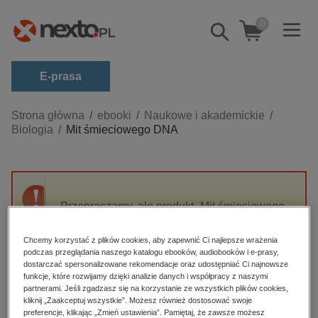
0
Pokaż/schowaj
wyszukiwarkę
E-prasa
Kategorie
Strona główna
ebooki
Naukowe i akademickie
Biologia
Mit śmieciowego DNA
Zobacz wszystkie E-prasa
budownictwo, aranżacja wnętrz
biznesowe, branżowe, gospodarka
Przepraszamy, ale produkt „Mit śmieciowego
darmowe wydania
DNA” nie jest dostępny.
dzienniki
Chcemy korzystać z plików cookies, aby zapewnić Ci najlepsze wrażenia
podczas przeglądania naszego katalogu ebooków, audiobooków i e-prasy,
edukacja
High-contrast mode
dostarczać spersonalizowane rekomendacje oraz udostępniać Ci najnowsze
hobby, sport, rozrywka
funkcje, które rozwijamy dzięki analizie danych i współpracy z naszymi
partnerami. Jeśli zgadzasz się na korzystanie ze wszystkich plików cookies,
Polecane
komputery, internet, technologie, informatyka
kliknij „Zaakceptuj wszystkie”. Możesz również dostosować swoje
preferencje, klikając „Zmień ustawienia”. Pamiętaj, że zawsze możesz