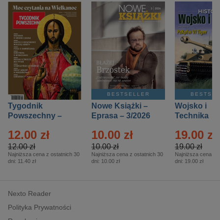
BESTSELLER
BESTSE
Tygodnik
Nowe Książki –
Wojsko i
Powszechny –
Eprasa – 3/2026
Technika
Eprasa – 14/2026
Historia – E
12.00 zł
10.00 zł
19.00 zł
– 2/2026
12.00 zł
10.00 zł
19.00 zł
Najniższa cena z ostatnich 30
Najniższa cena z ostatnich 30
Najniższa cena z o
dni:
11.40 zł
dni:
10.00 zł
dni:
19.00 zł
Nexto Reader
Polityka Prywatności