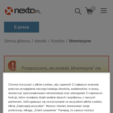
0
Pokaż/schowaj
wyszukiwarkę
E-prasa
Kategorie
Strona główna
ebooki
Komiks
Mnemosyne
Zobacz wszystkie E-prasa
budownictwo, aranżacja wnętrz
biznesowe, branżowe, gospodarka
Przepraszamy, ale produkt „Mnemosyne” nie
jest dostępny.
darmowe wydania
dzienniki
Chcemy korzystać z plików cookies, aby zapewnić Ci najlepsze wrażenia
High-contrast mode
podczas przeglądania naszego katalogu ebooków, audiobooków i e-prasy,
edukacja
dostarczać spersonalizowane rekomendacje oraz udostępniać Ci najnowsze
hobby, sport, rozrywka
funkcje, które rozwijamy dzięki analizie danych i współpracy z naszymi
Polecane
partnerami. Jeśli zgadzasz się na korzystanie ze wszystkich plików cookies,
komputery, internet, technologie, informatyka
kliknij „Zaakceptuj wszystkie”. Możesz również dostosować swoje
preferencje, klikając „Zmień ustawienia”. Pamiętaj, że zawsze możesz