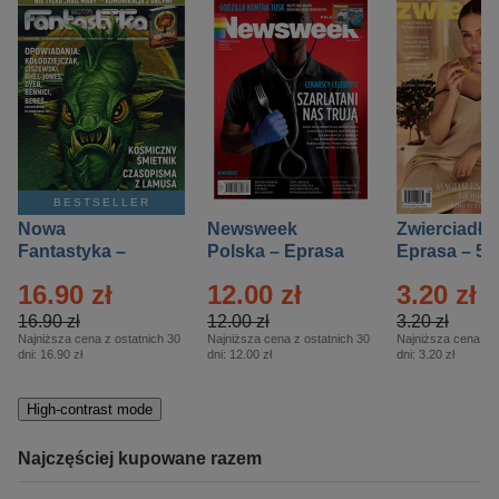
BESTSELLER
Nowa
Newsweek
Zwierciadło
Fantastyka –
Polska – Eprasa
Eprasa – 5/
Eprasa – 5/2026
– 13/2026
16.90 zł
12.00 zł
3.20 zł
16.90 zł
12.00 zł
3.20 zł
Najniższa cena z ostatnich 30
Najniższa cena z ostatnich 30
Najniższa cena z o
dni:
16.90 zł
dni:
12.00 zł
dni:
3.20 zł
High-contrast mode
Najczęściej kupowane razem