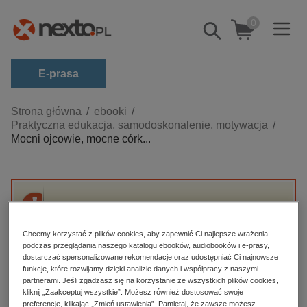
0
Pokaż/schowaj
wyszukiwarkę
E-prasa
Kategorie
Strona główna
ebooki
Praktyczna edukacja, samodoskonalenie, motywacja
Zobacz wszystkie E-prasa
Mocni ojcowie, mocne córk...
budownictwo, aranżacja wnętrz
biznesowe, branżowe, gospodarka
darmowe wydania
Przepraszamy, ale produkt „Mocni ojcowie,
dzienniki
mocne córki” nie jest dostępny.
Chcemy korzystać z plików cookies, aby zapewnić Ci najlepsze wrażenia
edukacja
podczas przeglądania naszego katalogu ebooków, audiobooków i e-prasy,
dostarczać spersonalizowane rekomendacje oraz udostępniać Ci najnowsze
High-contrast mode
hobby, sport, rozrywka
funkcje, które rozwijamy dzięki analizie danych i współpracy z naszymi
partnerami. Jeśli zgadzasz się na korzystanie ze wszystkich plików cookies,
komputery, internet, technologie, informatyka
kliknij „Zaakceptuj wszystkie”. Możesz również dostosować swoje
Polecane
preferencje, klikając „Zmień ustawienia”. Pamiętaj, że zawsze możesz