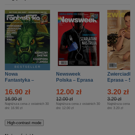
BESTSELLER
Nowa
Newsweek
Zwierciadło
Fantastyka –
Polska – Eprasa
Eprasa – 5/
Eprasa – 5/2026
– 13/2026
16.90 zł
12.00 zł
3.20 zł
16.90 zł
12.00 zł
3.20 zł
Najniższa cena z ostatnich 30
Najniższa cena z ostatnich 30
Najniższa cena z o
dni:
16.90 zł
dni:
12.00 zł
dni:
3.20 zł
High-contrast mode