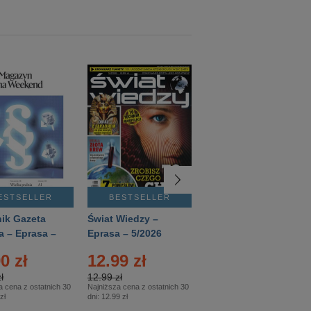
ESTSELLER
BESTSELLER
BESTSELLER
ik Gazeta
Świat Wiedzy –
T3 – Eprasa –
a – Eprasa –
Eprasa – 5/2026
4/2026
26
0 zł
12.99 zł
9.50 zł
ł
12.99 zł
9.50 zł
a cena z ostatnich 30
Najniższa cena z ostatnich 30
Najniższa cena z ostatnich 30
zł
dni:
12.99 zł
dni:
11.90 zł