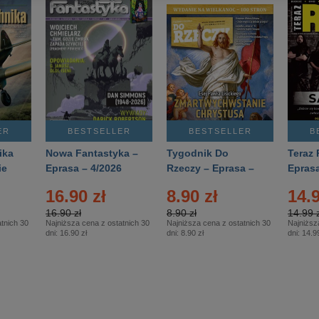
ER
BESTSELLER
BESTSELLER
B
ika
Nowa Fantastyka –
Tygodnik Do
Teraz 
ie
Eprasa – 4/2026
Rzeczy – Eprasa –
Eprasa
rasa
14/2026
16.90 zł
8.90 zł
14.9
16.90 zł
8.90 zł
14.99 z
tnich 30
Najniższa cena z ostatnich 30
Najniższa cena z ostatnich 30
Najniższ
dni:
16.90 zł
dni:
8.90 zł
dni:
14.99