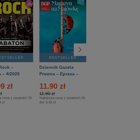
ESTSELLER
BESTSELLER
BESTSELLER
Rock –
Dziennik Gazeta
Świat Wiedzy
 – 4/2026
Prawna – Eprasa –
Historia – Eprasa –
83/2026
2/2026
9 zł
11.90 zł
13.99 zł
ł
11.90 zł
13.99 zł
a cena z ostatnich 30
Najniższa cena z ostatnich 30
Najniższa cena z ostatnich 30
 zł
dni:
9.40 zł
dni:
13.99 zł