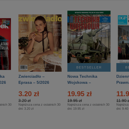
BESTSELLER
B
ka
Zwierciadło –
Nowa Technika
Dzienn
026
Eprasa – 5/2026
Wojskowa –
Prawn
Eprasa – 2/2026
65/20
3.20 zł
19.95 zł
11.9
3.20 zł
19.95 zł
11.90 z
tnich 30
Najniższa cena z ostatnich 30
Najniższa cena z ostatnich 30
Najniższ
dni:
3.20 zł
dni:
19.95 zł
dni:
9.40 