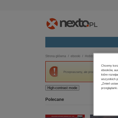
Kategorie
Strona główna
ebooki
Hobby
Rodzina
M
budownictwo, aranżacja wnętrz
Chcemy korzy
ebooków, aud
biznesowe, branżowe, gospodarka
Przepraszamy, ale produkt „Moje dziecko si
które rozwij
darmowe wydania
wszystkich p
dzienniki
„Zmień ustaw
High-contrast mode
przeglądarki.
edukacja
hobby, sport, rozrywka
Polecane
komputery, internet, technologie,
informatyka
kobiece, lifestyle, kultura