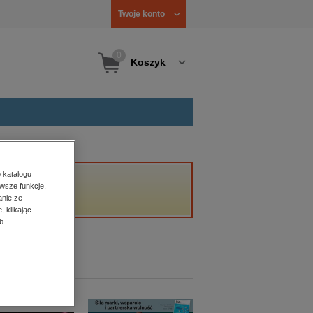
Twoje konto
0
Koszyk
 katalogu
wsze funkcje,
anie ze
, klikając
b