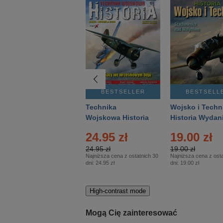
BESTSELLER
BESTSELLER
BESTSELL
Gość Niedzielny -
Technika
Wojsko i Techn
Warszawski –
Wojskowa Historia
Historia Wydan
Eprasa – 14/2026
– Eprasa – 2/2026
Specjalne – Ep
24.95 zł
19.00 zł
– 2/2026
24.95 zł
19.00 zł
Najniższa cena z ostatnich 30
Najniższa cena z osta
dni:
24.95 zł
dni:
19.00 zł
High-contrast mode
Mogą Cię zainteresować