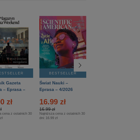
ESTSELLER
BESTSELLER
BESTSELLER
ik Gazeta
Świat Nauki –
Mówią Wieki –
a – Eprasa –
Eprasa – 4/2026
Eprasa – 3/2026
26
0 zł
16.99 zł
12.50 zł
ł
16.99 zł
12.50 zł
a cena z ostatnich 30
Najniższa cena z ostatnich 30
Najniższa cena z ostatnich 30
zł
dni:
16.99 zł
dni:
12.50 zł