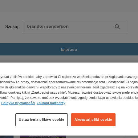
Szukaj
Szukaj
E-prasa
oje dziecko się złości. Droga...
Zobacz wszystkie E-prasa
polityka, społeczno-informacyjne
stać z plików cookies, aby zapewnić Ci najlepsze wrażenia podczas przeglądania naszego
iobooków i e-prasy, dostarczać spersonalizowane rekomendacje oraz udostępniać Ci najno
psychologiczne
ę złości. Droga do spokoju w rodzinie pełnej emocji” nie jest dostępny.
amy dzięki analizie danych i współpracy z naszymi partnerami. Jeśli zgadzasz się na korzyst
inne
lików cookies, kliknij „Zaakceptuj wszystkie”. Możesz również dostosować swoje preferencje
popularno-naukowe
ienia”. Pamiętaj, że zawsze możesz wycofać swoją zgodę, zmieniając ustawienia cookies lu
Polityka prywatności
Zaufani partnerzy
historia
zdrowie
religie
Ustawienia plików cookie
Akceptuj pliki cookie