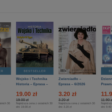
ER
BESTSELLER
B
Wojsko i Technika
Zwierciadło –
Dzienn
6
Historia – Eprasa –
Eprasa – 6/2026
Prawn
2/2026
74/20
19.00 zł
3.20 zł
11.9
19.00 zł
3.20 zł
11.90 z
tnich 30
Najniższa cena z ostatnich 30
Najniższa cena z ostatnich 30
Najniższ
dni:
19.00 zł
dni:
3.20 zł
dni:
9.40 