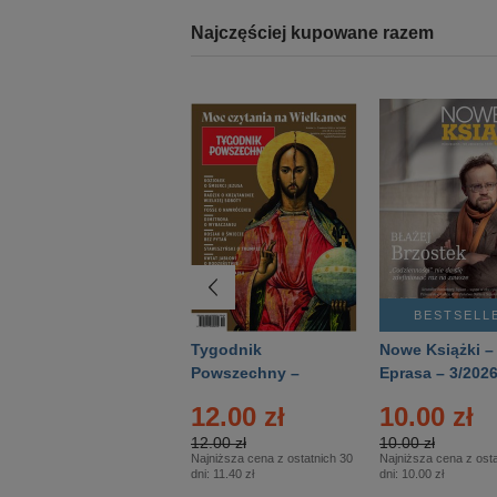
Najczęściej kupowane razem
BESTSELLER
BESTSELL
Technika
Tygodnik
Nowe Książki –
Wojskowa Historia
Powszechny –
Eprasa – 3/202
- Numer specjalny
Eprasa – 14/2026
12.00 zł
10.00 zł
– Eprasa – 2/2026
12.00 zł
10.00 zł
Najniższa cena z ostatnich 30
Najniższa cena z osta
dni:
11.40 zł
dni:
10.00 zł