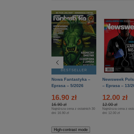
BESTSELLER
BESTSELLER
Deutsch Aktuell –
Nowa Fantastyka –
Newsweek Pols
Eprasa – 2/2026
Eprasa – 5/2026
– Eprasa – 13/2
16.90 zł
12.00 zł
16.90 zł
12.00 zł
Najniższa cena z ostatnich 30
Najniższa cena z osta
dni:
16.90 zł
dni:
12.00 zł
High-contrast mode