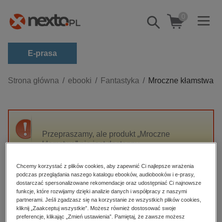
0
Pokaż/schowaj
wyszukiwarkę
E-prasa
Kategorie
Strona główna
ebooki
Fantastyka
Mroczne kłamstwa
Zobacz wszystkie E-prasa
budownictwo, aranżacja wnętrz
biznesowe, branżowe, gospodarka
Przepraszamy, ale produkt „Mroczne
kłamstwa” nie jest dostępny.
darmowe wydania
dzienniki
Chcemy korzystać z plików cookies, aby zapewnić Ci najlepsze wrażenia
High-contrast mode
podczas przeglądania naszego katalogu ebooków, audiobooków i e-prasy,
edukacja
dostarczać spersonalizowane rekomendacje oraz udostępniać Ci najnowsze
hobby, sport, rozrywka
funkcje, które rozwijamy dzięki analizie danych i współpracy z naszymi
Polecane
partnerami. Jeśli zgadzasz się na korzystanie ze wszystkich plików cookies,
komputery, internet, technologie, informatyka
kliknij „Zaakceptuj wszystkie”. Możesz również dostosować swoje
preferencje, klikając „Zmień ustawienia”. Pamiętaj, że zawsze możesz