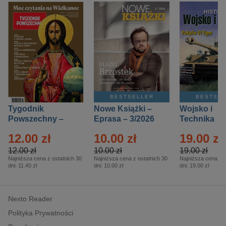
BESTSELLER
BESTSE
Tygodnik
Nowe Książki –
Wojsko i
Powszechny –
Eprasa – 3/2026
Technika
Eprasa – 14/2026
Historia – E
12.00 zł
10.00 zł
19.00 zł
– 2/2026
12.00 zł
10.00 zł
19.00 zł
Najniższa cena z ostatnich 30
Najniższa cena z ostatnich 30
Najniższa cena z o
dni:
11.40 zł
dni:
10.00 zł
dni:
19.00 zł
Nexto Reader
Polityka Prywatności