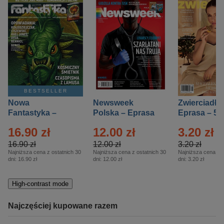
BESTSELLER
Nowa
Newsweek
Zwierciadło
Fantastyka –
Polska – Eprasa
Eprasa – 5/
Eprasa – 5/2026
– 13/2026
16.90 zł
12.00 zł
3.20 zł
16.90 zł
12.00 zł
3.20 zł
Najniższa cena z ostatnich 30
Najniższa cena z ostatnich 30
Najniższa cena z o
dni:
16.90 zł
dni:
12.00 zł
dni:
3.20 zł
High-contrast mode
Najczęściej kupowane razem