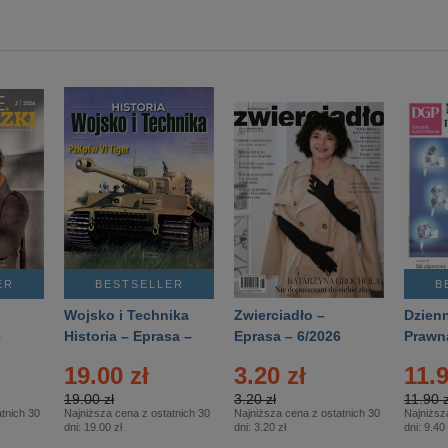
ER
BESTSELLER
B
Wojsko i Technika
Zwierciadło –
Dzienn
6
Historia – Eprasa –
Eprasa – 6/2026
Prawn
2/2026
74/20
19.00 zł
3.20 zł
11.9
19.00 zł
3.20 zł
11.90 z
tnich 30
Najniższa cena z ostatnich 30
Najniższa cena z ostatnich 30
Najniższ
dni:
19.00 zł
dni:
3.20 zł
dni:
9.40 