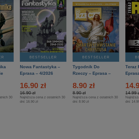
ER
BESTSELLER
BESTSELLER
B
ika
Nowa Fantastyka –
Tygodnik Do
Teraz 
ie
Eprasa – 4/2026
Rzeczy – Eprasa –
Eprasa
rasa
14/2026
16.90 zł
8.90 zł
14.9
16.90 zł
8.90 zł
14.99 z
tnich 30
Najniższa cena z ostatnich 30
Najniższa cena z ostatnich 30
Najniższ
dni:
16.90 zł
dni:
8.90 zł
dni:
14.99