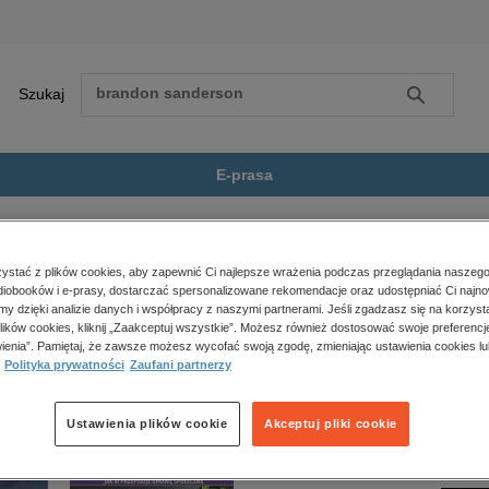
Szukaj
Szukaj
E-prasa
odcień magii
Zobacz wszystkie E-prasa
polityka, społeczno-informacyjne
stać z plików cookies, aby zapewnić Ci najlepsze wrażenia podczas przeglądania naszego
iobooków i e-prasy, dostarczać spersonalizowane rekomendacje oraz udostępniać Ci najno
psychologiczne
dcień magii” nie jest dostępny.
amy dzięki analizie danych i współpracy z naszymi partnerami. Jeśli zgadzasz się na korzyst
inne
lików cookies, kliknij „Zaakceptuj wszystkie”. Możesz również dostosować swoje preferencje
popularno-naukowe
ienia”. Pamiętaj, że zawsze możesz wycofać swoją zgodę, zmieniając ustawienia cookies lu
Polityka prywatności
Zaufani partnerzy
historia
zdrowie
religie
Ustawienia plików cookie
Akceptuj pliki cookie