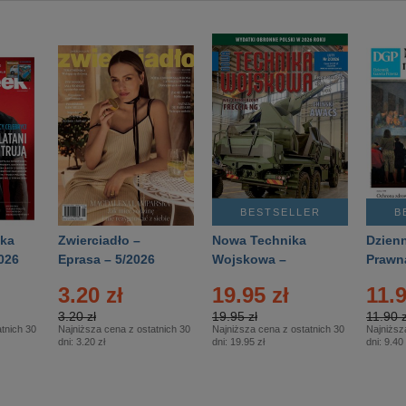
BESTSELLER
B
ka
Zwierciadło –
Nowa Technika
Dzienn
026
Eprasa – 5/2026
Wojskowa –
Prawn
Eprasa – 2/2026
65/20
3.20 zł
19.95 zł
11.9
3.20 zł
19.95 zł
11.90 z
tnich 30
Najniższa cena z ostatnich 30
Najniższa cena z ostatnich 30
Najniższ
dni:
3.20 zł
dni:
19.95 zł
dni:
9.40 