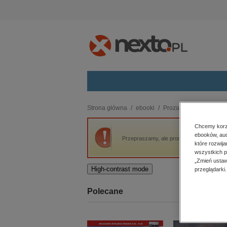
Kategorie
Strona główna
ebooki
Proza
Mroczniejszy 
budownictwo, aranżacja wnętrz
Chcemy korzy
ebooków, aud
biznesowe, branżowe, gospodarka
Przepraszamy, ale produkt „Mroczniejszy o
które rozwij
darmowe wydania
wszystkich p
dzienniki
„Zmień ustaw
High-contrast mode
przeglądarki.
edukacja
hobby, sport, rozrywka
Polecane
komputery, internet, technologie,
informatyka
kobiece, lifestyle, kultura