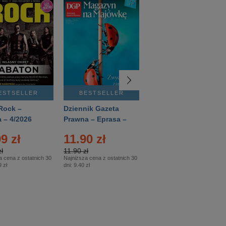
ESTSELLER
BESTSELLER
BESTSELLER
Rock –
Dziennik Gazeta
Świat Wiedzy
 – 4/2026
Prawna – Eprasa –
Historia – Eprasa –
83/2026
2/2026
9 zł
11.90 zł
13.99 zł
ł
11.90 zł
13.99 zł
a cena z ostatnich 30
Najniższa cena z ostatnich 30
Najniższa cena z ostatnich 30
 zł
dni:
9.40 zł
dni:
13.99 zł