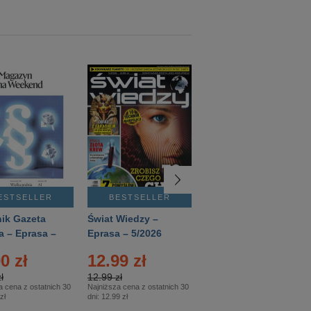
ESTSELLER
BESTSELLER
BESTSELLER
ik Gazeta
Świat Wiedzy –
T3 – Eprasa –
a – Eprasa –
Eprasa – 5/2026
4/2026
26
0 zł
12.99 zł
9.50 zł
ł
12.99 zł
9.50 zł
a cena z ostatnich 30
Najniższa cena z ostatnich 30
Najniższa cena z ostatnich 30
zł
dni:
12.99 zł
dni:
11.90 zł