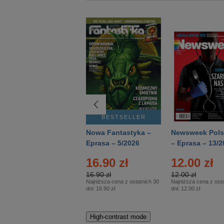
BESTSELLER
BESTSELLER
Deutsch Aktuell –
Nowa Fantastyka –
Newsweek Pols
Eprasa – 2/2026
Eprasa – 5/2026
– Eprasa – 13/2
16.90 zł
12.00 zł
16.90 zł
12.00 zł
Najniższa cena z ostatnich 30
Najniższa cena z osta
dni:
16.90 zł
dni:
12.00 zł
High-contrast mode