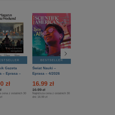
ESTSELLER
BESTSELLER
BESTSELLER
ik Gazeta
Świat Nauki –
Mówią Wieki –
a – Eprasa –
Eprasa – 4/2026
Eprasa – 3/2026
26
0 zł
16.99 zł
12.50 zł
ł
16.99 zł
12.50 zł
a cena z ostatnich 30
Najniższa cena z ostatnich 30
Najniższa cena z ostatnich 30
zł
dni:
16.99 zł
dni:
12.50 zł