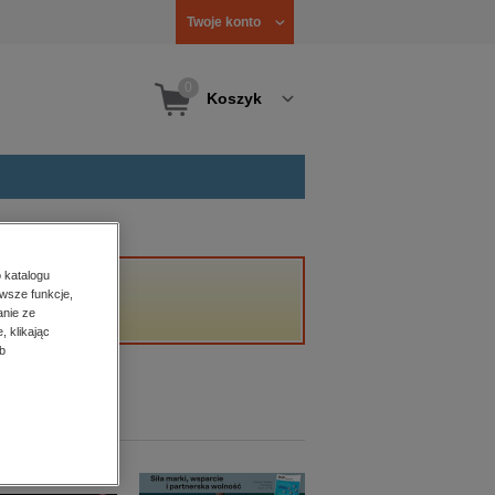
Twoje konto
0
Koszyk
 katalogu
wsze funkcje,
anie ze
, klikając
b