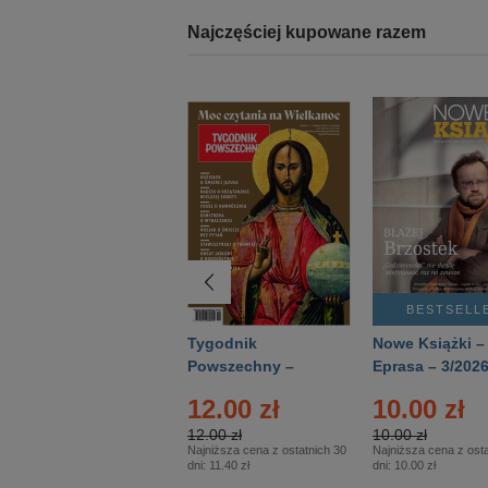
Najczęściej kupowane razem
BESTSELLER
BESTSELL
Technika
Tygodnik
Nowe Książki –
Wojskowa Historia
Powszechny –
Eprasa – 3/202
- Numer specjalny
Eprasa – 14/2026
12.00 zł
10.00 zł
– Eprasa – 2/2026
12.00 zł
10.00 zł
Najniższa cena z ostatnich 30
Najniższa cena z osta
dni:
11.40 zł
dni:
10.00 zł