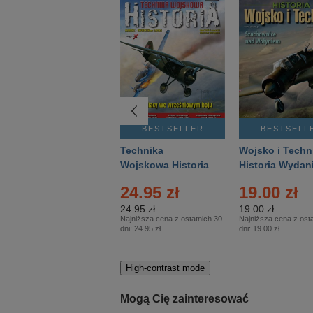
BESTSELLER
BESTSELLER
BESTSELL
Gość Niedzielny -
Technika
Wojsko i Techn
Warszawski –
Wojskowa Historia
Historia Wydan
Eprasa – 14/2026
– Eprasa – 2/2026
Specjalne – Ep
24.95 zł
19.00 zł
– 2/2026
24.95 zł
19.00 zł
Najniższa cena z ostatnich 30
Najniższa cena z osta
dni:
24.95 zł
dni:
19.00 zł
High-contrast mode
Mogą Cię zainteresować