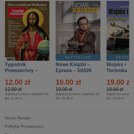
BESTSELLER
BESTSE
Tygodnik
Nowe Książki –
Wojsko i
Powszechny –
Eprasa – 3/2026
Technika
Eprasa – 14/2026
Historia – E
12.00 zł
10.00 zł
19.00 zł
– 2/2026
12.00 zł
10.00 zł
19.00 zł
Najniższa cena z ostatnich 30
Najniższa cena z ostatnich 30
Najniższa cena z o
dni:
11.40 zł
dni:
10.00 zł
dni:
19.00 zł
Nexto Reader
Polityka Prywatności