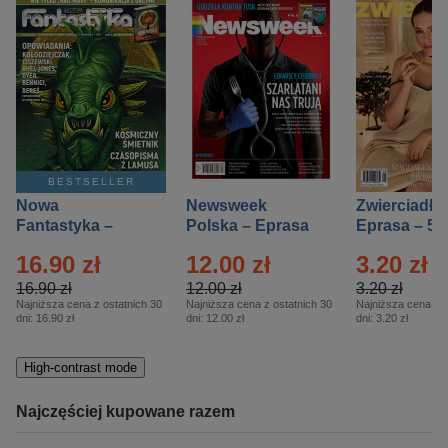
BESTSELLER
Nowa
Newsweek
Zwierciadło
Fantastyka –
Polska – Eprasa
Eprasa – 5/
Eprasa – 5/2026
– 13/2026
16.90 zł
12.00 zł
3.20 zł
16.90 zł
12.00 zł
3.20 zł
Najniższa cena z ostatnich 30
Najniższa cena z ostatnich 30
Najniższa cena z o
dni:
16.90 zł
dni:
12.00 zł
dni:
3.20 zł
High-contrast mode
Najczęściej kupowane razem