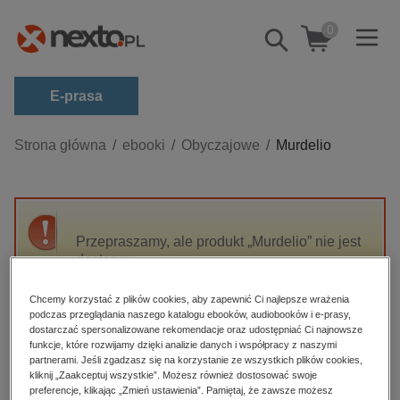
0
Pokaż/schowaj
wyszukiwarkę
E-prasa
Kategorie
Strona główna
ebooki
Obyczajowe
Murdelio
Zobacz wszystkie E-prasa
budownictwo, aranżacja wnętrz
biznesowe, branżowe, gospodarka
Przepraszamy, ale produkt „Murdelio” nie jest
dostępny.
darmowe wydania
dzienniki
Chcemy korzystać z plików cookies, aby zapewnić Ci najlepsze wrażenia
High-contrast mode
podczas przeglądania naszego katalogu ebooków, audiobooków i e-prasy,
edukacja
dostarczać spersonalizowane rekomendacje oraz udostępniać Ci najnowsze
hobby, sport, rozrywka
funkcje, które rozwijamy dzięki analizie danych i współpracy z naszymi
Polecane
partnerami. Jeśli zgadzasz się na korzystanie ze wszystkich plików cookies,
komputery, internet, technologie, informatyka
kliknij „Zaakceptuj wszystkie”. Możesz również dostosować swoje
preferencje, klikając „Zmień ustawienia”. Pamiętaj, że zawsze możesz