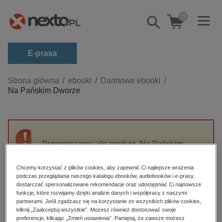
0
Pokaż/schowaj
wyszukiwarkę
E-prasa
Kategorie
Strona główna
ebooki
Darmowe ebooki
Na Pańskim Dworze
Zobacz wszystkie E-prasa
budownictwo, aranżacja wnętrz
biznesowe, branżowe, gospodarka
Przepraszamy, ale produkt „Na Pańskim
darmowe wydania
Dworze” nie jest dostępny.
dzienniki
Chcemy korzystać z plików cookies, aby zapewnić Ci najlepsze wrażenia
podczas przeglądania naszego katalogu ebooków, audiobooków i e-prasy,
edukacja
High-contrast mode
dostarczać spersonalizowane rekomendacje oraz udostępniać Ci najnowsze
hobby, sport, rozrywka
funkcje, które rozwijamy dzięki analizie danych i współpracy z naszymi
partnerami. Jeśli zgadzasz się na korzystanie ze wszystkich plików cookies,
Polecane
komputery, internet, technologie, informatyka
kliknij „Zaakceptuj wszystkie”. Możesz również dostosować swoje
preferencje, klikając „Zmień ustawienia”. Pamiętaj, że zawsze możesz