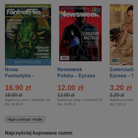
BESTSELLER
Nowa
Newsweek
Zwierciadło
Fantastyka –
Polska – Eprasa
Eprasa – 5/
Eprasa – 5/2026
– 13/2026
16.90 zł
12.00 zł
3.20 zł
16.90 zł
12.00 zł
3.20 zł
Najniższa cena z ostatnich 30
Najniższa cena z ostatnich 30
Najniższa cena z o
dni:
16.90 zł
dni:
12.00 zł
dni:
3.20 zł
High-contrast mode
Najczęściej kupowane razem