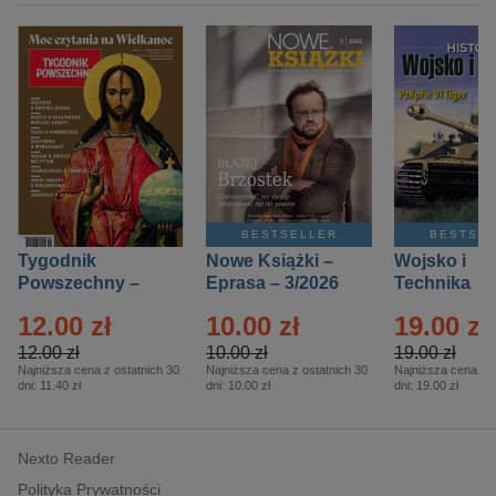
BESTSELLER
BESTSE
Tygodnik
Nowe Książki –
Wojsko i
Powszechny –
Eprasa – 3/2026
Technika
Eprasa – 14/2026
Historia – E
12.00 zł
10.00 zł
19.00 zł
– 2/2026
12.00 zł
10.00 zł
19.00 zł
Najniższa cena z ostatnich 30
Najniższa cena z ostatnich 30
Najniższa cena z o
dni:
11.40 zł
dni:
10.00 zł
dni:
19.00 zł
Nexto Reader
Polityka Prywatności