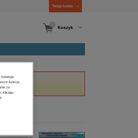
Twoje konto
0
Koszyk
 katalogu
wsze funkcje,
anie ze
, klikając
b