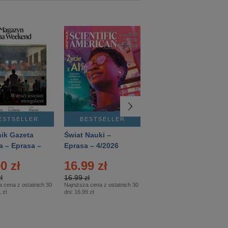
ESTSELLER
BESTSELLER
BESTSELLER
ik Gazeta
Świat Nauki –
Mówią Wieki –
a – Eprasa –
Eprasa – 4/2026
Eprasa – 3/2026
26
0 zł
16.99 zł
12.50 zł
ł
16.99 zł
12.50 zł
a cena z ostatnich 30
Najniższa cena z ostatnich 30
Najniższa cena z ostatnich 30
 zł
dni:
16.99 zł
dni:
12.50 zł