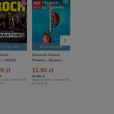
ESTSELLER
BESTSELLER
BESTSELLER
Rock –
Dziennik Gazeta
Świat Wiedzy
 – 4/2026
Prawna – Eprasa –
Historia – Eprasa –
83/2026
2/2026
9 zł
11.90 zł
13.99 zł
ł
11.90 zł
13.99 zł
a cena z ostatnich 30
Najniższa cena z ostatnich 30
Najniższa cena z ostatnich 30
 zł
dni:
11.31 zł
dni:
13.99 zł