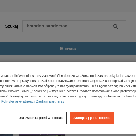
Szukaj
Szukaj
E-prasa
 Pochyłości I
Zobacz wszystkie E-prasa
polityka, społeczno-informacyjne
stać z plików cookies, aby zapewnić Ci najlepsze wrażenia podczas przeglądania naszego
iobooków i e-prasy, dostarczać spersonalizowane rekomendacje oraz udostępniać Ci najno
psychologiczne
” nie jest dostępny.
amy dzięki analizie danych i współpracy z naszymi partnerami. Jeśli zgadzasz się na korzyst
inne
lików cookies, kliknij „Zaakceptuj wszystkie”. Możesz również dostosować swoje preferencje
popularno-naukowe
ienia”. Pamiętaj, że zawsze możesz wycofać swoją zgodę, zmieniając ustawienia cookies lu
Polityka prywatności
Zaufani partnerzy
historia
zdrowie
religie
Ustawienia plików cookie
Akceptuj pliki cookie