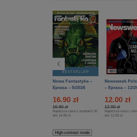
BESTSELLER
BESTSELLER
Deutsch Aktuell –
Nowa Fantastyka –
Newsweek Pols
Eprasa – 2/2026
Eprasa – 5/2026
– Eprasa – 13/2
22.90 zł
16.90 zł
12.00 zł
22.90 zł
16.90 zł
12.00 zł
Najniższa cena z ostatnich 30
Najniższa cena z ostatnich 30
Najniższa cena z osta
dni:
22.90 zł
dni:
16.90 zł
dni:
12.00 zł
High-contrast mode