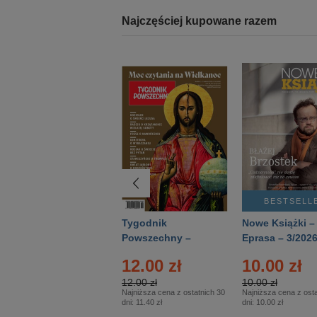
Najczęściej kupowane razem
BESTSELLER
BESTSELL
Technika
Tygodnik
Nowe Książki –
Wojskowa Historia
Powszechny –
Eprasa – 3/202
- Numer specjalny
Eprasa – 14/2026
24.95 zł
12.00 zł
10.00 zł
– Eprasa – 2/2026
24.95 zł
12.00 zł
10.00 zł
Najniższa cena z ostatnich 30
Najniższa cena z ostatnich 30
Najniższa cena z osta
dni:
24.95 zł
dni:
11.40 zł
dni:
10.00 zł