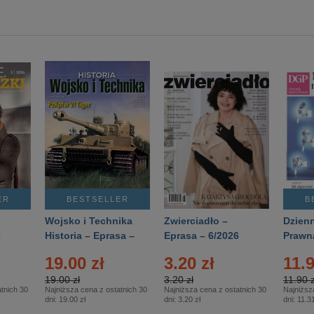
ER
BESTSELLER
B
Wojsko i Technika
Zwierciadło –
Dzienn
6
Historia – Eprasa –
Eprasa – 6/2026
Prawn
2/2026
74/20
19.00 zł
3.20 zł
11.9
19.00 zł
3.20 zł
11.90 z
tnich 30
Najniższa cena z ostatnich 30
Najniższa cena z ostatnich 30
Najniższ
dni:
19.00 zł
dni:
3.20 zł
dni:
11.31