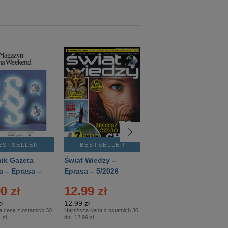
ESTSELLER
BESTSELLER
BESTSELLER
ik Gazeta
Świat Wiedzy –
T3 – Eprasa –
a – Eprasa –
Eprasa – 5/2026
4/2026
26
0 zł
12.99 zł
9.50 zł
ł
12.99 zł
9.50 zł
a cena z ostatnich 30
Najniższa cena z ostatnich 30
Najniższa cena z ostatnich 30
 zł
dni:
12.99 zł
dni:
11.90 zł