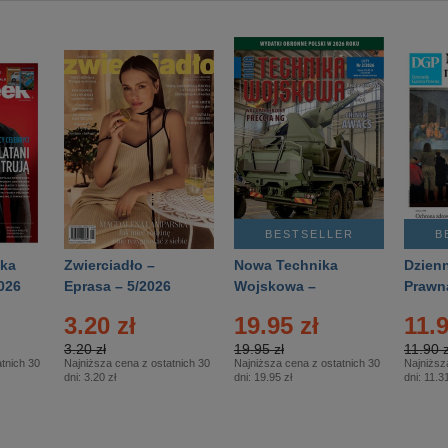
BESTSELLER
B
ka
Zwierciadło –
Nowa Technika
Dzienn
026
Eprasa – 5/2026
Wojskowa –
Prawn
Eprasa – 2/2026
65/20
3.20 zł
19.95 zł
11.9
3.20 zł
19.95 zł
11.90 z
tnich 30
Najniższa cena z ostatnich 30
Najniższa cena z ostatnich 30
Najniższ
dni:
3.20 zł
dni:
19.95 zł
dni:
11.31