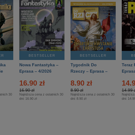
ER
BESTSELLER
BESTSELLER
B
ika
Nowa Fantastyka –
Tygodnik Do
Teraz 
ie
Eprasa – 4/2026
Rzeczy – Eprasa –
Eprasa
rasa
14/2026
16.90 zł
8.90 zł
14.9
16.90 zł
8.90 zł
14.99 z
tnich 30
Najniższa cena z ostatnich 30
Najniższa cena z ostatnich 30
Najniższ
dni:
16.90 zł
dni:
8.90 zł
dni:
14.99