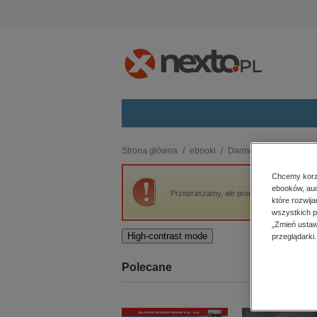
Kategorie
Strona główna
ebooki
Darmowe ebooki
Na
budownictwo, aranżacja wnętrz
Chcemy korzy
ebooków, aud
biznesowe, branżowe, gospodarka
Przepraszamy, ale produkt „Na Pochyłości I
które rozwij
darmowe wydania
wszystkich p
dzienniki
„Zmień ustaw
High-contrast mode
przeglądarki.
edukacja
hobby, sport, rozrywka
Polecane
komputery, internet, technologie,
informatyka
kobiece, lifestyle, kultura