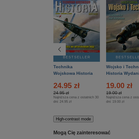
BESTSELLER
BESTSELLER
BESTSELL
Gość Niedzielny -
Technika
Wojsko i Techn
Warszawski –
Wojskowa Historia
Historia Wydan
Eprasa – 14/2026
– Eprasa – 2/2026
Specjalne – Ep
4.00 zł
24.95 zł
19.00 zł
– 2/2026
4.00 zł
24.95 zł
19.00 zł
Najniższa cena z ostatnich 30
Najniższa cena z ostatnich 30
Najniższa cena z osta
dni:
3.80 zł
dni:
24.95 zł
dni:
19.00 zł
High-contrast mode
Mogą Cię zainteresować