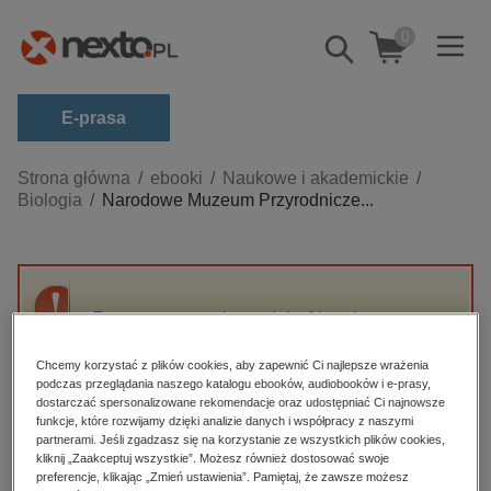
0
Pokaż/schowaj
wyszukiwarkę
E-prasa
Kategorie
Strona główna
ebooki
Naukowe i akademickie
Biologia
Narodowe Muzeum Przyrodnicze...
Zobacz wszystkie E-prasa
budownictwo, aranżacja wnętrz
biznesowe, branżowe, gospodarka
Przepraszamy, ale produkt „Narodowe
darmowe wydania
Muzeum Przyrodnicze a ochrona żubra w
dzienniki
Polsce” nie jest dostępny.
Chcemy korzystać z plików cookies, aby zapewnić Ci najlepsze wrażenia
podczas przeglądania naszego katalogu ebooków, audiobooków i e-prasy,
edukacja
dostarczać spersonalizowane rekomendacje oraz udostępniać Ci najnowsze
funkcje, które rozwijamy dzięki analizie danych i współpracy z naszymi
High-contrast mode
hobby, sport, rozrywka
partnerami. Jeśli zgadzasz się na korzystanie ze wszystkich plików cookies,
komputery, internet, technologie, informatyka
kliknij „Zaakceptuj wszystkie”. Możesz również dostosować swoje
Polecane
preferencje, klikając „Zmień ustawienia”. Pamiętaj, że zawsze możesz