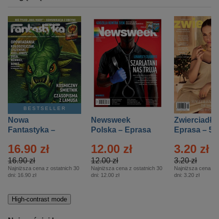
BESTSELLER
Nowa
Newsweek
Zwierciadło
Fantastyka –
Polska – Eprasa
Eprasa – 5/
Eprasa – 5/2026
– 13/2026
16.90 zł
12.00 zł
3.20 zł
16.90 zł
12.00 zł
3.20 zł
Najniższa cena z ostatnich 30
Najniższa cena z ostatnich 30
Najniższa cena z o
dni:
16.90 zł
dni:
12.00 zł
dni:
3.20 zł
High-contrast mode