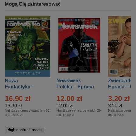
Mogą Cię zainteresować
BESTSELLER
Nowa
Newsweek
Zwierciadło
Fantastyka –
Polska – Eprasa
Eprasa – 5/
Eprasa – 5/2026
– 13/2026
16.90 zł
12.00 zł
3.20 zł
16.90 zł
12.00 zł
3.20 zł
Najniższa cena z ostatnich 30
Najniższa cena z ostatnich 30
Najniższa cena z o
dni:
16.90 zł
dni:
12.00 zł
dni:
3.20 zł
High-contrast mode