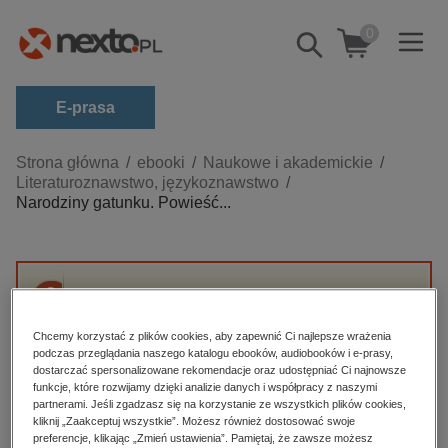
0
Pokaż/schowaj
wyszukiwarkę
E-prasa
Kategorie
Strona główna
ebooki
Naukowe i akademickie
Literaturoznawstwo, językoznawstwo
Zobacz wszystkie E-prasa
Narodziny gatunku. Powieść...
budownictwo, aranżacja wnętrz
biznesowe, branżowe, gospodarka
darmowe wydania
Przepraszamy, ale produkt „Narodziny
dzienniki
gatunku. Powieść w języku hindi przełomu
Chcemy korzystać z plików cookies, aby zapewnić Ci najlepsze wrażenia
XIX i XX wieku” nie jest dostępny.
podczas przeglądania naszego katalogu ebooków, audiobooków i e-prasy,
edukacja
dostarczać spersonalizowane rekomendacje oraz udostępniać Ci najnowsze
hobby, sport, rozrywka
funkcje, które rozwijamy dzięki analizie danych i współpracy z naszymi
partnerami. Jeśli zgadzasz się na korzystanie ze wszystkich plików cookies,
High-contrast mode
komputery, internet, technologie, informatyka
kliknij „Zaakceptuj wszystkie”. Możesz również dostosować swoje
preferencje, klikając „Zmień ustawienia”. Pamiętaj, że zawsze możesz