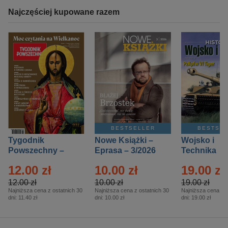
Najczęściej kupowane razem
BESTSELLER
BESTSE
Tygodnik
Nowe Książki –
Wojsko i
Powszechny –
Eprasa – 3/2026
Technika
Eprasa – 14/2026
Historia – E
12.00 zł
10.00 zł
19.00 zł
– 2/2026
12.00 zł
10.00 zł
19.00 zł
Najniższa cena z ostatnich 30
Najniższa cena z ostatnich 30
Najniższa cena z o
dni:
11.40 zł
dni:
10.00 zł
dni:
19.00 zł