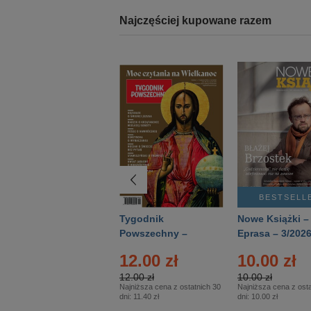
Najczęściej kupowane razem
BESTSELLER
BESTSELL
Technika
Tygodnik
Nowe Książki –
Wojskowa Historia
Powszechny –
Eprasa – 3/202
- Numer specjalny
Eprasa – 14/2026
12.00 zł
10.00 zł
– Eprasa – 2/2026
12.00 zł
10.00 zł
Najniższa cena z ostatnich 30
Najniższa cena z osta
dni:
11.40 zł
dni:
10.00 zł