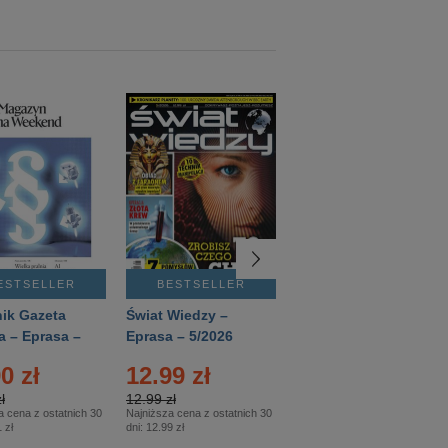
ESTSELLER
BESTSELLER
BESTSELLER
ik Gazeta
Świat Wiedzy –
T3 – Eprasa –
a – Eprasa –
Eprasa – 5/2026
4/2026
26
0 zł
12.99 zł
9.50 zł
ł
12.99 zł
9.50 zł
a cena z ostatnich 30
Najniższa cena z ostatnich 30
Najniższa cena z ostatnich 30
 zł
dni:
12.99 zł
dni:
11.90 zł