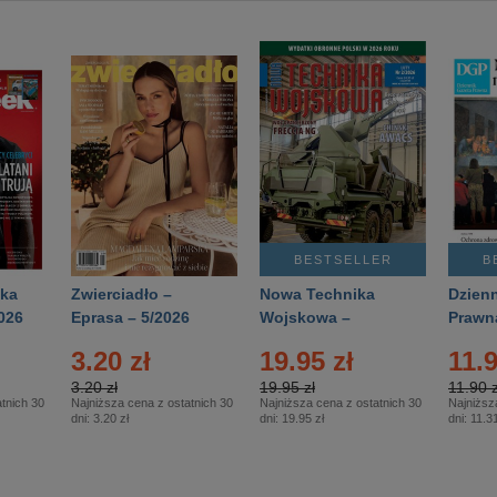
BESTSELLER
B
ka
Zwierciadło –
Nowa Technika
Dzienn
026
Eprasa – 5/2026
Wojskowa –
Prawn
Eprasa – 2/2026
65/20
3.20 zł
19.95 zł
11.9
3.20 zł
19.95 zł
11.90 z
tnich 30
Najniższa cena z ostatnich 30
Najniższa cena z ostatnich 30
Najniższ
dni:
3.20 zł
dni:
19.95 zł
dni:
11.31