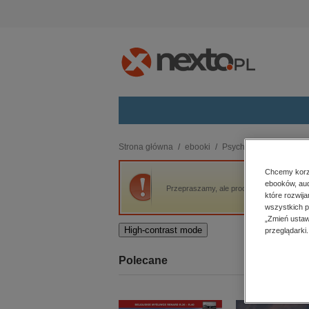
Kategorie
Strona główna
ebooki
Psychologia
Narracja
budownictwo, aranżacja wnętrz
Chcemy korzy
ebooków, aud
biznesowe, branżowe, gospodarka
Przepraszamy, ale produkt „Narracja i jej 
które rozwij
darmowe wydania
wszystkich p
dzienniki
„Zmień ustaw
High-contrast mode
przeglądarki.
edukacja
hobby, sport, rozrywka
Polecane
komputery, internet, technologie,
informatyka
kobiece, lifestyle, kultura