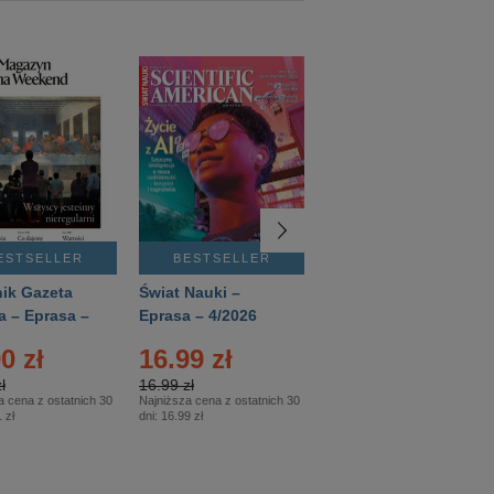
ESTSELLER
BESTSELLER
BESTSELLER
ik Gazeta
Świat Nauki –
Mówią Wieki –
a – Eprasa –
Eprasa – 4/2026
Eprasa – 3/2026
26
0 zł
16.99 zł
12.50 zł
ł
16.99 zł
12.50 zł
a cena z ostatnich 30
Najniższa cena z ostatnich 30
Najniższa cena z ostatnich 30
 zł
dni:
16.99 zł
dni:
12.50 zł