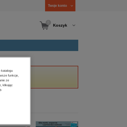
Twoje konto
0
Koszyk
 katalogu
wsze funkcje,
anie ze
, klikając
b