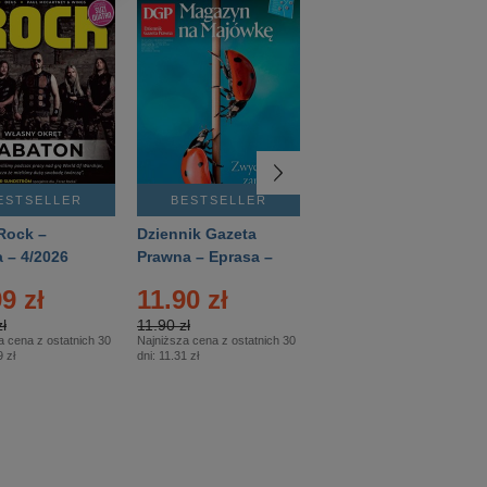
ESTSELLER
BESTSELLER
BESTSELLER
Rock –
Dziennik Gazeta
Świat Wiedzy
 – 4/2026
Prawna – Eprasa –
Historia – Eprasa –
83/2026
2/2026
9 zł
11.90 zł
13.99 zł
ł
11.90 zł
13.99 zł
a cena z ostatnich 30
Najniższa cena z ostatnich 30
Najniższa cena z ostatnich 30
 zł
dni:
11.31 zł
dni:
13.99 zł