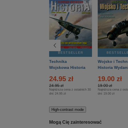
BESTSELLER
BESTSELLER
BESTSELL
Gość Niedzielny -
Technika
Wojsko i Techn
Warszawski –
Wojskowa Historia
Historia Wydan
Eprasa – 14/2026
– Eprasa – 2/2026
Specjalne – Ep
24.95 zł
19.00 zł
– 2/2026
24.95 zł
19.00 zł
Najniższa cena z ostatnich 30
Najniższa cena z osta
dni:
24.95 zł
dni:
19.00 zł
High-contrast mode
Mogą Cię zainteresować