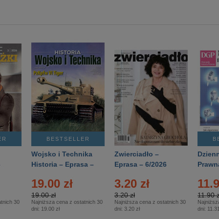
ER
BESTSELLER
B
Wojsko i Technika
Zwierciadło –
Dzienn
6
Historia – Eprasa –
Eprasa – 6/2026
Prawn
2/2026
74/20
19.00 zł
3.20 zł
11.9
19.00 zł
3.20 zł
11.90 z
tnich 30
Najniższa cena z ostatnich 30
Najniższa cena z ostatnich 30
Najniższ
dni:
19.00 zł
dni:
3.20 zł
dni:
11.31