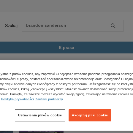
Szukaj
Szukaj
E-prasa
 i jej zaburzenia...
Zobacz wszystkie E-prasa
polityka, społeczno-informacyjne
stać z plików cookies, aby zapewnić Ci najlepsze wrażenia podczas przeglądania naszego
iobooków i e-prasy, dostarczać spersonalizowane rekomendacje oraz udostępniać Ci najno
psychologiczne
zaburzenia w otępieniu alzheimerowskim” nie jest dostępny.
amy dzięki analizie danych i współpracy z naszymi partnerami. Jeśli zgadzasz się na korzyst
inne
lików cookies, kliknij „Zaakceptuj wszystkie”. Możesz również dostosować swoje preferencje
popularno-naukowe
ienia”. Pamiętaj, że zawsze możesz wycofać swoją zgodę, zmieniając ustawienia cookies lu
Polityka prywatności
Zaufani partnerzy
historia
zdrowie
religie
Ustawienia plików cookie
Akceptuj pliki cookie