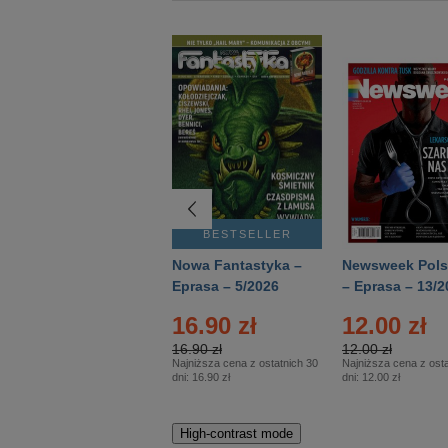
BESTSELLER
BESTSELLER
Deutsch Aktuell –
Nowa Fantastyka –
Newsweek Pols
Eprasa – 2/2026
Eprasa – 5/2026
– Eprasa – 13/2
16.90 zł
12.00 zł
16.90 zł
12.00 zł
Najniższa cena z ostatnich 30
Najniższa cena z osta
dni:
16.90 zł
dni:
12.00 zł
High-contrast mode