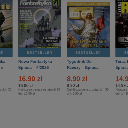
ER
BESTSELLER
BESTSELLER
B
ika
Nowa Fantastyka –
Tygodnik Do
Teraz 
ie
Eprasa – 4/2026
Rzeczy – Eprasa –
Eprasa
rasa
14/2026
16.90 zł
8.90 zł
14.9
16.90 zł
8.90 zł
14.99 z
tnich 30
Najniższa cena z ostatnich 30
Najniższa cena z ostatnich 30
Najniższ
dni:
16.90 zł
dni:
8.90 zł
dni:
14.99