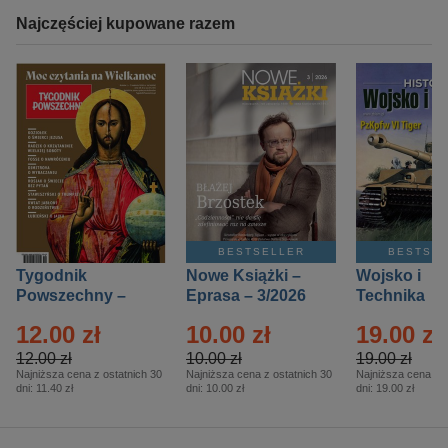
Najczęściej kupowane razem
BESTSELLER
BESTSE
Tygodnik
Nowe Książki –
Wojsko i
Powszechny –
Eprasa – 3/2026
Technika
Eprasa – 14/2026
Historia – E
12.00 zł
10.00 zł
19.00 zł
– 2/2026
12.00 zł
10.00 zł
19.00 zł
Najniższa cena z ostatnich 30
Najniższa cena z ostatnich 30
Najniższa cena z o
dni:
11.40 zł
dni:
10.00 zł
dni:
19.00 zł