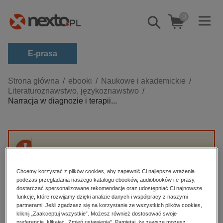
0
Pokaż/schowaj
wyszukiwarkę
E-prasa
Kategorie
Strona główna
ebooki
Naukowe i akademickie
Literaturoznawstwo, językoznawstwo
Zobacz wszystkie E-prasa
Narracja w diagnozie i terapii...
budownictwo, aranżacja wnętrz
biznesowe, branżowe, gospodarka
darmowe wydania
Przepraszamy, ale produkt „Narracja w
dzienniki
diagnozie i terapii logopedycznej” nie jest
Chcemy korzystać z plików cookies, aby zapewnić Ci najlepsze wrażenia
dostępny.
edukacja
podczas przeglądania naszego katalogu ebooków, audiobooków i e-prasy,
dostarczać spersonalizowane rekomendacje oraz udostępniać Ci najnowsze
hobby, sport, rozrywka
funkcje, które rozwijamy dzięki analizie danych i współpracy z naszymi
High-contrast mode
partnerami. Jeśli zgadzasz się na korzystanie ze wszystkich plików cookies,
komputery, internet, technologie, informatyka
kliknij „Zaakceptuj wszystkie”. Możesz również dostosować swoje
preferencje, klikając „Zmień ustawienia”. Pamiętaj, że zawsze możesz