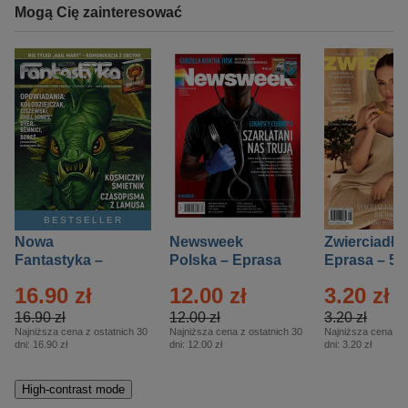
Mogą Cię zainteresować
BESTSELLER
Nowa
Newsweek
Zwierciadło
Fantastyka –
Polska – Eprasa
Eprasa – 5/
Eprasa – 5/2026
– 13/2026
16.90 zł
12.00 zł
3.20 zł
16.90 zł
12.00 zł
3.20 zł
Najniższa cena z ostatnich 30
Najniższa cena z ostatnich 30
Najniższa cena z o
dni:
16.90 zł
dni:
12.00 zł
dni:
3.20 zł
High-contrast mode