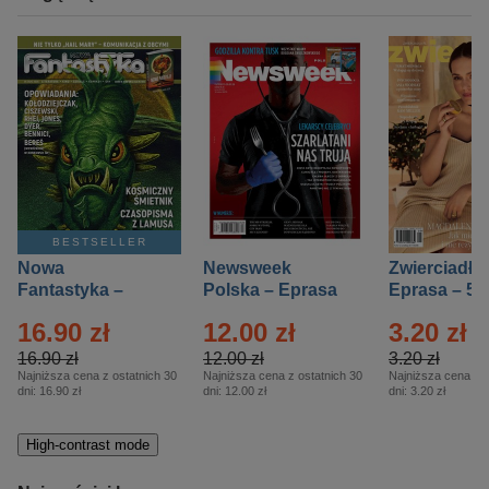
BESTSELLER
Nowa
Newsweek
Zwierciadło
Fantastyka –
Polska – Eprasa
Eprasa – 5/
Eprasa – 5/2026
– 13/2026
16.90 zł
12.00 zł
3.20 zł
16.90 zł
12.00 zł
3.20 zł
Najniższa cena z ostatnich 30
Najniższa cena z ostatnich 30
Najniższa cena z o
dni:
16.90 zł
dni:
12.00 zł
dni:
3.20 zł
High-contrast mode