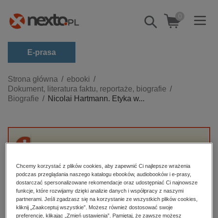
0
Pokaż/schowaj
wyszukiwarkę
E-prasa
Kategorie
Strona główna
ebooki
Dokument, literatura faktu, reportaże, biografie
Zobacz wszystkie E-prasa
Biografie
Nicolai Hartmann. Etyka w...
budownictwo, aranżacja wnętrz
biznesowe, branżowe, gospodarka
darmowe wydania
Przepraszamy, ale produkt „Nicolai Hartmann.
dzienniki
Etyka wartości” nie jest dostępny.
Chcemy korzystać z plików cookies, aby zapewnić Ci najlepsze wrażenia
edukacja
podczas przeglądania naszego katalogu ebooków, audiobooków i e-prasy,
dostarczać spersonalizowane rekomendacje oraz udostępniać Ci najnowsze
High-contrast mode
hobby, sport, rozrywka
funkcje, które rozwijamy dzięki analizie danych i współpracy z naszymi
partnerami. Jeśli zgadzasz się na korzystanie ze wszystkich plików cookies,
komputery, internet, technologie, informatyka
kliknij „Zaakceptuj wszystkie”. Możesz również dostosować swoje
Polecane
preferencje, klikając „Zmień ustawienia”. Pamiętaj, że zawsze możesz