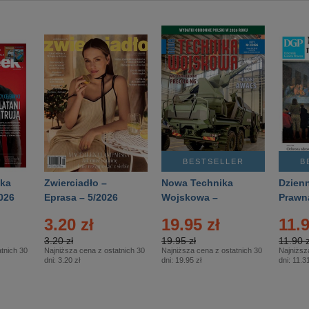
BESTSELLER
B
ka
Zwierciadło –
Nowa Technika
Dzienn
026
Eprasa – 5/2026
Wojskowa –
Prawn
Eprasa – 2/2026
65/20
3.20 zł
19.95 zł
11.9
3.20 zł
19.95 zł
11.90 z
tnich 30
Najniższa cena z ostatnich 30
Najniższa cena z ostatnich 30
Najniższ
dni:
3.20 zł
dni:
19.95 zł
dni:
11.31