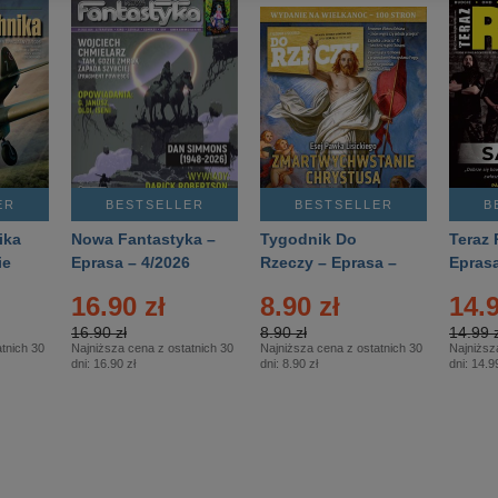
ER
BESTSELLER
BESTSELLER
B
ika
Nowa Fantastyka –
Tygodnik Do
Teraz 
ie
Eprasa – 4/2026
Rzeczy – Eprasa –
Eprasa
rasa
14/2026
16.90 zł
8.90 zł
14.9
16.90 zł
8.90 zł
14.99 z
tnich 30
Najniższa cena z ostatnich 30
Najniższa cena z ostatnich 30
Najniższ
dni:
16.90 zł
dni:
8.90 zł
dni:
14.99