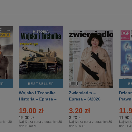
ER
BESTSELLER
B
Wojsko i Technika
Zwierciadło –
Dzienn
6
Historia – Eprasa –
Eprasa – 6/2026
Prawn
2/2026
74/20
19.00 zł
3.20 zł
11.9
19.00 zł
3.20 zł
11.90 z
tnich 30
Najniższa cena z ostatnich 30
Najniższa cena z ostatnich 30
Najniższ
dni:
19.00 zł
dni:
3.20 zł
dni:
11.31