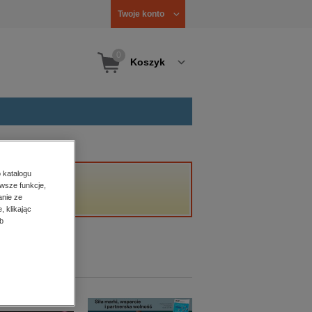
Twoje konto
0
Koszyk
 katalogu
wsze funkcje,
anie ze
, klikając
b