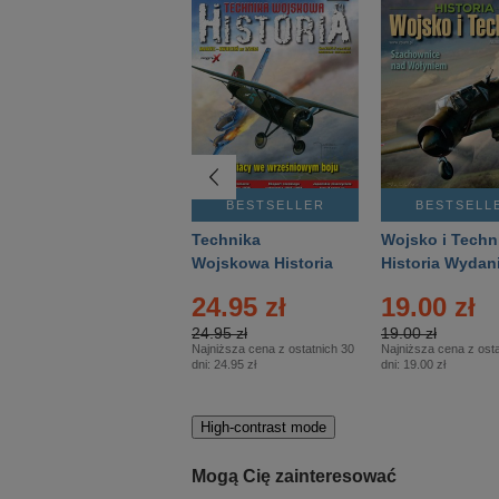
BESTSELLER
BESTSELLER
BESTSELL
Gość Niedzielny -
Technika
Wojsko i Techn
Warszawski –
Wojskowa Historia
Historia Wydan
Eprasa – 14/2026
– Eprasa – 2/2026
Specjalne – Ep
24.95 zł
19.00 zł
– 2/2026
24.95 zł
19.00 zł
Najniższa cena z ostatnich 30
Najniższa cena z osta
dni:
24.95 zł
dni:
19.00 zł
High-contrast mode
Mogą Cię zainteresować