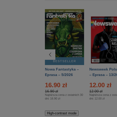
BESTSELLER
BESTSELLER
Deutsch Aktuell –
Nowa Fantastyka –
Newsweek Pols
Eprasa – 2/2026
Eprasa – 5/2026
– Eprasa – 13/2
16.90 zł
12.00 zł
16.90 zł
12.00 zł
Najniższa cena z ostatnich 30
Najniższa cena z osta
dni:
16.90 zł
dni:
12.00 zł
High-contrast mode