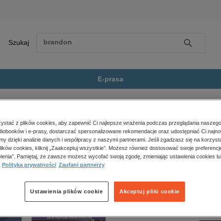
Szukaj
Szukaj
E-prasa
e Można Przewidzieć Wsz...
Zobacz wszystkie E-prasa
polityka, społeczno-informacyjne
stać z plików cookies, aby zapewnić Ci najlepsze wrażenia podczas przeglądania naszego
iobooków i e-prasy, dostarczać spersonalizowane rekomendacje oraz udostępniać Ci najno
psychologiczne
ewidzieć Wszystkiego” nie jest dostępny.
amy dzięki analizie danych i współpracy z naszymi partnerami. Jeśli zgadzasz się na korzyst
inne
lików cookies, kliknij „Zaakceptuj wszystkie”. Możesz również dostosować swoje preferencje
popularno-naukowe
ienia”. Pamiętaj, że zawsze możesz wycofać swoją zgodę, zmieniając ustawienia cookies lu
Polityka prywatności
Zaufani partnerzy
historia
zdrowie
religie
Ustawienia plików cookie
Akceptuj pliki cookie