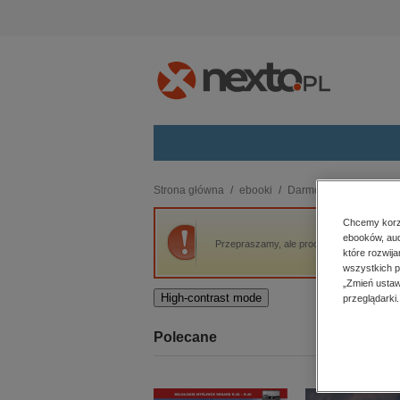
Kategorie
Strona główna
ebooki
Darmowe ebooki
Ni
budownictwo, aranżacja wnętrz
Chcemy korzy
ebooków, aud
biznesowe, branżowe, gospodarka
Przepraszamy, ale produkt „Nie Można Prz
które rozwij
darmowe wydania
wszystkich p
dzienniki
„Zmień ustaw
High-contrast mode
przeglądarki.
edukacja
hobby, sport, rozrywka
Polecane
komputery, internet, technologie,
informatyka
kobiece, lifestyle, kultura