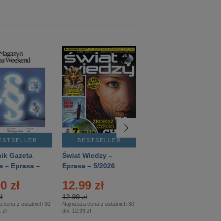
ESTSELLER
BESTSELLER
BESTSELLER
ik Gazeta
Świat Wiedzy –
T3 – Eprasa –
a – Eprasa –
Eprasa – 5/2026
4/2026
26
0 zł
12.99 zł
9.50 zł
ł
12.99 zł
9.50 zł
a cena z ostatnich 30
Najniższa cena z ostatnich 30
Najniższa cena z ostatnich 30
 zł
dni:
12.99 zł
dni:
11.90 zł