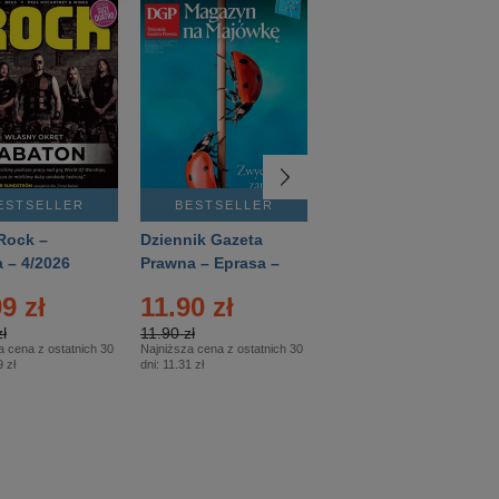
ESTSELLER
BESTSELLER
BESTSELLER
Rock –
Dziennik Gazeta
Świat Wiedzy
 – 4/2026
Prawna – Eprasa –
Historia – Eprasa –
83/2026
2/2026
9 zł
11.90 zł
13.99 zł
ł
11.90 zł
13.99 zł
a cena z ostatnich 30
Najniższa cena z ostatnich 30
Najniższa cena z ostatnich 30
 zł
dni:
11.31 zł
dni:
13.99 zł