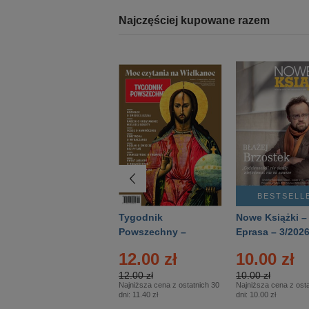
Najczęściej kupowane razem
BESTSELLER
BESTSELL
Technika
Tygodnik
Nowe Książki –
Wojskowa Historia
Powszechny –
Eprasa – 3/202
- Numer specjalny
Eprasa – 14/2026
12.00 zł
10.00 zł
– Eprasa – 2/2026
12.00 zł
10.00 zł
Najniższa cena z ostatnich 30
Najniższa cena z osta
dni:
11.40 zł
dni:
10.00 zł