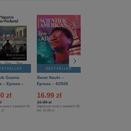
ESTSELLER
BESTSELLER
BESTSELLER
ik Gazeta
Świat Nauki –
Mówią Wieki –
a – Eprasa –
Eprasa – 4/2026
Eprasa – 3/2026
26
0 zł
16.99 zł
12.50 zł
ł
16.99 zł
12.50 zł
a cena z ostatnich 30
Najniższa cena z ostatnich 30
Najniższa cena z ostatnich 30
 zł
dni:
16.99 zł
dni:
12.50 zł