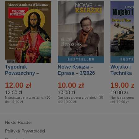
BESTSELLER
BESTSE
Tygodnik
Nowe Książki –
Wojsko i
Powszechny –
Eprasa – 3/2026
Technika
Eprasa – 14/2026
Historia – E
12.00 zł
10.00 zł
19.00 zł
– 2/2026
12.00 zł
10.00 zł
19.00 zł
Najniższa cena z ostatnich 30
Najniższa cena z ostatnich 30
Najniższa cena z o
dni:
11.40 zł
dni:
10.00 zł
dni:
19.00 zł
Nexto Reader
Polityka Prywatności