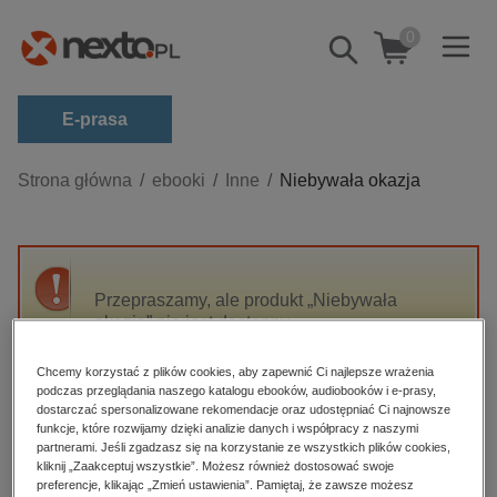
0
Pokaż/schowaj
wyszukiwarkę
E-prasa
Kategorie
Strona główna
ebooki
Inne
Niebywała okazja
Zobacz wszystkie E-prasa
budownictwo, aranżacja wnętrz
biznesowe, branżowe, gospodarka
Przepraszamy, ale produkt „Niebywała
okazja” nie jest dostępny.
darmowe wydania
dzienniki
Chcemy korzystać z plików cookies, aby zapewnić Ci najlepsze wrażenia
High-contrast mode
podczas przeglądania naszego katalogu ebooków, audiobooków i e-prasy,
edukacja
dostarczać spersonalizowane rekomendacje oraz udostępniać Ci najnowsze
hobby, sport, rozrywka
funkcje, które rozwijamy dzięki analizie danych i współpracy z naszymi
Polecane
partnerami. Jeśli zgadzasz się na korzystanie ze wszystkich plików cookies,
komputery, internet, technologie, informatyka
kliknij „Zaakceptuj wszystkie”. Możesz również dostosować swoje
preferencje, klikając „Zmień ustawienia”. Pamiętaj, że zawsze możesz