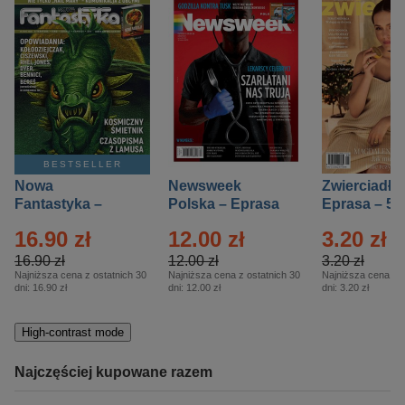
BESTSELLER
Nowa
Newsweek
Zwierciadło
Fantastyka –
Polska – Eprasa
Eprasa – 5/
Eprasa – 5/2026
– 13/2026
16.90 zł
12.00 zł
3.20 zł
16.90 zł
12.00 zł
3.20 zł
Najniższa cena z ostatnich 30
Najniższa cena z ostatnich 30
Najniższa cena z o
dni:
16.90 zł
dni:
12.00 zł
dni:
3.20 zł
High-contrast mode
Najczęściej kupowane razem