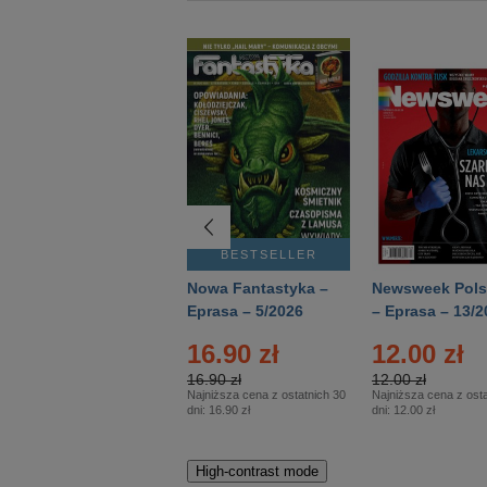
BESTSELLER
BESTSELLER
Deutsch Aktuell –
Nowa Fantastyka –
Newsweek Pols
Eprasa – 2/2026
Eprasa – 5/2026
– Eprasa – 13/2
16.90 zł
12.00 zł
16.90 zł
12.00 zł
Najniższa cena z ostatnich 30
Najniższa cena z osta
dni:
16.90 zł
dni:
12.00 zł
High-contrast mode