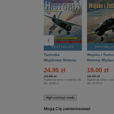
BESTSELLER
BESTSELLER
BESTSELL
Gość Niedzielny -
Technika
Wojsko i Techn
Warszawski –
Wojskowa Historia
Historia Wydan
Eprasa – 14/2026
– Eprasa – 2/2026
Specjalne – Ep
24.95 zł
19.00 zł
– 2/2026
24.95 zł
19.00 zł
Najniższa cena z ostatnich 30
Najniższa cena z osta
dni:
24.95 zł
dni:
19.00 zł
High-contrast mode
Mogą Cię zainteresować