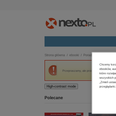
Kategorie
Strona główna
ebooki
Poradniki
Nieidealn
budownictwo, aranżacja wnętrz
Chcemy korzy
ebooków, aud
biznesowe, branżowe, gospodarka
Przepraszamy, ale produkt „Nieidealna insu
które rozwij
darmowe wydania
wszystkich p
dzienniki
„Zmień ustaw
High-contrast mode
przeglądarki.
edukacja
hobby, sport, rozrywka
Polecane
komputery, internet, technologie,
informatyka
kobiece, lifestyle, kultura