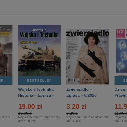
ER
BESTSELLER
B
Wojsko i Technika
Zwierciadło –
Dzienn
6
Historia – Eprasa –
Eprasa – 6/2026
Prawn
2/2026
74/20
19.00 zł
3.20 zł
11.9
19.00 zł
3.20 zł
11.90 z
tnich 30
Najniższa cena z ostatnich 30
Najniższa cena z ostatnich 30
Najniższ
dni:
19.00 zł
dni:
3.20 zł
dni:
11.31