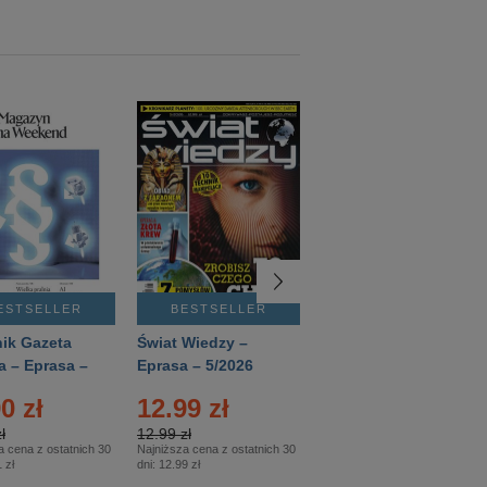
ESTSELLER
BESTSELLER
BESTSELLER
ik Gazeta
Świat Wiedzy –
T3 – Eprasa –
a – Eprasa –
Eprasa – 5/2026
4/2026
26
0 zł
12.99 zł
9.50 zł
ł
12.99 zł
9.50 zł
a cena z ostatnich 30
Najniższa cena z ostatnich 30
Najniższa cena z ostatnich 30
 zł
dni:
12.99 zł
dni:
11.90 zł