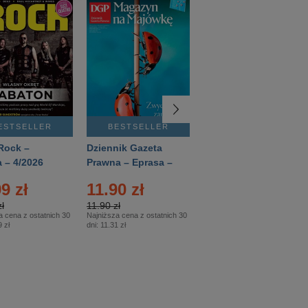
ESTSELLER
BESTSELLER
BESTSELLER
Rock –
Dziennik Gazeta
Świat Wiedzy
 – 4/2026
Prawna – Eprasa –
Historia – Eprasa –
83/2026
2/2026
9 zł
11.90 zł
13.99 zł
ł
11.90 zł
13.99 zł
a cena z ostatnich 30
Najniższa cena z ostatnich 30
Najniższa cena z ostatnich 30
 zł
dni:
11.31 zł
dni:
13.99 zł