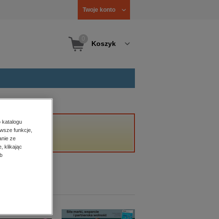
Twoje konto
0
Koszyk
 katalogu
wsze funkcje,
anie ze
, klikając
b