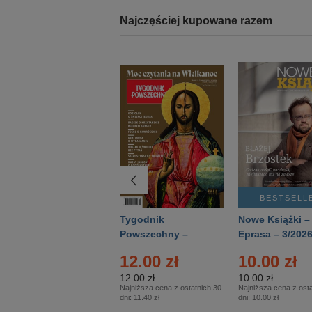
Najczęściej kupowane razem
BESTSELLER
BESTSELL
Technika
Tygodnik
Nowe Książki –
Wojskowa Historia
Powszechny –
Eprasa – 3/202
- Numer specjalny
Eprasa – 14/2026
12.00 zł
10.00 zł
– Eprasa – 2/2026
12.00 zł
10.00 zł
Najniższa cena z ostatnich 30
Najniższa cena z osta
dni:
11.40 zł
dni:
10.00 zł