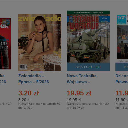
BESTSELLER
B
ka
Zwierciadło –
Nowa Technika
Dzienn
026
Eprasa – 5/2026
Wojskowa –
Prawn
Eprasa – 2/2026
65/20
3.20 zł
19.95 zł
11.9
3.20 zł
19.95 zł
11.90 z
tnich 30
Najniższa cena z ostatnich 30
Najniższa cena z ostatnich 30
Najniższ
dni:
3.20 zł
dni:
19.95 zł
dni:
11.31