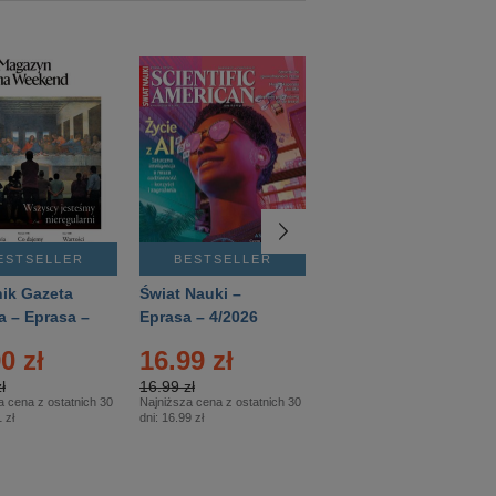
ESTSELLER
BESTSELLER
BESTSELLER
ik Gazeta
Świat Nauki –
Mówią Wieki –
a – Eprasa –
Eprasa – 4/2026
Eprasa – 3/2026
26
0 zł
16.99 zł
12.50 zł
ł
16.99 zł
12.50 zł
a cena z ostatnich 30
Najniższa cena z ostatnich 30
Najniższa cena z ostatnich 30
 zł
dni:
16.99 zł
dni:
12.50 zł