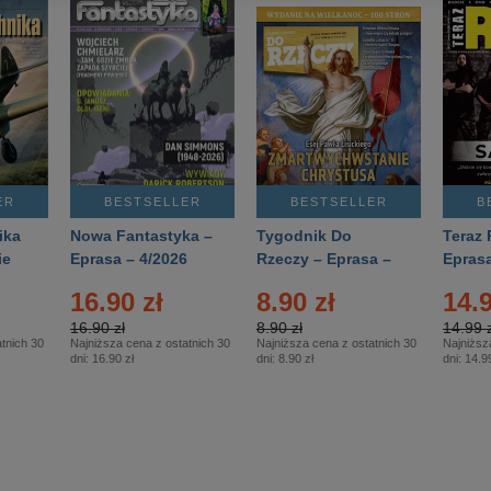
ER
BESTSELLER
BESTSELLER
B
ika
Nowa Fantastyka –
Tygodnik Do
Teraz 
ie
Eprasa – 4/2026
Rzeczy – Eprasa –
Eprasa
rasa
14/2026
16.90 zł
8.90 zł
14.9
16.90 zł
8.90 zł
14.99 z
tnich 30
Najniższa cena z ostatnich 30
Najniższa cena z ostatnich 30
Najniższ
dni:
16.90 zł
dni:
8.90 zł
dni:
14.99