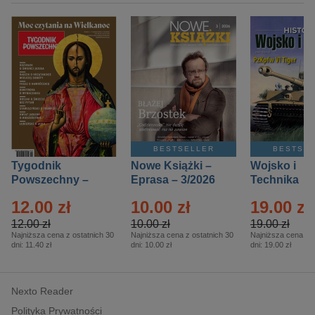
BESTSELLER
BESTSE
Tygodnik
Nowe Książki –
Wojsko i
Powszechny –
Eprasa – 3/2026
Technika
Eprasa – 14/2026
Historia – E
12.00 zł
10.00 zł
19.00 zł
– 2/2026
12.00 zł
10.00 zł
19.00 zł
Najniższa cena z ostatnich 30
Najniższa cena z ostatnich 30
Najniższa cena z o
dni:
11.40 zł
dni:
10.00 zł
dni:
19.00 zł
Nexto Reader
Polityka Prywatności