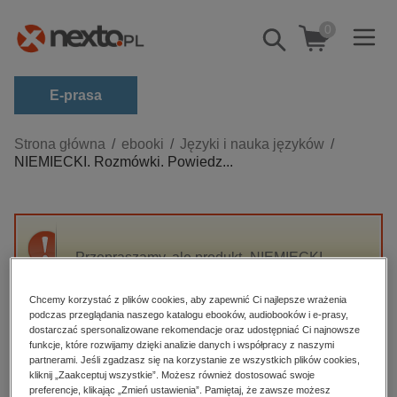
0
Pokaż/schowaj
wyszukiwarkę
E-prasa
Kategorie
Strona główna
ebooki
Języki i nauka języków
NIEMIECKI. Rozmówki. Powiedz...
Zobacz wszystkie E-prasa
budownictwo, aranżacja wnętrz
biznesowe, branżowe, gospodarka
Przepraszamy, ale produkt „NIEMIECKI.
darmowe wydania
Rozmówki. Powiedz to!” nie jest dostępny.
dzienniki
Chcemy korzystać z plików cookies, aby zapewnić Ci najlepsze wrażenia
podczas przeglądania naszego katalogu ebooków, audiobooków i e-prasy,
edukacja
High-contrast mode
dostarczać spersonalizowane rekomendacje oraz udostępniać Ci najnowsze
hobby, sport, rozrywka
funkcje, które rozwijamy dzięki analizie danych i współpracy z naszymi
partnerami. Jeśli zgadzasz się na korzystanie ze wszystkich plików cookies,
Polecane
komputery, internet, technologie, informatyka
kliknij „Zaakceptuj wszystkie”. Możesz również dostosować swoje
preferencje, klikając „Zmień ustawienia”. Pamiętaj, że zawsze możesz