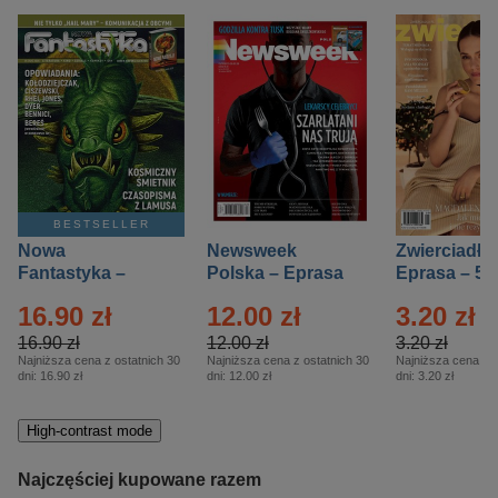
BESTSELLER
Nowa
Newsweek
Zwierciadło
Fantastyka –
Polska – Eprasa
Eprasa – 5/
Eprasa – 5/2026
– 13/2026
16.90 zł
12.00 zł
3.20 zł
16.90 zł
12.00 zł
3.20 zł
Najniższa cena z ostatnich 30
Najniższa cena z ostatnich 30
Najniższa cena z o
dni:
16.90 zł
dni:
12.00 zł
dni:
3.20 zł
High-contrast mode
Najczęściej kupowane razem