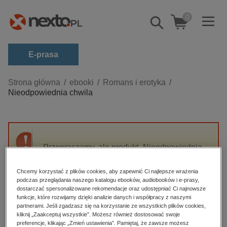
0
Pokaż/schowaj
wyszukiwarkę
E-prasa
Kategorie
Strona główna
ebooki
Romans i erotyka
Nieodpowiednia chwila
Zobacz wszystkie E-prasa
budownictwo, aranżacja wnętrz
biznesowe, branżowe, gospodarka
Przepraszamy, ale produkt „Nieodpowiednia
darmowe wydania
chwila” nie jest dostępny.
dzienniki
Chcemy korzystać z plików cookies, aby zapewnić Ci najlepsze wrażenia
podczas przeglądania naszego katalogu ebooków, audiobooków i e-prasy,
edukacja
High-contrast mode
dostarczać spersonalizowane rekomendacje oraz udostępniać Ci najnowsze
hobby, sport, rozrywka
funkcje, które rozwijamy dzięki analizie danych i współpracy z naszymi
partnerami. Jeśli zgadzasz się na korzystanie ze wszystkich plików cookies,
Polecane
komputery, internet, technologie, informatyka
kliknij „Zaakceptuj wszystkie”. Możesz również dostosować swoje
preferencje, klikając „Zmień ustawienia”. Pamiętaj, że zawsze możesz