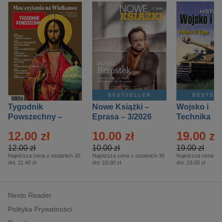
BESTSELLER
BESTSE
Tygodnik
Nowe Książki –
Wojsko i
Powszechny –
Eprasa – 3/2026
Technika
Eprasa – 14/2026
Historia – E
12.00 zł
10.00 zł
19.00 zł
– 2/2026
12.00 zł
10.00 zł
19.00 zł
Najniższa cena z ostatnich 30
Najniższa cena z ostatnich 30
Najniższa cena z o
dni:
11.40 zł
dni:
10.00 zł
dni:
19.00 zł
Nexto Reader
Polityka Prywatności