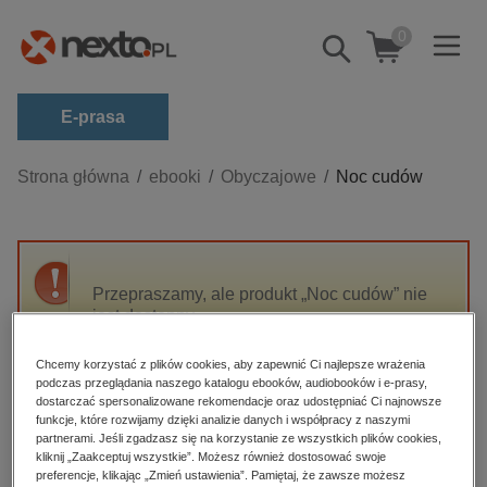
0
Pokaż/schowaj
wyszukiwarkę
E-prasa
Kategorie
Strona główna
ebooki
Obyczajowe
Noc cudów
Zobacz wszystkie E-prasa
budownictwo, aranżacja wnętrz
biznesowe, branżowe, gospodarka
Przepraszamy, ale produkt „Noc cudów” nie
jest dostępny.
darmowe wydania
dzienniki
Chcemy korzystać z plików cookies, aby zapewnić Ci najlepsze wrażenia
High-contrast mode
podczas przeglądania naszego katalogu ebooków, audiobooków i e-prasy,
edukacja
dostarczać spersonalizowane rekomendacje oraz udostępniać Ci najnowsze
hobby, sport, rozrywka
funkcje, które rozwijamy dzięki analizie danych i współpracy z naszymi
Polecane
partnerami. Jeśli zgadzasz się na korzystanie ze wszystkich plików cookies,
komputery, internet, technologie, informatyka
kliknij „Zaakceptuj wszystkie”. Możesz również dostosować swoje
preferencje, klikając „Zmień ustawienia”. Pamiętaj, że zawsze możesz