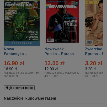
BESTSELLER
Nowa
Newsweek
Zwierciadło
Fantastyka –
Polska – Eprasa
Eprasa – 5/
Eprasa – 5/2026
– 13/2026
16.90 zł
12.00 zł
3.20 zł
16.90 zł
12.00 zł
3.20 zł
Najniższa cena z ostatnich 30
Najniższa cena z ostatnich 30
Najniższa cena z o
dni:
16.90 zł
dni:
12.00 zł
dni:
3.20 zł
High-contrast mode
Najczęściej kupowane razem