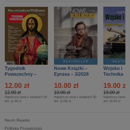
BESTSELLER
BESTSE
Tygodnik
Nowe Książki –
Wojsko i
Powszechny –
Eprasa – 3/2026
Technika
Eprasa – 14/2026
Historia – E
12.00 zł
10.00 zł
19.00 zł
– 2/2026
12.00 zł
10.00 zł
19.00 zł
Najniższa cena z ostatnich 30
Najniższa cena z ostatnich 30
Najniższa cena z o
dni:
11.40 zł
dni:
10.00 zł
dni:
19.00 zł
Nexto Reader
Polityka Prywatności