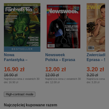
BESTSELLER
Nowa
Newsweek
Zwierciadło
Fantastyka –
Polska – Eprasa
Eprasa – 5/
Eprasa – 5/2026
– 13/2026
16.90 zł
12.00 zł
3.20 zł
16.90 zł
12.00 zł
3.20 zł
Najniższa cena z ostatnich 30
Najniższa cena z ostatnich 30
Najniższa cena z o
dni:
16.90 zł
dni:
12.00 zł
dni:
3.20 zł
High-contrast mode
Najczęściej kupowane razem