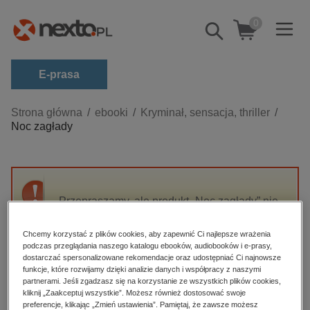
0
Pokaż/schowaj
wyszukiwarkę
E-prasa
Kategorie
Strona główna
ebooki
Kryminał, sensacja, thriller
Noc zagłady
Zobacz wszystkie E-prasa
budownictwo, aranżacja wnętrz
biznesowe, branżowe, gospodarka
Przepraszamy, ale produkt „Noc zagłady” nie
darmowe wydania
jest dostępny.
dzienniki
Chcemy korzystać z plików cookies, aby zapewnić Ci najlepsze wrażenia
podczas przeglądania naszego katalogu ebooków, audiobooków i e-prasy,
edukacja
High-contrast mode
dostarczać spersonalizowane rekomendacje oraz udostępniać Ci najnowsze
hobby, sport, rozrywka
funkcje, które rozwijamy dzięki analizie danych i współpracy z naszymi
partnerami. Jeśli zgadzasz się na korzystanie ze wszystkich plików cookies,
Polecane
komputery, internet, technologie, informatyka
kliknij „Zaakceptuj wszystkie”. Możesz również dostosować swoje
preferencje, klikając „Zmień ustawienia”. Pamiętaj, że zawsze możesz