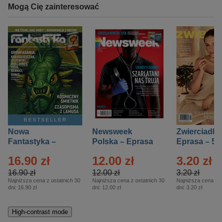
Mogą Cię zainteresować
BESTSELLER
Nowa
Newsweek
Zwierciadło
Fantastyka –
Polska – Eprasa
Eprasa – 5/
Eprasa – 5/2026
– 13/2026
16.90 zł
12.00 zł
3.20 zł
16.90 zł
12.00 zł
3.20 zł
Najniższa cena z ostatnich 30
Najniższa cena z ostatnich 30
Najniższa cena z o
dni:
16.90 zł
dni:
12.00 zł
dni:
3.20 zł
High-contrast mode