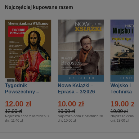
Najczęściej kupowane razem
BESTSELLER
BESTSE
Tygodnik
Nowe Książki –
Wojsko i
Powszechny –
Eprasa – 3/2026
Technika
Eprasa – 14/2026
Historia – E
12.00 zł
10.00 zł
19.00 zł
– 2/2026
12.00 zł
10.00 zł
19.00 zł
Najniższa cena z ostatnich 30
Najniższa cena z ostatnich 30
Najniższa cena z o
dni:
11.40 zł
dni:
10.00 zł
dni:
19.00 zł