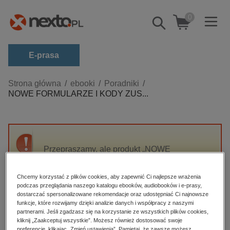
0
Pokaż/schowaj
wyszukiwarkę
E-prasa
Kategorie
Strona główna
ebooki
Poradniki
NOWE FORMULARZE I KODY ZUS...
Zobacz wszystkie E-prasa
budownictwo, aranżacja wnętrz
biznesowe, branżowe, gospodarka
Przepraszamy, ale produkt „NOWE
darmowe wydania
FORMULARZE I KODY ZUS
dzienniki
OBOWIĄZUJĄCE OD 1 STYCZNIA 2019” nie
Chcemy korzystać z plików cookies, aby zapewnić Ci najlepsze wrażenia
jest dostępny.
edukacja
podczas przeglądania naszego katalogu ebooków, audiobooków i e-prasy,
dostarczać spersonalizowane rekomendacje oraz udostępniać Ci najnowsze
hobby, sport, rozrywka
funkcje, które rozwijamy dzięki analizie danych i współpracy z naszymi
High-contrast mode
partnerami. Jeśli zgadzasz się na korzystanie ze wszystkich plików cookies,
komputery, internet, technologie, informatyka
kliknij „Zaakceptuj wszystkie”. Możesz również dostosować swoje
preferencje, klikając „Zmień ustawienia”. Pamiętaj, że zawsze możesz