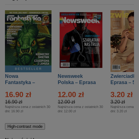
BESTSELLER
Nowa
Newsweek
Zwierciadło
Fantastyka –
Polska – Eprasa
Eprasa – 5/
Eprasa – 5/2026
– 13/2026
16.90 zł
12.00 zł
3.20 zł
16.90 zł
12.00 zł
3.20 zł
Najniższa cena z ostatnich 30
Najniższa cena z ostatnich 30
Najniższa cena z o
dni:
16.90 zł
dni:
12.00 zł
dni:
3.20 zł
High-contrast mode