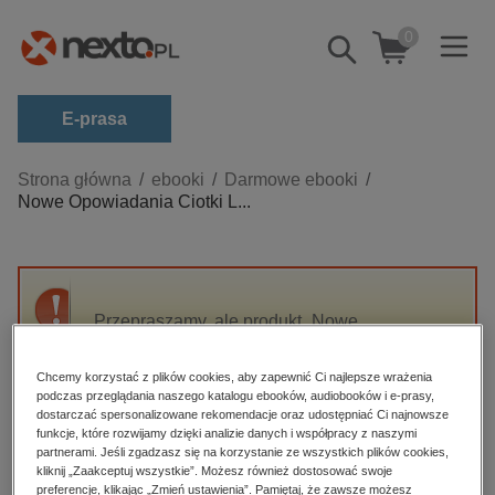
0
Pokaż/schowaj
wyszukiwarkę
E-prasa
Kategorie
Strona główna
ebooki
Darmowe ebooki
Nowe Opowiadania Ciotki L...
Zobacz wszystkie E-prasa
budownictwo, aranżacja wnętrz
biznesowe, branżowe, gospodarka
Przepraszamy, ale produkt „Nowe
darmowe wydania
Opowiadania Ciotki Ludmiły” nie jest
dzienniki
dostępny.
Chcemy korzystać z plików cookies, aby zapewnić Ci najlepsze wrażenia
edukacja
podczas przeglądania naszego katalogu ebooków, audiobooków i e-prasy,
dostarczać spersonalizowane rekomendacje oraz udostępniać Ci najnowsze
High-contrast mode
hobby, sport, rozrywka
funkcje, które rozwijamy dzięki analizie danych i współpracy z naszymi
partnerami. Jeśli zgadzasz się na korzystanie ze wszystkich plików cookies,
komputery, internet, technologie, informatyka
kliknij „Zaakceptuj wszystkie”. Możesz również dostosować swoje
Polecane
preferencje, klikając „Zmień ustawienia”. Pamiętaj, że zawsze możesz