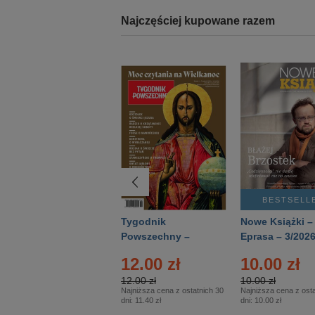
Najczęściej kupowane razem
BESTSELLER
BESTSELL
Technika
Tygodnik
Nowe Książki –
Wojskowa Historia
Powszechny –
Eprasa – 3/202
- Numer specjalny
Eprasa – 14/2026
24.95 zł
12.00 zł
10.00 zł
– Eprasa – 2/2026
24.95 zł
12.00 zł
10.00 zł
Najniższa cena z ostatnich 30
Najniższa cena z ostatnich 30
Najniższa cena z osta
dni:
24.95 zł
dni:
11.40 zł
dni:
10.00 zł