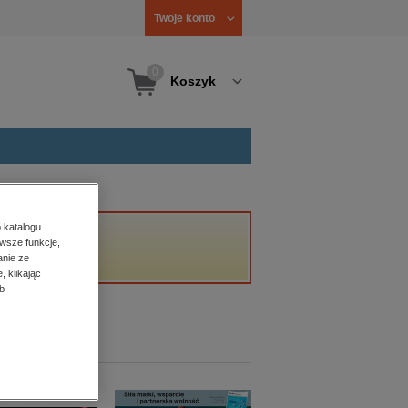
Twoje konto
0
Koszyk
 katalogu
wsze funkcje,
ępny.
anie ze
, klikając
b