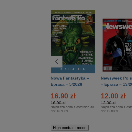
BESTSELLER
BESTSELLER
Deutsch Aktuell –
Nowa Fantastyka –
Newsweek Pols
Eprasa – 2/2026
Eprasa – 5/2026
– Eprasa – 13/2
16.90 zł
12.00 zł
16.90 zł
12.00 zł
Najniższa cena z ostatnich 30
Najniższa cena z osta
dni:
16.90 zł
dni:
12.00 zł
High-contrast mode