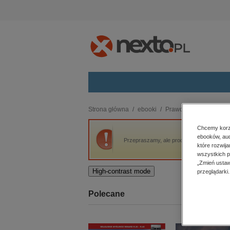
Kategorie
Strona główna
ebooki
Prawo i Podatki
Med
budownictwo, aranżacja wnętrz
Chcemy korzy
ebooków, aud
biznesowe, branżowe, gospodarka
Przepraszamy, ale produkt „Nowe zawody 
które rozwij
darmowe wydania
wszystkich p
dzienniki
„Zmień ustaw
High-contrast mode
przeglądarki.
edukacja
hobby, sport, rozrywka
Polecane
komputery, internet, technologie,
informatyka
kobiece, lifestyle, kultura