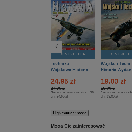
BESTSELLER
BESTSELLER
BESTSELL
Gość Niedzielny -
Technika
Wojsko i Techn
Warszawski –
Wojskowa Historia
Historia Wydan
Eprasa – 14/2026
– Eprasa – 2/2026
Specjalne – Ep
4.00 zł
24.95 zł
19.00 zł
– 2/2026
4.00 zł
24.95 zł
19.00 zł
Najniższa cena z ostatnich 30
Najniższa cena z ostatnich 30
Najniższa cena z osta
dni:
3.80 zł
dni:
24.95 zł
dni:
19.00 zł
High-contrast mode
Mogą Cię zainteresować