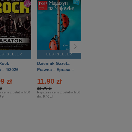
ESTSELLER
BESTSELLER
BESTSELLER
Rock –
Dziennik Gazeta
Świat Wiedzy
 – 4/2026
Prawna – Eprasa –
Historia – Eprasa –
83/2026
2/2026
9 zł
11.90 zł
13.99 zł
ł
11.90 zł
13.99 zł
a cena z ostatnich 30
Najniższa cena z ostatnich 30
Najniższa cena z ostatnich 30
 zł
dni:
9.40 zł
dni:
13.99 zł