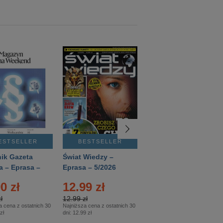
ESTSELLER
BESTSELLER
BESTSELLER
ik Gazeta
Świat Wiedzy –
T3 – Eprasa –
a – Eprasa –
Eprasa – 5/2026
4/2026
26
0 zł
12.99 zł
9.50 zł
ł
12.99 zł
9.50 zł
a cena z ostatnich 30
Najniższa cena z ostatnich 30
Najniższa cena z ostatnich 30
zł
dni:
12.99 zł
dni:
11.90 zł