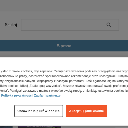
Szukaj
Szukaj
E-prasa
yczne
Nowe zawody medyczne 2024....
Zobacz wszystkie E-prasa
polityka, społeczno-informacyjne
stać z plików cookies, aby zapewnić Ci najlepsze wrażenia podczas przeglądania naszego
iobooków i e-prasy, dostarczać spersonalizowane rekomendacje oraz udostępniać Ci najno
psychologiczne
medyczne 2024. Kwalifikacje, wykaz czynności, odpowiedzialność zawodowa” nie jest dost
amy dzięki analizie danych i współpracy z naszymi partnerami. Jeśli zgadzasz się na korzyst
inne
lików cookies, kliknij „Zaakceptuj wszystkie”. Możesz również dostosować swoje preferencje
popularno-naukowe
ienia”. Pamiętaj, że zawsze możesz wycofać swoją zgodę, zmieniając ustawienia cookies lu
Polityka prywatności
Zaufani partnerzy
historia
zdrowie
religie
Ustawienia plików cookie
Akceptuj pliki cookie