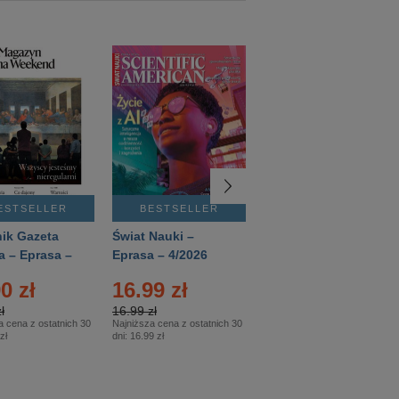
ESTSELLER
BESTSELLER
BESTSELLER
ik Gazeta
Świat Nauki –
Mówią Wieki –
a – Eprasa –
Eprasa – 4/2026
Eprasa – 3/2026
26
0 zł
16.99 zł
12.50 zł
ł
16.99 zł
12.50 zł
a cena z ostatnich 30
Najniższa cena z ostatnich 30
Najniższa cena z ostatnich 30
zł
dni:
16.99 zł
dni:
12.50 zł