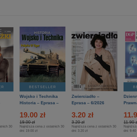
ER
BESTSELLER
B
Wojsko i Technika
Zwierciadło –
Dzienn
6
Historia – Eprasa –
Eprasa – 6/2026
Prawn
2/2026
74/20
19.00 zł
3.20 zł
11.9
19.00 zł
3.20 zł
11.90 z
tnich 30
Najniższa cena z ostatnich 30
Najniższa cena z ostatnich 30
Najniższ
dni:
19.00 zł
dni:
3.20 zł
dni:
9.40 