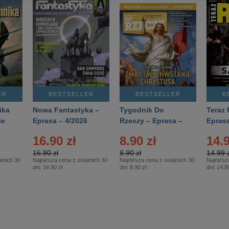
ER
BESTSELLER
BESTSELLER
B
ika
Nowa Fantastyka –
Tygodnik Do
Teraz 
ie
Eprasa – 4/2026
Rzeczy – Eprasa –
Eprasa
rasa
14/2026
16.90 zł
8.90 zł
14.9
16.90 zł
8.90 zł
14.99 z
tnich 30
Najniższa cena z ostatnich 30
Najniższa cena z ostatnich 30
Najniższ
dni:
16.90 zł
dni:
8.90 zł
dni:
14.99