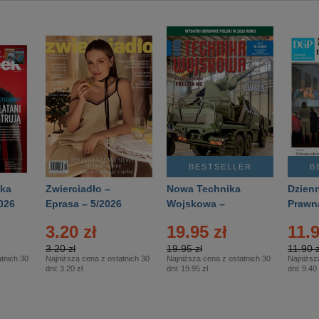
BESTSELLER
B
ka
Zwierciadło –
Nowa Technika
Dzienn
026
Eprasa – 5/2026
Wojskowa –
Prawn
Eprasa – 2/2026
65/20
3.20 zł
19.95 zł
11.9
3.20 zł
19.95 zł
11.90 z
tnich 30
Najniższa cena z ostatnich 30
Najniższa cena z ostatnich 30
Najniższ
dni:
3.20 zł
dni:
19.95 zł
dni:
9.40 