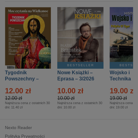
BESTSELLER
BESTSE
Tygodnik
Nowe Książki –
Wojsko i
Powszechny –
Eprasa – 3/2026
Technika
Eprasa – 14/2026
Historia – E
12.00 zł
10.00 zł
19.00 zł
– 2/2026
12.00 zł
10.00 zł
19.00 zł
Najniższa cena z ostatnich 30
Najniższa cena z ostatnich 30
Najniższa cena z o
dni:
11.40 zł
dni:
10.00 zł
dni:
19.00 zł
Nexto Reader
Polityka Prywatności