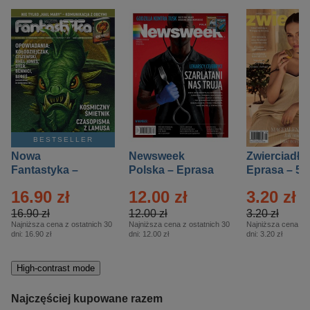
BESTSELLER
Nowa
Newsweek
Zwierciadło
Fantastyka –
Polska – Eprasa
Eprasa – 5/
Eprasa – 5/2026
– 13/2026
16.90 zł
12.00 zł
3.20 zł
16.90 zł
12.00 zł
3.20 zł
Najniższa cena z ostatnich 30
Najniższa cena z ostatnich 30
Najniższa cena z o
dni:
16.90 zł
dni:
12.00 zł
dni:
3.20 zł
High-contrast mode
Najczęściej kupowane razem