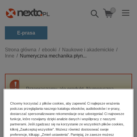
0
Pokaż/schowaj
wyszukiwarkę
E-prasa
Kategorie
Strona główna
ebooki
Naukowe i akademickie
Inne
Numeryczna mechanika płyn...
Zobacz wszystkie E-prasa
budownictwo, aranżacja wnętrz
biznesowe, branżowe, gospodarka
Przepraszamy, ale produkt „Numeryczna
darmowe wydania
mechanika płynów” nie jest dostępny.
dzienniki
Chcemy korzystać z plików cookies, aby zapewnić Ci najlepsze wrażenia
podczas przeglądania naszego katalogu ebooków, audiobooków i e-prasy,
edukacja
High-contrast mode
dostarczać spersonalizowane rekomendacje oraz udostępniać Ci najnowsze
hobby, sport, rozrywka
funkcje, które rozwijamy dzięki analizie danych i współpracy z naszymi
partnerami. Jeśli zgadzasz się na korzystanie ze wszystkich plików cookies,
Polecane
komputery, internet, technologie, informatyka
kliknij „Zaakceptuj wszystkie”. Możesz również dostosować swoje
preferencje, klikając „Zmień ustawienia”. Pamiętaj, że zawsze możesz