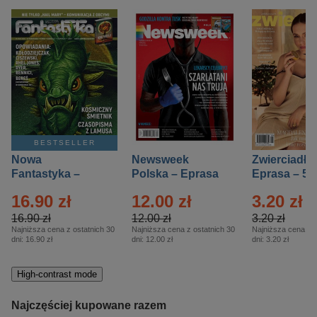
BESTSELLER
Nowa
Newsweek
Zwierciadło
Fantastyka –
Polska – Eprasa
Eprasa – 5/
Eprasa – 5/2026
– 13/2026
16.90 zł
12.00 zł
3.20 zł
16.90 zł
12.00 zł
3.20 zł
Najniższa cena z ostatnich 30
Najniższa cena z ostatnich 30
Najniższa cena z o
dni:
16.90 zł
dni:
12.00 zł
dni:
3.20 zł
High-contrast mode
Najczęściej kupowane razem