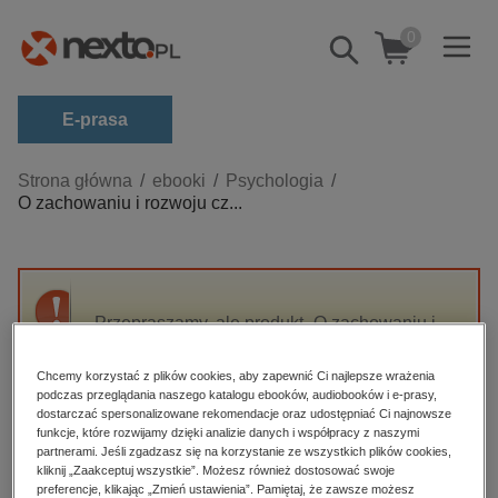
0
Pokaż/schowaj
wyszukiwarkę
E-prasa
Kategorie
Strona główna
ebooki
Psychologia
O zachowaniu i rozwoju cz...
Zobacz wszystkie E-prasa
budownictwo, aranżacja wnętrz
biznesowe, branżowe, gospodarka
Przepraszamy, ale produkt „O zachowaniu i
darmowe wydania
rozwoju człowieka” nie jest dostępny.
dzienniki
Chcemy korzystać z plików cookies, aby zapewnić Ci najlepsze wrażenia
podczas przeglądania naszego katalogu ebooków, audiobooków i e-prasy,
edukacja
High-contrast mode
dostarczać spersonalizowane rekomendacje oraz udostępniać Ci najnowsze
hobby, sport, rozrywka
funkcje, które rozwijamy dzięki analizie danych i współpracy z naszymi
partnerami. Jeśli zgadzasz się na korzystanie ze wszystkich plików cookies,
Polecane
komputery, internet, technologie, informatyka
kliknij „Zaakceptuj wszystkie”. Możesz również dostosować swoje
preferencje, klikając „Zmień ustawienia”. Pamiętaj, że zawsze możesz