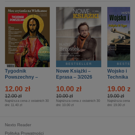
BESTSELLER
BESTSE
Tygodnik
Nowe Książki –
Wojsko i
Powszechny –
Eprasa – 3/2026
Technika
Eprasa – 14/2026
Historia – E
12.00 zł
10.00 zł
19.00 zł
– 2/2026
12.00 zł
10.00 zł
19.00 zł
Najniższa cena z ostatnich 30
Najniższa cena z ostatnich 30
Najniższa cena z o
dni:
11.40 zł
dni:
10.00 zł
dni:
19.00 zł
Nexto Reader
Polityka Prywatności