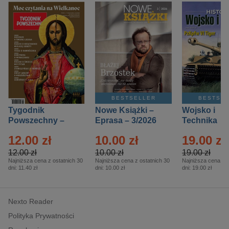
BESTSELLER
BESTSE
Tygodnik
Nowe Książki –
Wojsko i
Powszechny –
Eprasa – 3/2026
Technika
Eprasa – 14/2026
Historia – E
12.00 zł
10.00 zł
19.00 zł
– 2/2026
12.00 zł
10.00 zł
19.00 zł
Najniższa cena z ostatnich 30
Najniższa cena z ostatnich 30
Najniższa cena z o
dni:
11.40 zł
dni:
10.00 zł
dni:
19.00 zł
Nexto Reader
Polityka Prywatności