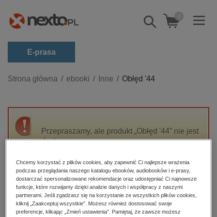
0
Pokaż/schowaj
wyszukiwarkę
E-prasa
Kategorie
Strona główna
ebooki
Inne
Obłęd '44
Zobacz wszystkie E-prasa
budownictwo, aranżacja wnętrz
biznesowe, branżowe, gospodarka
Przepraszamy, ale produkt „Obłęd '44” nie jest
dostępny.
darmowe wydania
dzienniki
Chcemy korzystać z plików cookies, aby zapewnić Ci najlepsze wrażenia
High-contrast mode
podczas przeglądania naszego katalogu ebooków, audiobooków i e-prasy,
edukacja
dostarczać spersonalizowane rekomendacje oraz udostępniać Ci najnowsze
hobby, sport, rozrywka
funkcje, które rozwijamy dzięki analizie danych i współpracy z naszymi
Polecane
partnerami. Jeśli zgadzasz się na korzystanie ze wszystkich plików cookies,
komputery, internet, technologie, informatyka
kliknij „Zaakceptuj wszystkie”. Możesz również dostosować swoje
preferencje, klikając „Zmień ustawienia”. Pamiętaj, że zawsze możesz