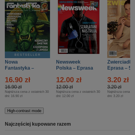
BESTSELLER
Nowa
Newsweek
Zwierciadło
Fantastyka –
Polska – Eprasa
Eprasa – 5/
Eprasa – 5/2026
– 13/2026
16.90 zł
12.00 zł
3.20 zł
16.90 zł
12.00 zł
3.20 zł
Najniższa cena z ostatnich 30
Najniższa cena z ostatnich 30
Najniższa cena z o
dni:
16.90 zł
dni:
12.00 zł
dni:
3.20 zł
High-contrast mode
Najczęściej kupowane razem