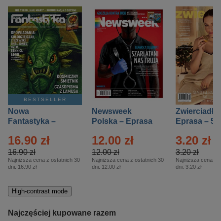
BESTSELLER
Nowa
Newsweek
Zwierciadło
Fantastyka –
Polska – Eprasa
Eprasa – 5/
Eprasa – 5/2026
– 13/2026
16.90 zł
12.00 zł
3.20 zł
16.90 zł
12.00 zł
3.20 zł
Najniższa cena z ostatnich 30
Najniższa cena z ostatnich 30
Najniższa cena z o
dni:
16.90 zł
dni:
12.00 zł
dni:
3.20 zł
High-contrast mode
Najczęściej kupowane razem