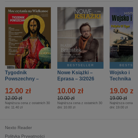
BESTSELLER
BESTSE
Tygodnik
Nowe Książki –
Wojsko i
Powszechny –
Eprasa – 3/2026
Technika
Eprasa – 14/2026
Historia – E
12.00 zł
10.00 zł
19.00 zł
– 2/2026
12.00 zł
10.00 zł
19.00 zł
Najniższa cena z ostatnich 30
Najniższa cena z ostatnich 30
Najniższa cena z o
dni:
11.40 zł
dni:
10.00 zł
dni:
19.00 zł
Nexto Reader
Polityka Prywatności