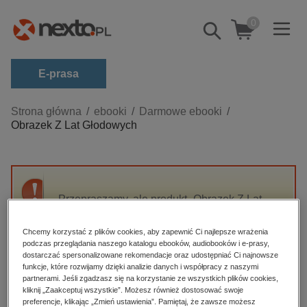
0
Pokaż/schowaj
wyszukiwarkę
E-prasa
Kategorie
Strona główna
ebooki
Darmowe ebooki
Obrazek Z Lat Głodowych
Zobacz wszystkie E-prasa
budownictwo, aranżacja wnętrz
biznesowe, branżowe, gospodarka
Przepraszamy, ale produkt „Obrazek Z Lat
darmowe wydania
Głodowych” nie jest dostępny.
dzienniki
Chcemy korzystać z plików cookies, aby zapewnić Ci najlepsze wrażenia
podczas przeglądania naszego katalogu ebooków, audiobooków i e-prasy,
edukacja
High-contrast mode
dostarczać spersonalizowane rekomendacje oraz udostępniać Ci najnowsze
hobby, sport, rozrywka
funkcje, które rozwijamy dzięki analizie danych i współpracy z naszymi
partnerami. Jeśli zgadzasz się na korzystanie ze wszystkich plików cookies,
Polecane
komputery, internet, technologie, informatyka
kliknij „Zaakceptuj wszystkie”. Możesz również dostosować swoje
preferencje, klikając „Zmień ustawienia”. Pamiętaj, że zawsze możesz