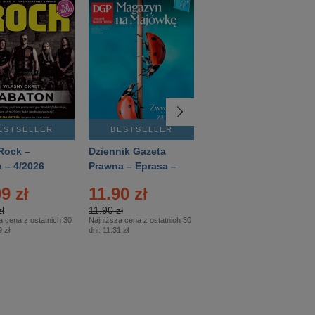
ESTSELLER
BESTSELLER
BESTSELLER
Rock –
Dziennik Gazeta
Świat Wiedzy
 – 4/2026
Prawna – Eprasa –
Historia – Eprasa –
83/2026
2/2026
9 zł
11.90 zł
13.99 zł
ł
11.90 zł
13.99 zł
a cena z ostatnich 30
Najniższa cena z ostatnich 30
Najniższa cena z ostatnich 30
 zł
dni:
11.31 zł
dni:
13.99 zł