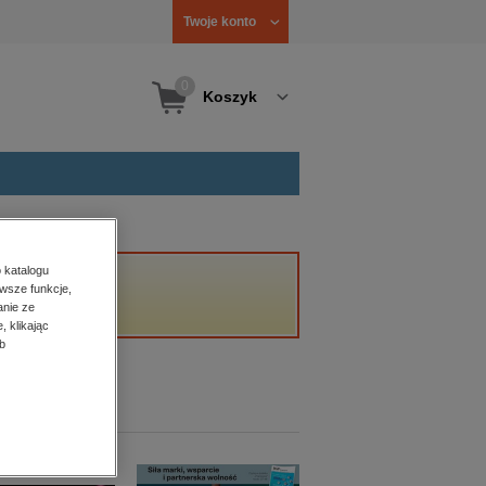
Twoje konto
0
Koszyk
 katalogu
wsze funkcje,
anie ze
, klikając
b