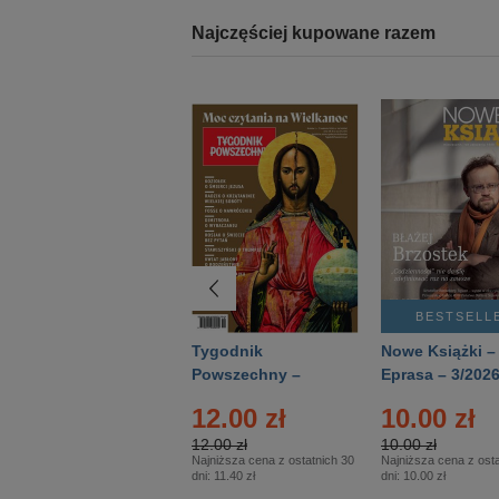
Najczęściej kupowane razem
BESTSELLER
BESTSELL
Technika
Tygodnik
Nowe Książki –
Wojskowa Historia
Powszechny –
Eprasa – 3/202
- Numer specjalny
Eprasa – 14/2026
12.00 zł
10.00 zł
– Eprasa – 2/2026
12.00 zł
10.00 zł
Najniższa cena z ostatnich 30
Najniższa cena z osta
dni:
11.40 zł
dni:
10.00 zł