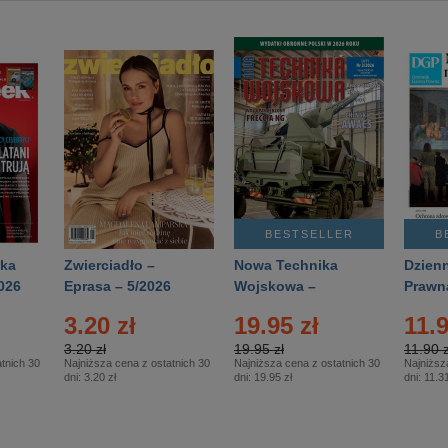
BESTSELLER
B
ka
Zwierciadło –
Nowa Technika
Dzienn
026
Eprasa – 5/2026
Wojskowa –
Prawn
Eprasa – 2/2026
65/20
3.20 zł
19.95 zł
11.9
3.20 zł
19.95 zł
11.90 z
tnich 30
Najniższa cena z ostatnich 30
Najniższa cena z ostatnich 30
Najniższ
dni:
3.20 zł
dni:
19.95 zł
dni:
11.31