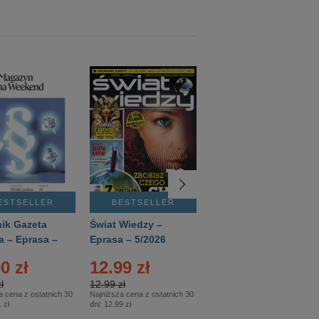
ESTSELLER
BESTSELLER
BESTSELLER
ik Gazeta
Świat Wiedzy –
T3 – Eprasa –
a – Eprasa –
Eprasa – 5/2026
4/2026
26
0 zł
12.99 zł
9.50 zł
ł
12.99 zł
9.50 zł
a cena z ostatnich 30
Najniższa cena z ostatnich 30
Najniższa cena z ostatnich 30
 zł
dni:
12.99 zł
dni:
11.90 zł