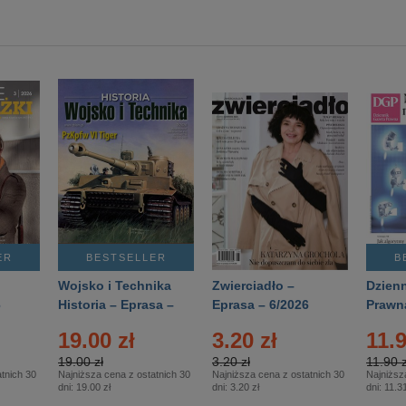
ER
BESTSELLER
B
Wojsko i Technika
Zwierciadło –
Dzienn
6
Historia – Eprasa –
Eprasa – 6/2026
Prawn
2/2026
74/20
19.00 zł
3.20 zł
11.9
19.00 zł
3.20 zł
11.90 z
tnich 30
Najniższa cena z ostatnich 30
Najniższa cena z ostatnich 30
Najniższ
dni:
19.00 zł
dni:
3.20 zł
dni:
11.31