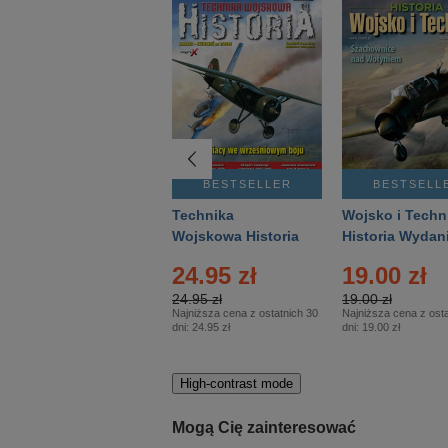
BESTSELLER
BESTSELLER
BESTSELL
Gość Niedzielny -
Technika
Wojsko i Techn
Warszawski –
Wojskowa Historia
Historia Wydan
Eprasa – 14/2026
– Eprasa – 2/2026
Specjalne – Ep
4.00 zł
24.95 zł
19.00 zł
– 2/2026
4.00 zł
24.95 zł
19.00 zł
Najniższa cena z ostatnich 30
Najniższa cena z ostatnich 30
Najniższa cena z osta
dni:
3.80 zł
dni:
24.95 zł
dni:
19.00 zł
High-contrast mode
Mogą Cię zainteresować