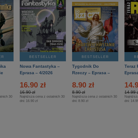
ER
BESTSELLER
BESTSELLER
B
ika
Nowa Fantastyka –
Tygodnik Do
Teraz 
ie
Eprasa – 4/2026
Rzeczy – Eprasa –
Eprasa
rasa
14/2026
16.90 zł
8.90 zł
14.9
16.90 zł
8.90 zł
14.99 z
tnich 30
Najniższa cena z ostatnich 30
Najniższa cena z ostatnich 30
Najniższ
dni:
16.90 zł
dni:
8.90 zł
dni:
14.99