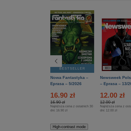
BESTSELLER
BESTSELLER
Deutsch Aktuell –
Nowa Fantastyka –
Newsweek Pols
Eprasa – 2/2026
Eprasa – 5/2026
– Eprasa – 13/2
16.90 zł
12.00 zł
16.90 zł
12.00 zł
Najniższa cena z ostatnich 30
Najniższa cena z osta
dni:
16.90 zł
dni:
12.00 zł
High-contrast mode