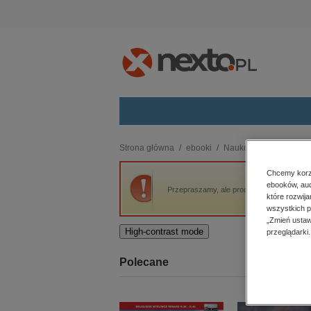
Kategorie
Strona główna
ebooki
Naukowe i akademicki
budownictwo, aranżacja wnętrz
Chcemy korzy
ebooków, aud
biznesowe, branżowe, gospodarka
Przepraszamy, ale produkt „Obrazy stolic e
które rozwij
darmowe wydania
wszystkich p
dzienniki
„Zmień ustaw
High-contrast mode
przeglądarki.
edukacja
hobby, sport, rozrywka
Polecane
komputery, internet, technologie,
informatyka
kobiece, lifestyle, kultura