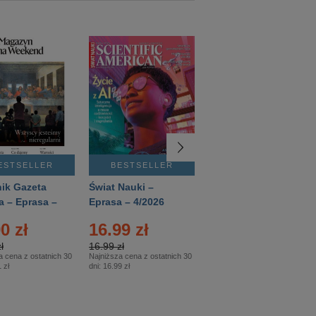
ESTSELLER
BESTSELLER
BESTSELLER
ik Gazeta
Świat Nauki –
Mówią Wieki –
a – Eprasa –
Eprasa – 4/2026
Eprasa – 3/2026
26
0 zł
16.99 zł
12.50 zł
ł
16.99 zł
12.50 zł
a cena z ostatnich 30
Najniższa cena z ostatnich 30
Najniższa cena z ostatnich 30
 zł
dni:
16.99 zł
dni:
12.50 zł