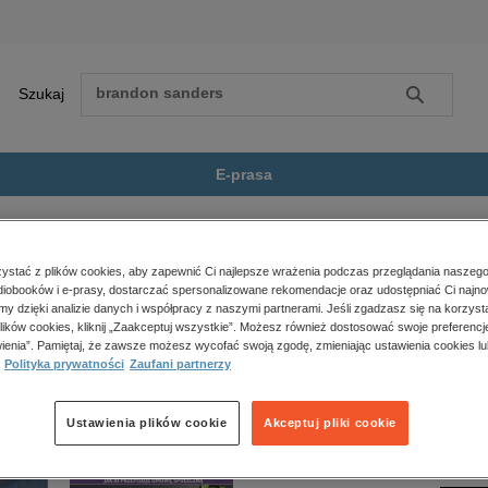
Szukaj
Szukaj
E-prasa
e
Literaturoznawstwo, językoznawstwo
Obrazy stolic europejskich...
Zobacz wszystkie E-prasa
polityka, społeczno-informacyjne
stać z plików cookies, aby zapewnić Ci najlepsze wrażenia podczas przeglądania naszego
iobooków i e-prasy, dostarczać spersonalizowane rekomendacje oraz udostępniać Ci najno
psychologiczne
uropejskich w piśmiennictwie polskim” nie jest dostępny.
amy dzięki analizie danych i współpracy z naszymi partnerami. Jeśli zgadzasz się na korzyst
inne
lików cookies, kliknij „Zaakceptuj wszystkie”. Możesz również dostosować swoje preferencje
popularno-naukowe
ienia”. Pamiętaj, że zawsze możesz wycofać swoją zgodę, zmieniając ustawienia cookies lu
Polityka prywatności
Zaufani partnerzy
historia
zdrowie
religie
Ustawienia plików cookie
Akceptuj pliki cookie