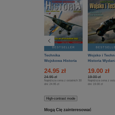
BESTSELLER
BESTSELLER
BESTSELL
Gość Niedzielny -
Technika
Wojsko i Techn
Warszawski –
Wojskowa Historia
Historia Wydan
Eprasa – 14/2026
– Eprasa – 2/2026
Specjalne – Ep
4.00 zł
24.95 zł
19.00 zł
– 2/2026
4.00 zł
24.95 zł
19.00 zł
Najniższa cena z ostatnich 30
Najniższa cena z ostatnich 30
Najniższa cena z osta
dni:
3.80 zł
dni:
24.95 zł
dni:
19.00 zł
High-contrast mode
Mogą Cię zainteresować