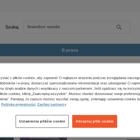
Szukaj
Szukaj
E-prasa
a 17 (Faun szybkonogi.....
Zobacz wszystkie E-prasa
polityka, społeczno-informacyjne
stać z plików cookies, aby zapewnić Ci najlepsze wrażenia podczas przeglądania naszego
iobooków i e-prasy, dostarczać spersonalizowane rekomendacje oraz udostępniać Ci najno
psychologiczne
zybkonogi...)” nie jest dostępny.
amy dzięki analizie danych i współpracy z naszymi partnerami. Jeśli zgadzasz się na korzyst
inne
lików cookies, kliknij „Zaakceptuj wszystkie”. Możesz również dostosować swoje preferencje
popularno-naukowe
ienia”. Pamiętaj, że zawsze możesz wycofać swoją zgodę, zmieniając ustawienia cookies lu
Polityka prywatności
Zaufani partnerzy
historia
zdrowie
religie
Ustawienia plików cookie
Akceptuj pliki cookie