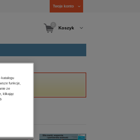
Twoje konto
0
Koszyk
 katalogu
wsze funkcje,
anie ze
, klikając
b