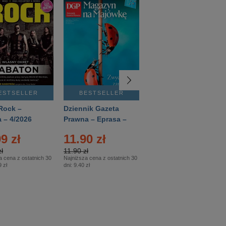
ESTSELLER
BESTSELLER
BESTSELLER
Rock –
Dziennik Gazeta
Świat Wiedzy
 – 4/2026
Prawna – Eprasa –
Historia – Eprasa –
83/2026
2/2026
9 zł
11.90 zł
13.99 zł
ł
11.90 zł
13.99 zł
a cena z ostatnich 30
Najniższa cena z ostatnich 30
Najniższa cena z ostatnich 30
 zł
dni:
9.40 zł
dni:
13.99 zł