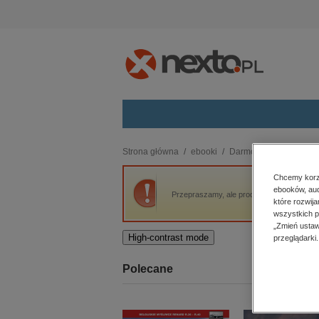
Kategorie
Strona główna
ebooki
Darmowe ebooki
Od
budownictwo, aranżacja wnętrz
Chcemy korzy
ebooków, aud
biznesowe, branżowe, gospodarka
Przepraszamy, ale produkt „Oda 17 (Faun s
które rozwij
darmowe wydania
wszystkich p
dzienniki
„Zmień ustaw
High-contrast mode
przeglądarki.
edukacja
hobby, sport, rozrywka
Polecane
komputery, internet, technologie,
informatyka
kobiece, lifestyle, kultura