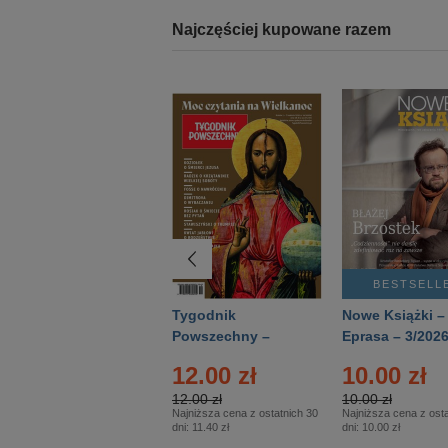
Najczęściej kupowane razem
BESTSELLER
BESTSELL
Technika
Tygodnik
Nowe Książki –
Wojskowa Historia
Powszechny –
Eprasa – 3/202
- Numer specjalny
Eprasa – 14/2026
24.95 zł
12.00 zł
10.00 zł
– Eprasa – 2/2026
24.95 zł
12.00 zł
10.00 zł
Najniższa cena z ostatnich 30
Najniższa cena z ostatnich 30
Najniższa cena z osta
dni:
24.95 zł
dni:
11.40 zł
dni:
10.00 zł