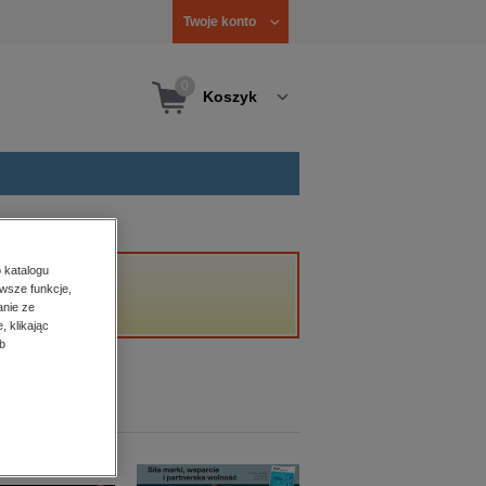
Twoje konto
0
Koszyk
 katalogu
wsze funkcje,
anie ze
, klikając
b