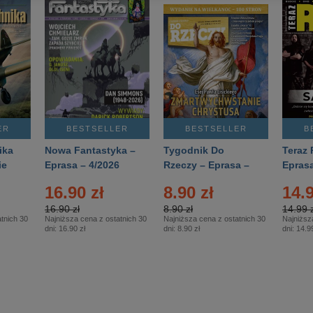
ER
BESTSELLER
BESTSELLER
B
ika
Nowa Fantastyka –
Tygodnik Do
Teraz 
ie
Eprasa – 4/2026
Rzeczy – Eprasa –
Eprasa
rasa
14/2026
16.90 zł
8.90 zł
14.9
16.90 zł
8.90 zł
14.99 z
tnich 30
Najniższa cena z ostatnich 30
Najniższa cena z ostatnich 30
Najniższ
dni:
16.90 zł
dni:
8.90 zł
dni:
14.99