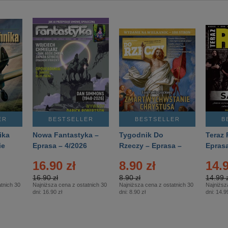
ER
BESTSELLER
BESTSELLER
B
ika
Nowa Fantastyka –
Tygodnik Do
Teraz 
ie
Eprasa – 4/2026
Rzeczy – Eprasa –
Eprasa
rasa
14/2026
16.90 zł
8.90 zł
14.9
16.90 zł
8.90 zł
14.99 z
tnich 30
Najniższa cena z ostatnich 30
Najniższa cena z ostatnich 30
Najniższ
dni:
16.90 zł
dni:
8.90 zł
dni:
14.99