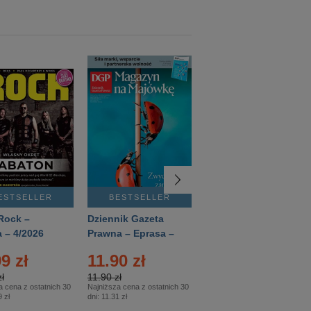
ESTSELLER
BESTSELLER
BESTSELLER
Rock –
Dziennik Gazeta
Świat Wiedzy
 – 4/2026
Prawna – Eprasa –
Historia – Eprasa –
83/2026
2/2026
9 zł
11.90 zł
13.99 zł
ł
11.90 zł
13.99 zł
a cena z ostatnich 30
Najniższa cena z ostatnich 30
Najniższa cena z ostatnich 30
 zł
dni:
11.31 zł
dni:
13.99 zł