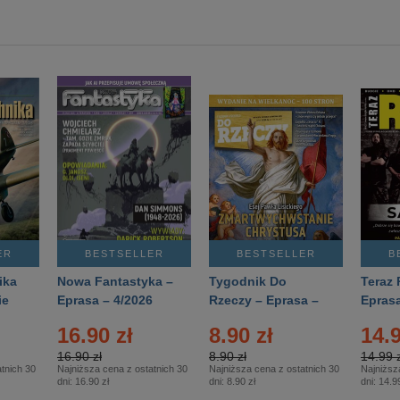
ER
BESTSELLER
BESTSELLER
B
ika
Nowa Fantastyka –
Tygodnik Do
Teraz 
ie
Eprasa – 4/2026
Rzeczy – Eprasa –
Eprasa
rasa
14/2026
16.90 zł
8.90 zł
14.9
16.90 zł
8.90 zł
14.99 z
tnich 30
Najniższa cena z ostatnich 30
Najniższa cena z ostatnich 30
Najniższ
dni:
16.90 zł
dni:
8.90 zł
dni:
14.99