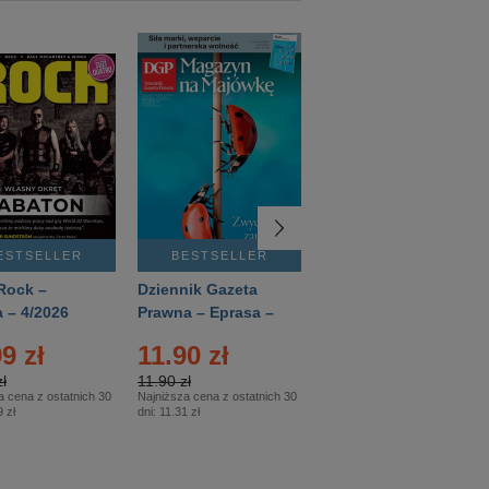
ESTSELLER
BESTSELLER
BESTSELLER
Rock –
Dziennik Gazeta
Świat Wiedzy
 – 4/2026
Prawna – Eprasa –
Historia – Eprasa –
83/2026
2/2026
9 zł
11.90 zł
13.99 zł
ł
11.90 zł
13.99 zł
a cena z ostatnich 30
Najniższa cena z ostatnich 30
Najniższa cena z ostatnich 30
 zł
dni:
11.31 zł
dni:
13.99 zł