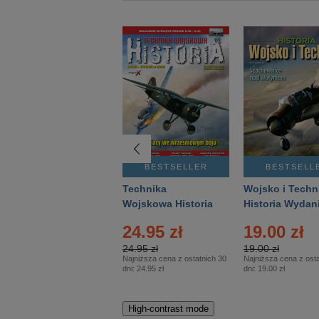
BESTSELLER
BESTSELLER
BESTSELL
Gość Niedzielny -
Technika
Wojsko i Techn
Warszawski –
Wojskowa Historia
Historia Wydan
Eprasa – 14/2026
– Eprasa – 2/2026
Specjalne – Ep
24.95 zł
19.00 zł
– 2/2026
24.95 zł
19.00 zł
Najniższa cena z ostatnich 30
Najniższa cena z osta
dni:
24.95 zł
dni:
19.00 zł
High-contrast mode