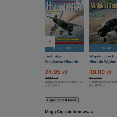
BESTSELLER
BESTSELLER
BESTSELL
Gość Niedzielny -
Technika
Wojsko i Techn
Warszawski –
Wojskowa Historia
Historia Wydan
Eprasa – 14/2026
– Eprasa – 2/2026
Specjalne – Ep
4.00 zł
24.95 zł
19.00 zł
– 2/2026
4.00 zł
24.95 zł
19.00 zł
Najniższa cena z ostatnich 30
Najniższa cena z ostatnich 30
Najniższa cena z osta
dni:
3.80 zł
dni:
24.95 zł
dni:
19.00 zł
High-contrast mode
Mogą Cię zainteresować