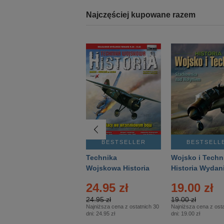
Najczęściej kupowane razem
BESTSELLER
BESTSELLER
BESTSELL
Gość Niedzielny -
Technika
Wojsko i Techn
Warszawski –
Wojskowa Historia
Historia Wydan
Eprasa – 14/2026
– Eprasa – 2/2026
Specjalne – Ep
24.95 zł
19.00 zł
– 2/2026
24.95 zł
19.00 zł
Najniższa cena z ostatnich 30
Najniższa cena z osta
dni:
24.95 zł
dni:
19.00 zł