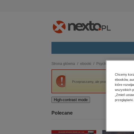
Kategorie
Strona główna
ebooki
Psychologia
Odrzuce
budownictwo, aranżacja wnętrz
Chcemy korzy
ebooków, aud
biznesowe, branżowe, gospodarka
Przepraszamy, ale produkt „Odrzucenie rówi
które rozwij
darmowe wydania
wszystkich p
dzienniki
„Zmień ustaw
High-contrast mode
przeglądarki.
edukacja
hobby, sport, rozrywka
Polecane
komputery, internet, technologie,
informatyka
kobiece, lifestyle, kultura