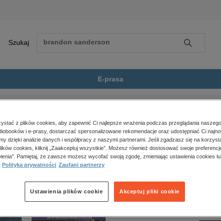
Szukaj
Szukaj
E-prasa
nie rówieśnicze. Profilaktyka...
Zobacz wszystkie E-prasa
polityka, społeczno-informacyjne
stać z plików cookies, aby zapewnić Ci najlepsze wrażenia podczas przeglądania naszego
iobooków i e-prasy, dostarczać spersonalizowane rekomendacje oraz udostępniać Ci najno
psychologiczne
eśnicze. Profilaktyka i terapia” nie jest dostępny.
amy dzięki analizie danych i współpracy z naszymi partnerami. Jeśli zgadzasz się na korzyst
inne
lików cookies, kliknij „Zaakceptuj wszystkie”. Możesz również dostosować swoje preferencje
popularno-naukowe
ienia”. Pamiętaj, że zawsze możesz wycofać swoją zgodę, zmieniając ustawienia cookies lu
Polityka prywatności
Zaufani partnerzy
historia
zdrowie
religie
Ustawienia plików cookie
Akceptuj pliki cookie