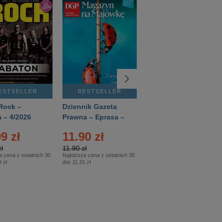
ESTSELLER
BESTSELLER
BESTSELLER
Rock –
Dziennik Gazeta
Świat Wiedzy
 – 4/2026
Prawna – Eprasa –
Historia – Eprasa –
83/2026
2/2026
9 zł
11.90 zł
13.99 zł
ł
11.90 zł
13.99 zł
a cena z ostatnich 30
Najniższa cena z ostatnich 30
Najniższa cena z ostatnich 30
 zł
dni:
11.31 zł
dni:
13.99 zł