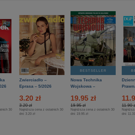
BESTSELLER
B
ka
Zwierciadło –
Nowa Technika
Dzienn
026
Eprasa – 5/2026
Wojskowa –
Prawn
Eprasa – 2/2026
65/20
3.20 zł
19.95 zł
11.9
3.20 zł
19.95 zł
11.90 z
tnich 30
Najniższa cena z ostatnich 30
Najniższa cena z ostatnich 30
Najniższ
dni:
3.20 zł
dni:
19.95 zł
dni:
11.31