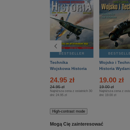
BESTSELLER
BESTSELLER
BESTSELL
Gość Niedzielny -
Technika
Wojsko i Techn
Warszawski –
Wojskowa Historia
Historia Wydan
Eprasa – 14/2026
– Eprasa – 2/2026
Specjalne – Ep
4.00 zł
24.95 zł
19.00 zł
– 2/2026
4.00 zł
24.95 zł
19.00 zł
Najniższa cena z ostatnich 30
Najniższa cena z ostatnich 30
Najniższa cena z osta
dni:
3.80 zł
dni:
24.95 zł
dni:
19.00 zł
High-contrast mode
Mogą Cię zainteresować