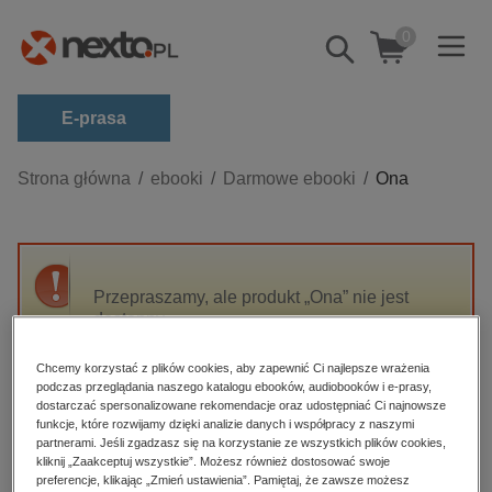
0
Pokaż/schowaj
wyszukiwarkę
E-prasa
Kategorie
Strona główna
ebooki
Darmowe ebooki
Ona
Zobacz wszystkie E-prasa
budownictwo, aranżacja wnętrz
biznesowe, branżowe, gospodarka
Przepraszamy, ale produkt „Ona” nie jest
dostępny.
darmowe wydania
dzienniki
Chcemy korzystać z plików cookies, aby zapewnić Ci najlepsze wrażenia
High-contrast mode
podczas przeglądania naszego katalogu ebooków, audiobooków i e-prasy,
edukacja
dostarczać spersonalizowane rekomendacje oraz udostępniać Ci najnowsze
hobby, sport, rozrywka
funkcje, które rozwijamy dzięki analizie danych i współpracy z naszymi
Polecane
partnerami. Jeśli zgadzasz się na korzystanie ze wszystkich plików cookies,
komputery, internet, technologie, informatyka
kliknij „Zaakceptuj wszystkie”. Możesz również dostosować swoje
preferencje, klikając „Zmień ustawienia”. Pamiętaj, że zawsze możesz