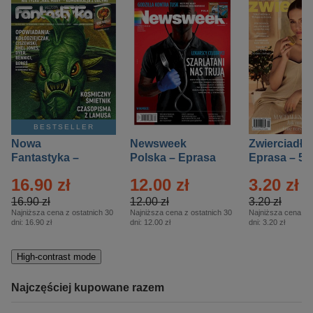
BESTSELLER
Nowa
Newsweek
Zwierciadło
Fantastyka –
Polska – Eprasa
Eprasa – 5/
Eprasa – 5/2026
– 13/2026
16.90 zł
12.00 zł
3.20 zł
16.90 zł
12.00 zł
3.20 zł
Najniższa cena z ostatnich 30
Najniższa cena z ostatnich 30
Najniższa cena z o
dni:
16.90 zł
dni:
12.00 zł
dni:
3.20 zł
High-contrast mode
Najczęściej kupowane razem