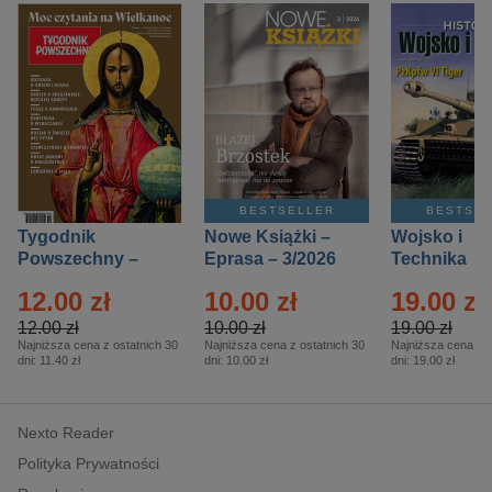
BESTSELLER
BESTSE
Tygodnik
Nowe Książki –
Wojsko i
Powszechny –
Eprasa – 3/2026
Technika
Eprasa – 14/2026
Historia – E
12.00 zł
10.00 zł
19.00 zł
– 2/2026
12.00 zł
10.00 zł
19.00 zł
Najniższa cena z ostatnich 30
Najniższa cena z ostatnich 30
Najniższa cena z o
dni:
11.40 zł
dni:
10.00 zł
dni:
19.00 zł
Nexto Reader
Polityka Prywatności