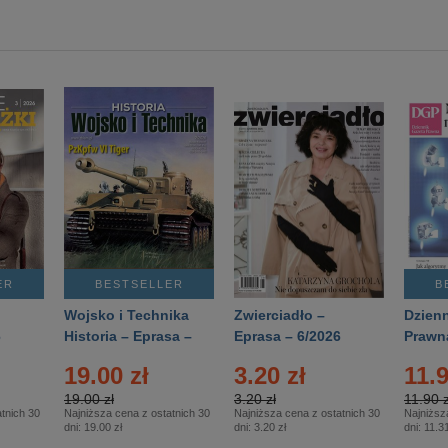
ER
BESTSELLER
B
Wojsko i Technika
Zwierciadło –
Dzienn
6
Historia – Eprasa –
Eprasa – 6/2026
Prawn
2/2026
74/20
19.00 zł
3.20 zł
11.9
19.00 zł
3.20 zł
11.90 z
tnich 30
Najniższa cena z ostatnich 30
Najniższa cena z ostatnich 30
Najniższ
dni:
19.00 zł
dni:
3.20 zł
dni:
11.31