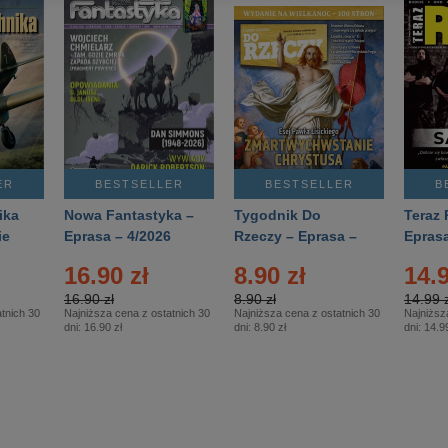
ER
BESTSELLER
BESTSELLER
B
ika
Nowa Fantastyka –
Tygodnik Do
Teraz 
ie
Eprasa – 4/2026
Rzeczy – Eprasa –
Eprasa
rasa
14/2026
16.90 zł
8.90 zł
14.9
16.90 zł
8.90 zł
14.99 z
tnich 30
Najniższa cena z ostatnich 30
Najniższa cena z ostatnich 30
Najniższ
dni:
16.90 zł
dni:
8.90 zł
dni:
14.99