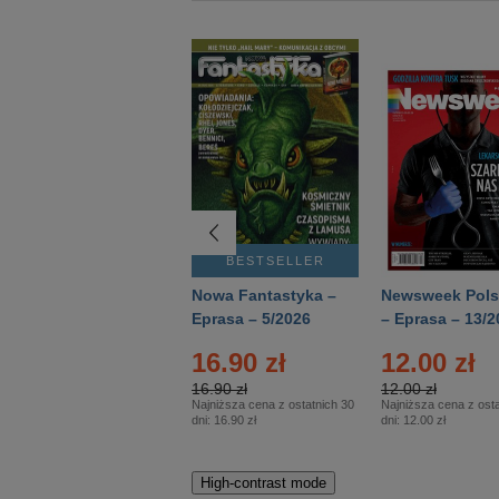
BESTSELLER
BESTSELLER
Deutsch Aktuell –
Nowa Fantastyka –
Newsweek Pols
Eprasa – 2/2026
Eprasa – 5/2026
– Eprasa – 13/2
16.90 zł
12.00 zł
16.90 zł
12.00 zł
Najniższa cena z ostatnich 30
Najniższa cena z osta
dni:
16.90 zł
dni:
12.00 zł
High-contrast mode