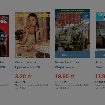
BESTSELLER
B
ka
Zwierciadło –
Nowa Technika
Dzienn
026
Eprasa – 5/2026
Wojskowa –
Prawn
Eprasa – 2/2026
65/20
3.20 zł
19.95 zł
11.9
3.20 zł
19.95 zł
11.90 z
tnich 30
Najniższa cena z ostatnich 30
Najniższa cena z ostatnich 30
Najniższ
dni:
3.20 zł
dni:
19.95 zł
dni:
11.31