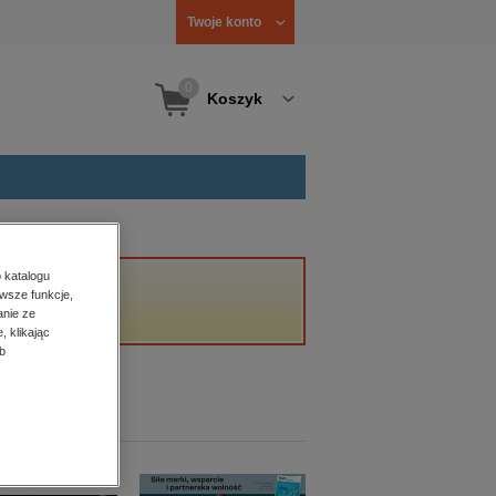
Twoje konto
0
Koszyk
 katalogu
wsze funkcje,
anie ze
, klikając
b