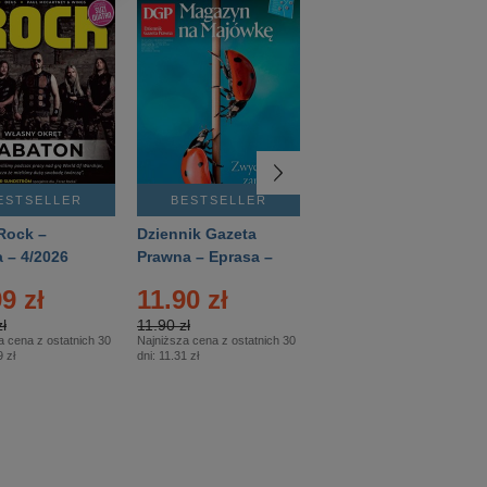
ESTSELLER
BESTSELLER
BESTSELLER
Rock –
Dziennik Gazeta
Świat Wiedzy
 – 4/2026
Prawna – Eprasa –
Historia – Eprasa –
83/2026
2/2026
9 zł
11.90 zł
13.99 zł
ł
11.90 zł
13.99 zł
a cena z ostatnich 30
Najniższa cena z ostatnich 30
Najniższa cena z ostatnich 30
 zł
dni:
11.31 zł
dni:
13.99 zł