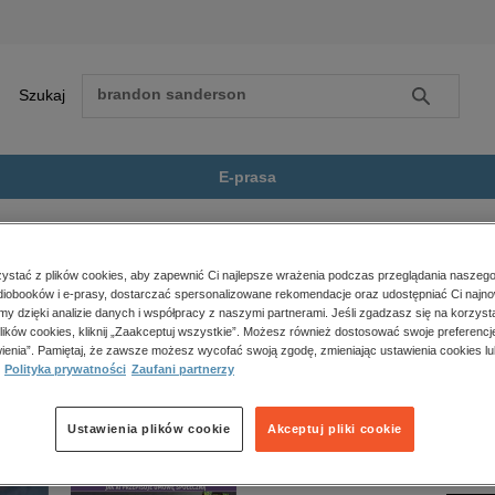
Szukaj
Szukaj
E-prasa
owiadania
Zobacz wszystkie E-prasa
polityka, społeczno-informacyjne
stać z plików cookies, aby zapewnić Ci najlepsze wrażenia podczas przeglądania naszego
iobooków i e-prasy, dostarczać spersonalizowane rekomendacje oraz udostępniać Ci najno
psychologiczne
ie jest dostępny.
amy dzięki analizie danych i współpracy z naszymi partnerami. Jeśli zgadzasz się na korzyst
inne
lików cookies, kliknij „Zaakceptuj wszystkie”. Możesz również dostosować swoje preferencje
popularno-naukowe
ienia”. Pamiętaj, że zawsze możesz wycofać swoją zgodę, zmieniając ustawienia cookies lu
Polityka prywatności
Zaufani partnerzy
historia
zdrowie
religie
Ustawienia plików cookie
Akceptuj pliki cookie