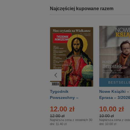
Najczęściej kupowane razem
BESTSELLER
BESTSELL
Technika
Tygodnik
Nowe Książki –
Wojskowa Historia
Powszechny –
Eprasa – 3/202
- Numer specjalny
Eprasa – 14/2026
12.00 zł
10.00 zł
– Eprasa – 2/2026
12.00 zł
10.00 zł
Najniższa cena z ostatnich 30
Najniższa cena z osta
dni:
11.40 zł
dni:
10.00 zł