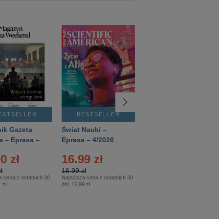
ESTSELLER
BESTSELLER
BESTSELLER
ik Gazeta
Świat Nauki –
Mówią Wieki –
a – Eprasa –
Eprasa – 4/2026
Eprasa – 3/2026
26
0 zł
16.99 zł
12.50 zł
ł
16.99 zł
12.50 zł
a cena z ostatnich 30
Najniższa cena z ostatnich 30
Najniższa cena z ostatnich 30
 zł
dni:
16.99 zł
dni:
12.50 zł