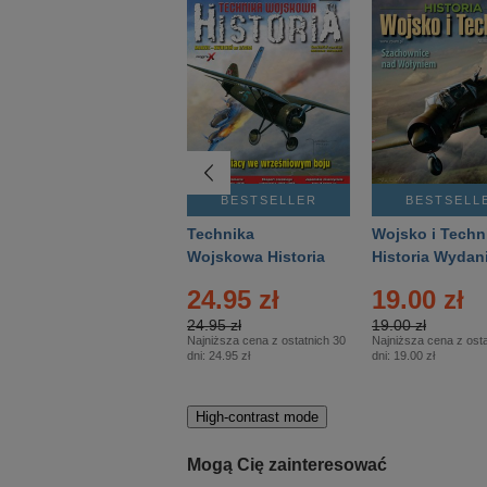
BESTSELLER
BESTSELLER
BESTSELL
Gość Niedzielny -
Technika
Wojsko i Techn
Warszawski –
Wojskowa Historia
Historia Wydan
Eprasa – 14/2026
– Eprasa – 2/2026
Specjalne – Ep
24.95 zł
19.00 zł
– 2/2026
24.95 zł
19.00 zł
Najniższa cena z ostatnich 30
Najniższa cena z osta
dni:
24.95 zł
dni:
19.00 zł
High-contrast mode
Mogą Cię zainteresować