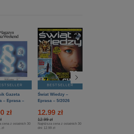
ESTSELLER
BESTSELLER
BESTSELLER
ik Gazeta
Świat Wiedzy –
T3 – Eprasa –
a – Eprasa –
Eprasa – 5/2026
4/2026
26
0 zł
12.99 zł
9.50 zł
ł
12.99 zł
9.50 zł
a cena z ostatnich 30
Najniższa cena z ostatnich 30
Najniższa cena z ostatnich 30
 zł
dni:
12.99 zł
dni:
11.90 zł