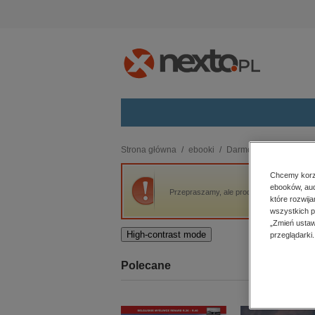
Kategorie
Strona główna
ebooki
Darmowe ebooki
Op
budownictwo, aranżacja wnętrz
Chcemy korzy
ebooków, aud
biznesowe, branżowe, gospodarka
Przepraszamy, ale produkt „Opowiadania” n
które rozwij
darmowe wydania
wszystkich p
dzienniki
„Zmień ustaw
High-contrast mode
przeglądarki.
edukacja
hobby, sport, rozrywka
Polecane
komputery, internet, technologie,
informatyka
kobiece, lifestyle, kultura