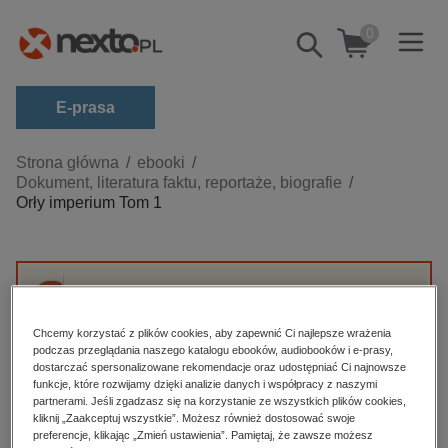
0
Pokaż/schowaj
wyszukiwarkę
E-prasa
Kategorie
Strona główna
ebooki
Dokument, literatura faktu, reportaże, biografie
Zobacz wszystkie E-prasa
Orły imperium Tom 1
budownictwo, aranżacja wnętrz
biznesowe, branżowe, gospodarka
darmowe wydania
Przepraszamy, ale produkt „Orły imperium
dzienniki
Tom 1” nie jest dostępny.
Chcemy korzystać z plików cookies, aby zapewnić Ci najlepsze wrażenia
podczas przeglądania naszego katalogu ebooków, audiobooków i e-prasy,
edukacja
dostarczać spersonalizowane rekomendacje oraz udostępniać Ci najnowsze
funkcje, które rozwijamy dzięki analizie danych i współpracy z naszymi
High-contrast mode
hobby, sport, rozrywka
partnerami. Jeśli zgadzasz się na korzystanie ze wszystkich plików cookies,
komputery, internet, technologie, informatyka
kliknij „Zaakceptuj wszystkie”. Możesz również dostosować swoje
Polecane
preferencje, klikając „Zmień ustawienia”. Pamiętaj, że zawsze możesz