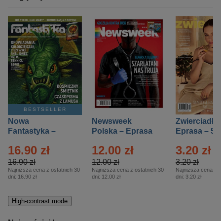
BESTSELLER
Nowa
Newsweek
Zwierciadło
Fantastyka –
Polska – Eprasa
Eprasa – 5/
Eprasa – 5/2026
– 13/2026
16.90 zł
12.00 zł
3.20 zł
16.90 zł
12.00 zł
3.20 zł
Najniższa cena z ostatnich 30
Najniższa cena z ostatnich 30
Najniższa cena z o
dni:
16.90 zł
dni:
12.00 zł
dni:
3.20 zł
High-contrast mode