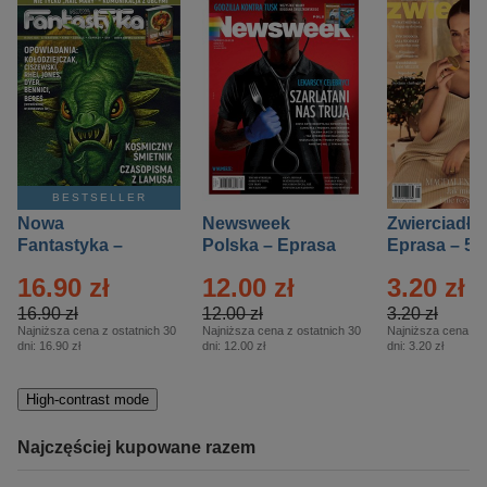
BESTSELLER
Nowa
Newsweek
Zwierciadło
Fantastyka –
Polska – Eprasa
Eprasa – 5/
Eprasa – 5/2026
– 13/2026
16.90 zł
12.00 zł
3.20 zł
16.90 zł
12.00 zł
3.20 zł
Najniższa cena z ostatnich 30
Najniższa cena z ostatnich 30
Najniższa cena z o
dni:
16.90 zł
dni:
12.00 zł
dni:
3.20 zł
High-contrast mode
Najczęściej kupowane razem