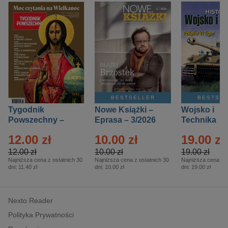
BESTSELLER
BESTSE
Tygodnik
Nowe Książki –
Wojsko i
Powszechny –
Eprasa – 3/2026
Technika
Eprasa – 14/2026
Historia – E
12.00 zł
10.00 zł
19.00 zł
– 2/2026
12.00 zł
10.00 zł
19.00 zł
Najniższa cena z ostatnich 30
Najniższa cena z ostatnich 30
Najniższa cena z o
dni:
11.40 zł
dni:
10.00 zł
dni:
19.00 zł
Nexto Reader
Polityka Prywatności