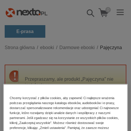
0
Pokaż/schowaj
wyszukiwarkę
E-prasa
Kategorie
Strona główna
ebooki
Darmowe ebooki
Pajęczyna
Zobacz wszystkie E-prasa
budownictwo, aranżacja wnętrz
biznesowe, branżowe, gospodarka
Przepraszamy, ale produkt „Pajęczyna” nie
jest dostępny.
darmowe wydania
dzienniki
Chcemy korzystać z plików cookies, aby zapewnić Ci najlepsze wrażenia
High-contrast mode
podczas przeglądania naszego katalogu ebooków, audiobooków i e-prasy,
edukacja
dostarczać spersonalizowane rekomendacje oraz udostępniać Ci najnowsze
hobby, sport, rozrywka
funkcje, które rozwijamy dzięki analizie danych i współpracy z naszymi
Polecane
partnerami. Jeśli zgadzasz się na korzystanie ze wszystkich plików cookies,
komputery, internet, technologie, informatyka
kliknij „Zaakceptuj wszystkie”. Możesz również dostosować swoje
preferencje, klikając „Zmień ustawienia”. Pamiętaj, że zawsze możesz