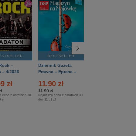
ESTSELLER
BESTSELLER
BESTSELLER
Rock –
Dziennik Gazeta
Świat Wiedzy
 – 4/2026
Prawna – Eprasa –
Historia – Eprasa –
83/2026
2/2026
9 zł
11.90 zł
13.99 zł
ł
11.90 zł
13.99 zł
a cena z ostatnich 30
Najniższa cena z ostatnich 30
Najniższa cena z ostatnich 30
 zł
dni:
11.31 zł
dni:
13.99 zł