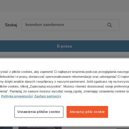
Szukaj
Szukaj
E-prasa
miętnik Teodora Jewłasz...
Zobacz wszystkie E-prasa
polityka, społeczno-informacyjne
stać z plików cookies, aby zapewnić Ci najlepsze wrażenia podczas przeglądania naszego
iobooków i e-prasy, dostarczać spersonalizowane rekomendacje oraz udostępniać Ci najno
psychologiczne
dora Jewłaszewskiego” nie jest dostępny.
amy dzięki analizie danych i współpracy z naszymi partnerami. Jeśli zgadzasz się na korzyst
inne
lików cookies, kliknij „Zaakceptuj wszystkie”. Możesz również dostosować swoje preferencje
popularno-naukowe
ienia”. Pamiętaj, że zawsze możesz wycofać swoją zgodę, zmieniając ustawienia cookies lu
Polityka prywatności
Zaufani partnerzy
historia
zdrowie
religie
Ustawienia plików cookie
Akceptuj pliki cookie