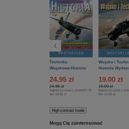
BESTSELLER
BESTSELLER
BESTSELL
Gość Niedzielny -
Technika
Wojsko i Techn
Warszawski –
Wojskowa Historia
Historia Wydan
Eprasa – 14/2026
– Eprasa – 2/2026
Specjalne – Ep
24.95 zł
19.00 zł
– 2/2026
24.95 zł
19.00 zł
Najniższa cena z ostatnich 30
Najniższa cena z osta
dni:
24.95 zł
dni:
19.00 zł
High-contrast mode
Mogą Cię zainteresować