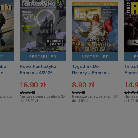
ER
BESTSELLER
BESTSELLER
B
ika
Nowa Fantastyka –
Tygodnik Do
Teraz 
ie
Eprasa – 4/2026
Rzeczy – Eprasa –
Eprasa
rasa
14/2026
16.90 zł
8.90 zł
14.9
16.90 zł
8.90 zł
14.99 z
tnich 30
Najniższa cena z ostatnich 30
Najniższa cena z ostatnich 30
Najniższ
dni:
16.90 zł
dni:
8.90 zł
dni:
14.99