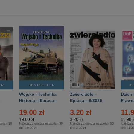
ER
BESTSELLER
B
Wojsko i Technika
Zwierciadło –
Dzienn
6
Historia – Eprasa –
Eprasa – 6/2026
Prawn
2/2026
74/20
19.00 zł
3.20 zł
11.9
19.00 zł
3.20 zł
11.90 z
tnich 30
Najniższa cena z ostatnich 30
Najniższa cena z ostatnich 30
Najniższ
dni:
19.00 zł
dni:
3.20 zł
dni:
11.31