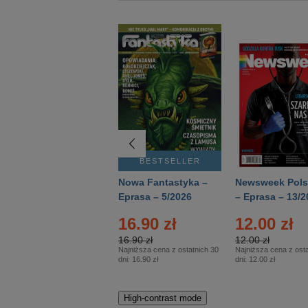
BESTSELLER
BESTSELLER
Deutsch Aktuell –
Nowa Fantastyka –
Newsweek Pols
Eprasa – 2/2026
Eprasa – 5/2026
– Eprasa – 13/2
16.90 zł
12.00 zł
16.90 zł
12.00 zł
Najniższa cena z ostatnich 30
Najniższa cena z osta
dni:
16.90 zł
dni:
12.00 zł
High-contrast mode