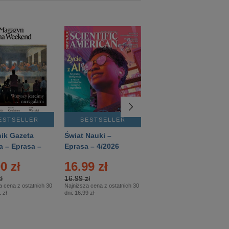
ESTSELLER
BESTSELLER
BESTSELLER
ik Gazeta
Świat Nauki –
Mówią Wieki –
a – Eprasa –
Eprasa – 4/2026
Eprasa – 3/2026
26
0 zł
16.99 zł
12.50 zł
ł
16.99 zł
12.50 zł
a cena z ostatnich 30
Najniższa cena z ostatnich 30
Najniższa cena z ostatnich 30
 zł
dni:
16.99 zł
dni:
12.50 zł