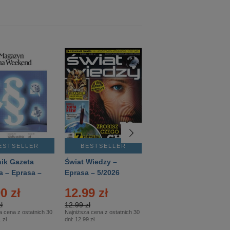
ESTSELLER
BESTSELLER
BESTSELLER
ik Gazeta
Świat Wiedzy –
T3 – Eprasa –
a – Eprasa –
Eprasa – 5/2026
4/2026
26
0 zł
12.99 zł
9.50 zł
ł
12.99 zł
9.50 zł
a cena z ostatnich 30
Najniższa cena z ostatnich 30
Najniższa cena z ostatnich 30
 zł
dni:
12.99 zł
dni:
11.90 zł