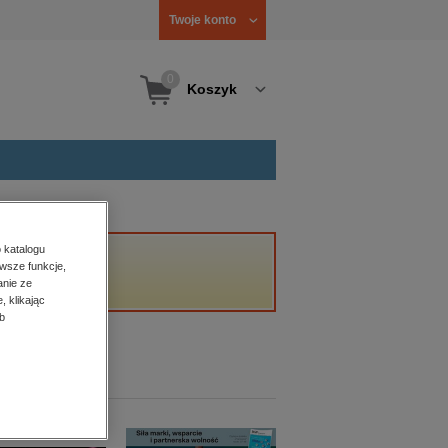
Twoje konto
0
Koszyk
 katalogu
wsze funkcje,
anie ze
, klikając
b