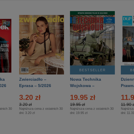
BESTSELLER
B
ka
Zwierciadło –
Nowa Technika
Dzienn
026
Eprasa – 5/2026
Wojskowa –
Prawn
Eprasa – 2/2026
65/20
3.20 zł
19.95 zł
11.9
3.20 zł
19.95 zł
11.90 z
tnich 30
Najniższa cena z ostatnich 30
Najniższa cena z ostatnich 30
Najniższ
dni:
3.20 zł
dni:
19.95 zł
dni:
11.31