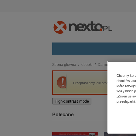
Kategorie
Strona główna
ebooki
Darmowe ebooki
Pa
budownictwo, aranżacja wnętrz
Chcemy korzy
ebooków, aud
biznesowe, branżowe, gospodarka
Przepraszamy, ale produkt „Pamiętnik Teo
które rozwij
darmowe wydania
wszystkich p
dzienniki
„Zmień ustaw
High-contrast mode
przeglądarki.
edukacja
hobby, sport, rozrywka
Polecane
komputery, internet, technologie,
informatyka
kobiece, lifestyle, kultura