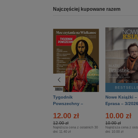
Najczęściej kupowane razem
BESTSELLER
BESTSELL
Technika
Tygodnik
Nowe Książki –
Wojskowa Historia
Powszechny –
Eprasa – 3/202
- Numer specjalny
Eprasa – 14/2026
12.00 zł
10.00 zł
– Eprasa – 2/2026
12.00 zł
10.00 zł
Najniższa cena z ostatnich 30
Najniższa cena z osta
dni:
11.40 zł
dni:
10.00 zł