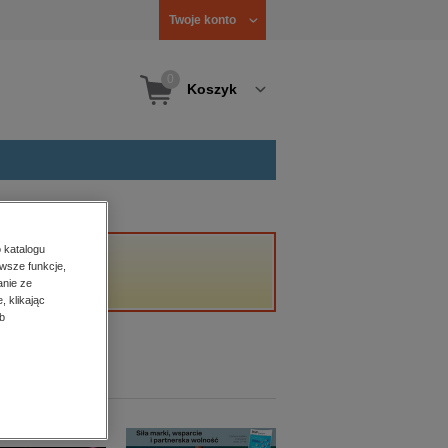
Twoje konto
0
Koszyk
 katalogu
wsze funkcje,
anie ze
, klikając
b