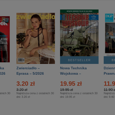
BESTSELLER
B
ka
Zwierciadło –
Nowa Technika
Dzienn
026
Eprasa – 5/2026
Wojskowa –
Prawn
Eprasa – 2/2026
65/20
3.20 zł
19.95 zł
11.9
3.20 zł
19.95 zł
11.90 z
tnich 30
Najniższa cena z ostatnich 30
Najniższa cena z ostatnich 30
Najniższ
dni:
3.20 zł
dni:
19.95 zł
dni:
9.40 