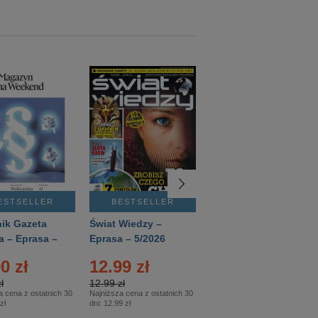
ESTSELLER
BESTSELLER
BESTSELLER
ik Gazeta
Świat Wiedzy –
T3 – Eprasa –
a – Eprasa –
Eprasa – 5/2026
4/2026
26
0 zł
12.99 zł
9.50 zł
ł
12.99 zł
9.50 zł
a cena z ostatnich 30
Najniższa cena z ostatnich 30
Najniższa cena z ostatnich 30
zł
dni:
12.99 zł
dni:
11.90 zł