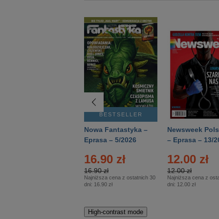
BESTSELLER
BESTSELLER
Deutsch Aktuell –
Nowa Fantastyka –
Newsweek Pols
Eprasa – 2/2026
Eprasa – 5/2026
– Eprasa – 13/2
16.90 zł
12.00 zł
16.90 zł
12.00 zł
Najniższa cena z ostatnich 30
Najniższa cena z osta
dni:
16.90 zł
dni:
12.00 zł
High-contrast mode