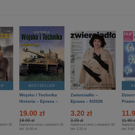
ER
BESTSELLER
B
Wojsko i Technika
Zwierciadło –
Dzienn
6
Historia – Eprasa –
Eprasa – 6/2026
Prawn
2/2026
74/20
19.00 zł
3.20 zł
11.9
19.00 zł
3.20 zł
11.90 z
tnich 30
Najniższa cena z ostatnich 30
Najniższa cena z ostatnich 30
Najniższ
dni:
19.00 zł
dni:
3.20 zł
dni:
9.40 