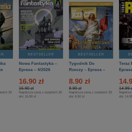
ER
BESTSELLER
BESTSELLER
B
ika
Nowa Fantastyka –
Tygodnik Do
Teraz 
ie
Eprasa – 4/2026
Rzeczy – Eprasa –
Eprasa
rasa
14/2026
16.90 zł
8.90 zł
14.9
16.90 zł
8.90 zł
14.99 z
tnich 30
Najniższa cena z ostatnich 30
Najniższa cena z ostatnich 30
Najniższ
dni:
16.90 zł
dni:
8.90 zł
dni:
14.99