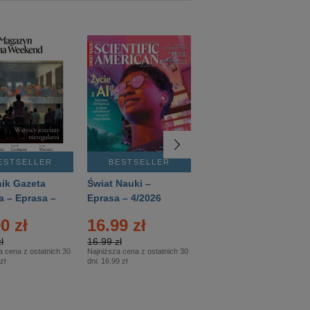
ESTSELLER
BESTSELLER
BESTSELLER
ik Gazeta
Świat Nauki –
Mówią Wieki –
a – Eprasa –
Eprasa – 4/2026
Eprasa – 3/2026
26
0 zł
16.99 zł
12.50 zł
ł
16.99 zł
12.50 zł
a cena z ostatnich 30
Najniższa cena z ostatnich 30
Najniższa cena z ostatnich 30
zł
dni:
16.99 zł
dni:
12.50 zł