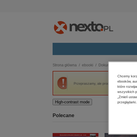
Kategorie
Strona główna
ebooki
Dokument, literatura fak
budownictwo, aranżacja wnętrz
Chcemy korzy
ebooków, aud
biznesowe, branżowe, gospodarka
Przepraszamy, ale produkt „Pan od zwierzą
które rozwij
darmowe wydania
wszystkich p
dzienniki
„Zmień ustaw
High-contrast mode
przeglądarki.
edukacja
hobby, sport, rozrywka
Polecane
komputery, internet, technologie,
informatyka
kobiece, lifestyle, kultura