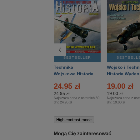
BESTSELLER
BESTSELLER
BESTSELL
Gość Niedzielny -
Technika
Wojsko i Techn
Warszawski –
Wojskowa Historia
Historia Wydan
Eprasa – 14/2026
– Eprasa – 2/2026
Specjalne – Ep
4.00 zł
24.95 zł
19.00 zł
– 2/2026
4.00 zł
24.95 zł
19.00 zł
Najniższa cena z ostatnich 30
Najniższa cena z ostatnich 30
Najniższa cena z osta
dni:
3.80 zł
dni:
24.95 zł
dni:
19.00 zł
High-contrast mode
Mogą Cię zainteresować