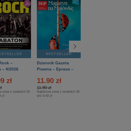
ESTSELLER
BESTSELLER
BESTSELLER
Rock –
Dziennik Gazeta
Świat Wiedzy
 – 4/2026
Prawna – Eprasa –
Historia – Eprasa –
83/2026
2/2026
9 zł
11.90 zł
13.99 zł
ł
11.90 zł
13.99 zł
a cena z ostatnich 30
Najniższa cena z ostatnich 30
Najniższa cena z ostatnich 30
 zł
dni:
9.40 zł
dni:
13.99 zł