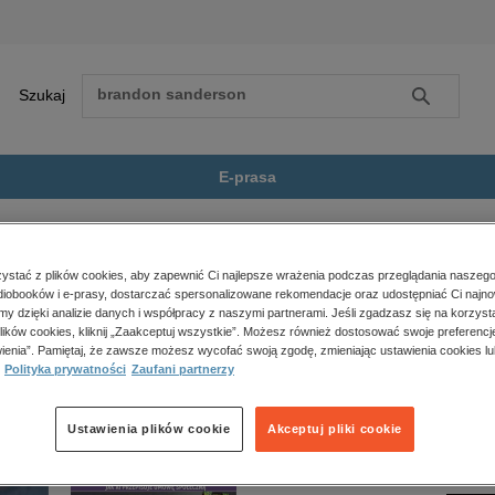
Szukaj
Szukaj
E-prasa
tu, reportaże, biografie
Pan od zwierząt
Zobacz wszystkie E-prasa
polityka, społeczno-informacyjne
stać z plików cookies, aby zapewnić Ci najlepsze wrażenia podczas przeglądania naszego
iobooków i e-prasy, dostarczać spersonalizowane rekomendacje oraz udostępniać Ci najno
psychologiczne
t” nie jest dostępny.
amy dzięki analizie danych i współpracy z naszymi partnerami. Jeśli zgadzasz się na korzyst
inne
lików cookies, kliknij „Zaakceptuj wszystkie”. Możesz również dostosować swoje preferencje
popularno-naukowe
ienia”. Pamiętaj, że zawsze możesz wycofać swoją zgodę, zmieniając ustawienia cookies lu
Polityka prywatności
Zaufani partnerzy
historia
zdrowie
religie
Ustawienia plików cookie
Akceptuj pliki cookie