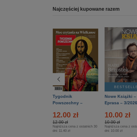
Najczęściej kupowane razem
BESTSELLER
BESTSELL
Technika
Tygodnik
Nowe Książki –
Wojskowa Historia
Powszechny –
Eprasa – 3/202
- Numer specjalny
Eprasa – 14/2026
12.00 zł
10.00 zł
– Eprasa – 2/2026
12.00 zł
10.00 zł
Najniższa cena z ostatnich 30
Najniższa cena z osta
dni:
11.40 zł
dni:
10.00 zł