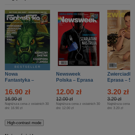
BESTSELLER
Nowa
Newsweek
Zwierciadło
Fantastyka –
Polska – Eprasa
Eprasa – 5/
Eprasa – 5/2026
– 13/2026
16.90 zł
12.00 zł
3.20 zł
16.90 zł
12.00 zł
3.20 zł
Najniższa cena z ostatnich 30
Najniższa cena z ostatnich 30
Najniższa cena z o
dni:
16.90 zł
dni:
12.00 zł
dni:
3.20 zł
High-contrast mode