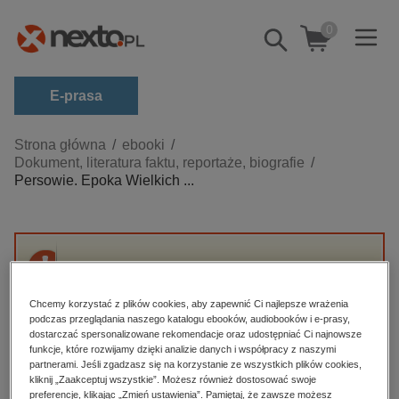
0
Pokaż/schowaj
wyszukiwarkę
E-prasa
Kategorie
Strona główna
ebooki
Dokument, literatura faktu, reportaże, biografie
Zobacz wszystkie E-prasa
Persowie. Epoka Wielkich ...
budownictwo, aranżacja wnętrz
biznesowe, branżowe, gospodarka
darmowe wydania
Przepraszamy, ale produkt „Persowie. Epoka
dzienniki
Wielkich Królów” nie jest dostępny.
Chcemy korzystać z plików cookies, aby zapewnić Ci najlepsze wrażenia
edukacja
podczas przeglądania naszego katalogu ebooków, audiobooków i e-prasy,
dostarczać spersonalizowane rekomendacje oraz udostępniać Ci najnowsze
High-contrast mode
hobby, sport, rozrywka
funkcje, które rozwijamy dzięki analizie danych i współpracy z naszymi
partnerami. Jeśli zgadzasz się na korzystanie ze wszystkich plików cookies,
komputery, internet, technologie, informatyka
kliknij „Zaakceptuj wszystkie”. Możesz również dostosować swoje
Polecane
preferencje, klikając „Zmień ustawienia”. Pamiętaj, że zawsze możesz