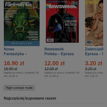
BESTSELLER
Nowa
Newsweek
Zwierciadło
Fantastyka –
Polska – Eprasa
Eprasa – 5/
Eprasa – 5/2026
– 13/2026
16.90 zł
12.00 zł
3.20 zł
16.90 zł
12.00 zł
3.20 zł
Najniższa cena z ostatnich 30
Najniższa cena z ostatnich 30
Najniższa cena z o
dni:
16.90 zł
dni:
12.00 zł
dni:
3.20 zł
High-contrast mode
Najczęściej kupowane razem