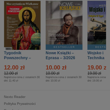
BESTSELLER
BESTSE
Tygodnik
Nowe Książki –
Wojsko i
Powszechny –
Eprasa – 3/2026
Technika
Eprasa – 14/2026
Historia – E
12.00 zł
10.00 zł
19.00 zł
– 2/2026
12.00 zł
10.00 zł
19.00 zł
Najniższa cena z ostatnich 30
Najniższa cena z ostatnich 30
Najniższa cena z o
dni:
11.40 zł
dni:
10.00 zł
dni:
19.00 zł
Nexto Reader
Polityka Prywatności