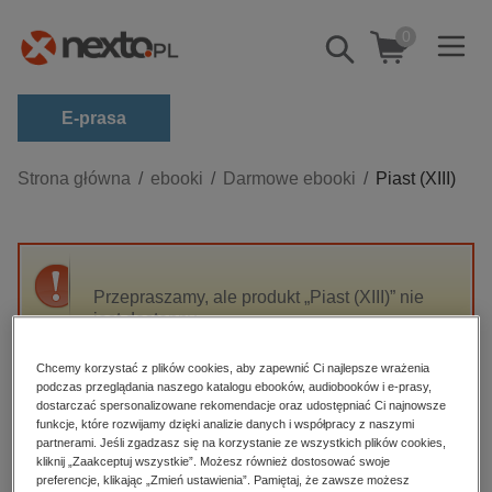
0
Pokaż/schowaj
wyszukiwarkę
E-prasa
Kategorie
Strona główna
ebooki
Darmowe ebooki
Piast (XIII)
Zobacz wszystkie E-prasa
budownictwo, aranżacja wnętrz
biznesowe, branżowe, gospodarka
Przepraszamy, ale produkt „Piast (XIII)” nie
jest dostępny.
darmowe wydania
dzienniki
Chcemy korzystać z plików cookies, aby zapewnić Ci najlepsze wrażenia
High-contrast mode
podczas przeglądania naszego katalogu ebooków, audiobooków i e-prasy,
edukacja
dostarczać spersonalizowane rekomendacje oraz udostępniać Ci najnowsze
hobby, sport, rozrywka
funkcje, które rozwijamy dzięki analizie danych i współpracy z naszymi
Polecane
partnerami. Jeśli zgadzasz się na korzystanie ze wszystkich plików cookies,
komputery, internet, technologie, informatyka
kliknij „Zaakceptuj wszystkie”. Możesz również dostosować swoje
preferencje, klikając „Zmień ustawienia”. Pamiętaj, że zawsze możesz