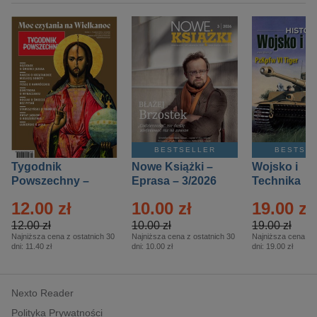
BESTSELLER
BESTSE
Tygodnik
Nowe Książki –
Wojsko i
Powszechny –
Eprasa – 3/2026
Technika
Eprasa – 14/2026
Historia – E
12.00 zł
10.00 zł
19.00 zł
– 2/2026
12.00 zł
10.00 zł
19.00 zł
Najniższa cena z ostatnich 30
Najniższa cena z ostatnich 30
Najniższa cena z o
dni:
11.40 zł
dni:
10.00 zł
dni:
19.00 zł
Nexto Reader
Polityka Prywatności