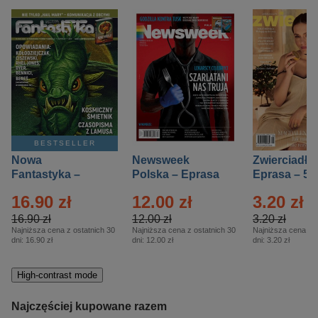
BESTSELLER
Nowa
Newsweek
Zwierciadło
Fantastyka –
Polska – Eprasa
Eprasa – 5/
Eprasa – 5/2026
– 13/2026
16.90 zł
12.00 zł
3.20 zł
16.90 zł
12.00 zł
3.20 zł
Najniższa cena z ostatnich 30
Najniższa cena z ostatnich 30
Najniższa cena z o
dni:
16.90 zł
dni:
12.00 zł
dni:
3.20 zł
High-contrast mode
Najczęściej kupowane razem