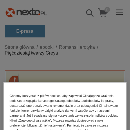
0
Pokaż/schowaj
wyszukiwarkę
E-prasa
Kategorie
Strona główna
ebooki
Romans i erotyka
Pięćdziesiąt twarzy Greya
Zobacz wszystkie E-prasa
budownictwo, aranżacja wnętrz
biznesowe, branżowe, gospodarka
Przepraszamy, ale produkt „Pięćdziesiąt
darmowe wydania
twarzy Greya” nie jest dostępny.
dzienniki
Chcemy korzystać z plików cookies, aby zapewnić Ci najlepsze wrażenia
podczas przeglądania naszego katalogu ebooków, audiobooków i e-prasy,
edukacja
dostarczać spersonalizowane rekomendacje oraz udostępniać Ci najnowsze
High-contrast mode
funkcje, które rozwijamy dzięki analizie danych i współpracy z naszymi
hobby, sport, rozrywka
partnerami. Jeśli zgadzasz się na korzystanie ze wszystkich plików cookies,
Polecane
kliknij „Zaakceptuj wszystkie”. Możesz również dostosować swoje
komputery, internet, technologie, informatyka
preferencje, klikając „Zmień ustawienia”. Pamiętaj, że zawsze możesz