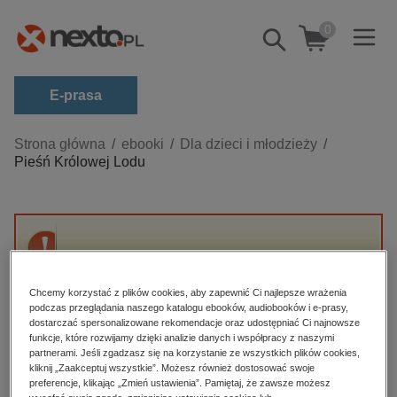
0
Pokaż/schowaj
wyszukiwarkę
E-prasa
Kategorie
Strona główna
ebooki
Dla dzieci i młodzieży
Pieśń Królowej Lodu
Zobacz wszystkie E-prasa
budownictwo, aranżacja wnętrz
biznesowe, branżowe, gospodarka
Przepraszamy, ale produkt „Pieśń Królowej
darmowe wydania
Lodu” nie jest dostępny.
dzienniki
Chcemy korzystać z plików cookies, aby zapewnić Ci najlepsze wrażenia
podczas przeglądania naszego katalogu ebooków, audiobooków i e-prasy,
edukacja
dostarczać spersonalizowane rekomendacje oraz udostępniać Ci najnowsze
High-contrast mode
funkcje, które rozwijamy dzięki analizie danych i współpracy z naszymi
hobby, sport, rozrywka
partnerami. Jeśli zgadzasz się na korzystanie ze wszystkich plików cookies,
Polecane
kliknij „Zaakceptuj wszystkie”. Możesz również dostosować swoje
komputery, internet, technologie, informatyka
preferencje, klikając „Zmień ustawienia”. Pamiętaj, że zawsze możesz