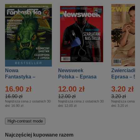
BESTSELLER
Nowa
Newsweek
Zwierciadło
Fantastyka –
Polska – Eprasa
Eprasa – 5/
Eprasa – 5/2026
– 13/2026
16.90 zł
12.00 zł
3.20 zł
16.90 zł
12.00 zł
3.20 zł
Najniższa cena z ostatnich 30
Najniższa cena z ostatnich 30
Najniższa cena z o
dni:
16.90 zł
dni:
12.00 zł
dni:
3.20 zł
High-contrast mode
Najczęściej kupowane razem