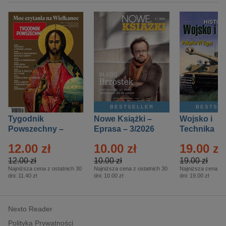
BESTSELLER
BESTSE
Tygodnik
Nowe Książki –
Wojsko i
Powszechny –
Eprasa – 3/2026
Technika
Eprasa – 14/2026
Historia – E
12.00 zł
10.00 zł
19.00 zł
– 2/2026
12.00 zł
10.00 zł
19.00 zł
Najniższa cena z ostatnich 30
Najniższa cena z ostatnich 30
Najniższa cena z o
dni:
11.40 zł
dni:
10.00 zł
dni:
19.00 zł
Nexto Reader
Polityka Prywatności